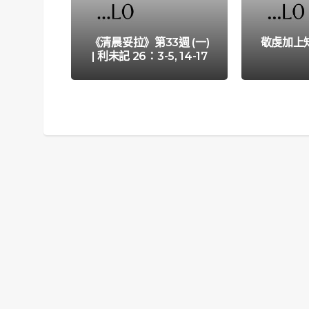
《清晨妥拉》第33週 (一)
敬虔加上
| 利未記 26：3-5, 14-17