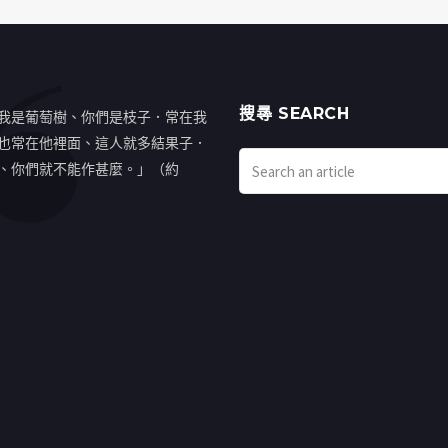
搜㝷 SEARCH
我是葡萄樹、你們是枝子．常在我
也常在他裡面、這人就多結果子．
、你們就不能作甚麼。」（約