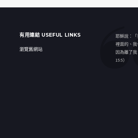
有用連結 USEFUL LINKS
耶穌說：「
裡面的、我
瀏覽舊網站
因為離了我
15:5）