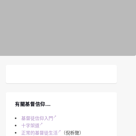
有關基督信仰….
基督徒信仰入門
十字架道
正常的基督徒生活
（倪柝聲）