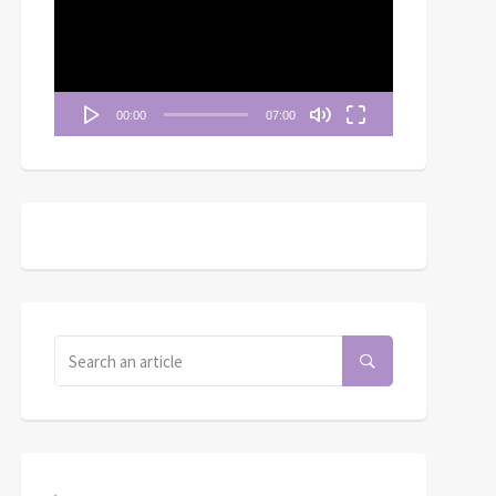
播
清晨妥拉2.0》第24週
放
二) 燔祭之例全燒壇上 甘
《清晨妥拉》第7週 (七) |
器
奉獻蒙神悅納 | 利未記
創世記 31：17-42 「生命
1:1-17
的陶造」41 兄弟情仇
00:00
07:00