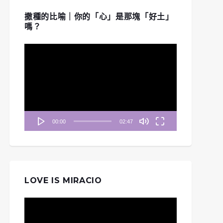
撒種的比喻｜你的「心」是那塊「好土」
嗎？
視
訊
播
放
器
00:00
02:47
LOVE IS MIRACIO
視
訊