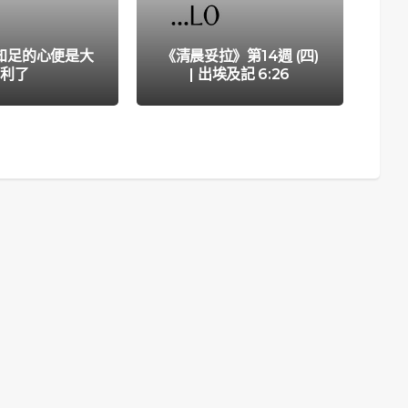
《
(
知足的心便是大
《清晨妥拉》第14週 (四)
心
利了
| 出埃及記 6:26