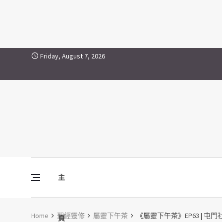
Skip to content
Friday, August 7, 2026
主
Vine Media
葡萄樹傳媒
Home
聖經靈修
屬靈下午茶
《屬靈下午茶》EP63 | 屯門
頁