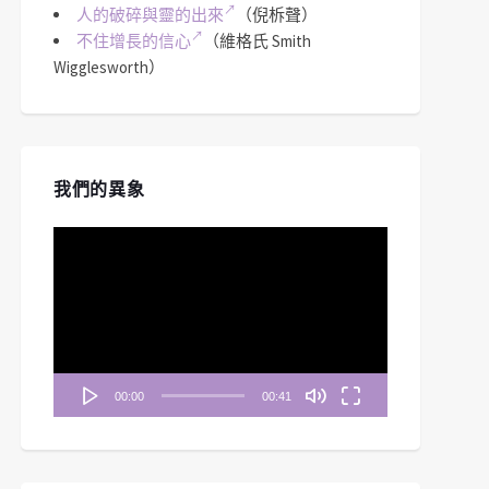
人的破碎與靈的出來
（倪柝聲）
不住增長的信心
（維格氏 Smith
Wigglesworth）
我們的異象
視
訊
播
放
器
00:00
00:41