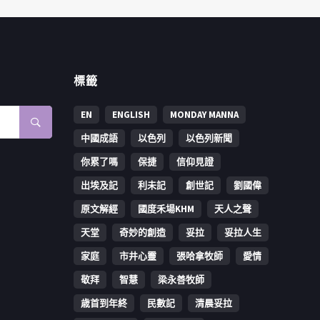
標籤
EN
ENGLISH
MONDAY MANNA
中國成語
以色列
以色列新聞
你累了嗎
保捷
信仰見證
出埃及記
利未記
創世記
劉國偉
原文解經
國度禾場KHM
天人之聲
天堂
奇妙的創造
妥拉
妥拉人生
家庭
市井心靈
張哈拿牧師
愛情
敬拜
智慧
梁永善牧師
歳首到年終
民數記
清晨妥拉