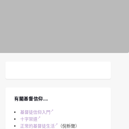
有關基督信仰….
基督徒信仰入門
十字架道
正常的基督徒生活
（倪柝聲）