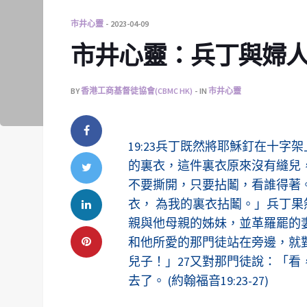
市井心靈
2023-04-09
市井心靈：兵丁與婦人（2
BY
香港工商基督徒協會(CBMC HK)
IN
市井心靈
19:23兵丁既然將耶穌釘在十
的裏衣，這件裏衣原來沒有縫兒，
不要撕開，只要拈鬮，看誰得著
衣， 為我的裏衣拈鬮。」兵丁果
親與他母親的姊妹，並革羅罷的
和他所愛的那門徒站在旁邊，就對
兒子！」27又對那門徒說：「
去了。 (約翰福音19:23-27)