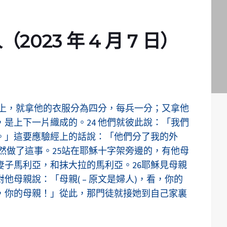
023 年 4 月 7 日）
字架上，就拿他的衣服分為四分，每兵一分；又拿他
是上下一片織成的。24 他們就彼此說：「我們
。」這要應驗經上的話說：「他們分了我的外
然做了這事。25站在耶穌十字架旁邊的，有他母
妻子馬利亞，和抹大拉的馬利亞。26耶穌見母親
他母親說：「母親( – 原文是婦人)，看，你的
看，你的母親！」從此，那門徒就接她到自己家裏