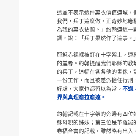
這並不表示這件裏衣價值連城，
我們，兵丁這麼做，正奇妙地應驗
為我的裏衣拈鬮。」約翰連這一
調，說：「兵丁果然作了這事。
耶穌赤裸裸被釘在十字架上，連
的羞辱。約翰提醒我們耶穌的教
的兵丁，這幅在各各他的畫像，
一份工作，而且被差派擔任行刑
好處，大家也都習以為常。
不過
界與真理愈拉愈遠。
約翰記載在十字架的旁邊有四位
穌母親的姊妹；第三位是革羅罷
卷福音書的記載，雖然略有出入