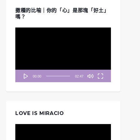
撒種的比喻｜你的「心」是那塊「好土」
嗎？
視
訊
播
放
器
00:00
02:47
LOVE IS MIRACIO
視
訊