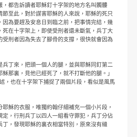
樣，都告訴讀者耶穌釘十字架的地方名叫髑髏
情節至此，對於謀害耶穌的人來說，耶穌的死只
，因為要趕及安息日到臨之前，把事情完結，幾
，死在十字架上，即使受刑者還未斷氣，兵丁大
的受刑者因為失去了腳骨的支撐，很快就會因為
是兵丁來，把頭一個人的腿，並與耶穌同釘第二
耶穌那裏，見他已經死了，就不打斷他的腿。」
項仔細記述，也在十字架下捕捉了兩個片段，看似是風馬
分耶穌的衣服，唯獨約翰仔細補充一個小片段，
規定，行刑兵丁以四人一組看守罪犯，兵丁分佔
兵丁，發現耶穌的裏衣相當特別，原來沒有縫