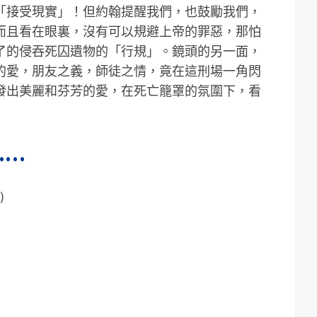
「接受現實」！但約翰提醒我們，也鼓勵我們，
而且看在眼裏，沒有可以規避上帝的罪惡，那怕
了的侵吞死囚遺物的「行規」。鏡頭的另一面，
的愛，朋友之義，師徒之情，竟在這刑場一角閃
發出美麗和芬芳的愛，在死亡籠罩的氛圍下，看
……
)