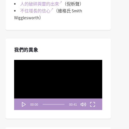
人的破碎與靈的出來
（倪柝聲）
不住增長的信心
（維格氏 Smith
Wigglesworth）
我們的異象
視
訊
播
放
器
00:00
00:41