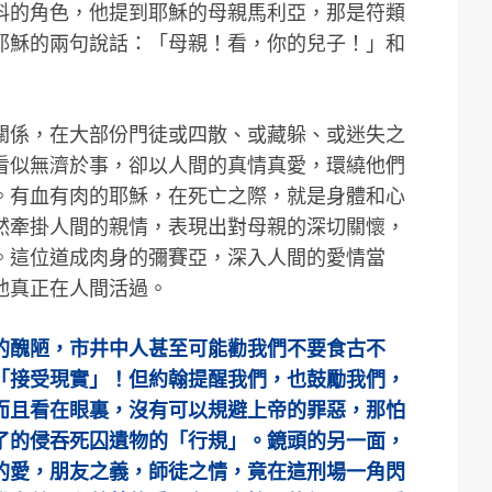
料的角色，他提到耶穌的母親馬利亞，那是符類
耶穌的兩句說話：「母親！看，你的兒子！」和
關係，在大部份門徒或四散、或藏躲、或迷失之
看似無濟於事，卻以人間的真情真愛，環繞他們
。有血有肉的耶穌，在死亡之際，就是身體和心
然牽掛人間的親情，表現出對母親的深切關懷，
。這位道成肉身的彌賽亞，深入人間的愛情當
他真正在人間活過。
的醜陋，市井中人甚至可能勸我們不要食古不
「接受現實」！但約翰提醒我們，也鼓勵我們，
而且看在眼裏，沒有可以規避上帝的罪惡，那怕
了的侵吞死囚遺物的「行規」。鏡頭的另一面，
的愛，朋友之義，師徒之情，竟在這刑場一角閃