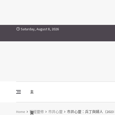
Skip to content
Saturday, August 8, 2026
主
Vine Media
葡萄樹傳媒
Home
聖經靈修
市井心靈
市井心靈：兵丁與婦人（2023 年 
頁