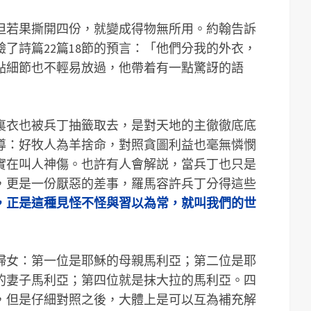
但若果撕開四份，就變成得物無所用。約翰告訴
了詩篇22篇18節的預言：「他們分我的外衣，
點細節也不輕易放過，他帶着有一點驚訝的語
」
裏衣也被兵丁抽籤取去，是對天地的主徹徹底底
導：好牧人為羊捨命，對照貪圖利益也毫無憐憫
實在叫人神傷。也許有人會解説，當兵丁也只是
，更是一份厭惡的差事，羅馬容許兵丁分得這些
，正是這種見怪不怪與習以為常，就叫我們的世
婦女：第一位是耶穌的母親馬利亞；第二位是耶
的妻子馬利亞；第四位就是抹大拉的馬利亞。四
，但是仔細對照之後，大體上是可以互為補充解