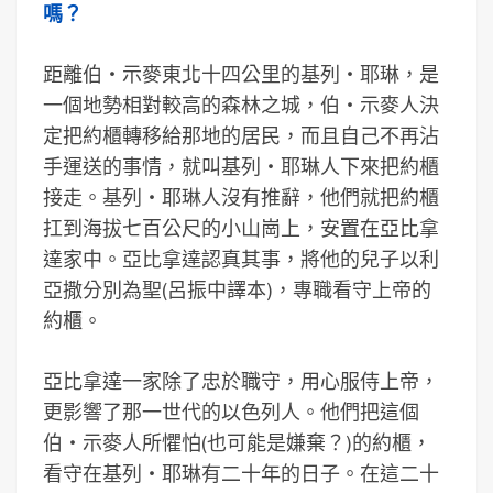
嗎？
距離伯‧示麥東北十四公里的基列‧耶琳，是
一個地勢相對較高的森林之城，伯‧示麥人決
定把約櫃轉移給那地的居民，而且自己不再沾
手運送的事情，就叫基列‧耶琳人下來把約櫃
接走。基列‧耶琳人沒有推辭，他們就把約櫃
扛到海拔七百公尺的小山崗上，安置在亞比拿
達家中。亞比拿達認真其事，將他的兒子以利
亞撒分別為聖(呂振中譯本)，專職看守上帝的
約櫃。
亞比拿達一家除了忠於職守，用心服侍上帝，
更影響了那一世代的以色列人。他們把這個
伯‧示麥人所懼怕(也可能是嫌棄？)的約櫃，
看守在基列‧耶琳有二十年的日子。在這二十