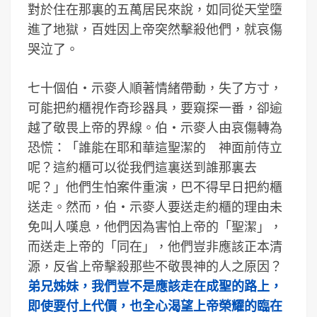
對於住在那裏的五萬居民來說，如同從天堂墮
進了地獄，百姓因上帝突然擊殺他們，就哀傷
哭泣了。
七十個伯‧示麥人順著情緒帶動，失了方寸，
可能把約櫃視作奇珍器具，要窺探一番，卻逾
越了敬畏上帝的界線。伯‧示麥人由哀傷轉為
恐慌：「誰能在耶和華這聖潔的 神面前侍立
呢？這約櫃可以從我們這裏送到誰那裏去
呢？」他們生怕案件重演，巴不得早日把約櫃
送走。然而，伯‧示麥人要送走約櫃的理由未
免叫人嘆息，他們因為害怕上帝的「聖潔」，
而送走上帝的「同在」，他們豈非應該正本清
源，反省上帝擊殺那些不敬畏神的人之原因？
弟兄姊妹，我們豈不是應該走在成聖的路上，
即使要付上代價，也全心渴望上帝榮耀的臨在