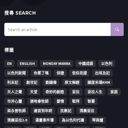
搜㝷 SEARCH
標籤
EN
ENGLISH
MONDAY MANNA
中國成語
以色列
以色列新聞
你累了嗎
保捷
信仰見證
出埃及記
利未記
創世記
劉國偉
原文解經
國度禾場KHM
天人之聲
天堂
奇妙的創造
妥拉
妥拉人生
家庭
市井心靈
張哈拿牧師
愛情
敬拜
智慧
梁永善牧師
歳首到年終
民數記
清晨妥拉
清晨妥拉2.0
漫畫事件簿
為以色列代禱
琴與爐