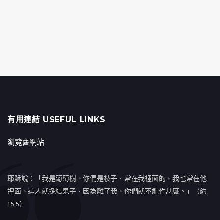
有用連結 USEFUL LINKS
瀏覽舊網站
耶穌說：「我是葡萄樹、你們是枝子．常在我裡面的、我也常在他
裡面、這人就多結果子．因為離了我、你們就不能作甚麼。」（約
15:5）