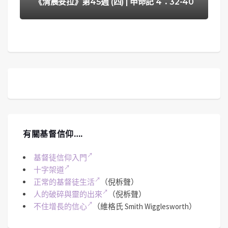
《清晨妥拉》第45週 (四) | 申命記 4：32-40
有關基督信仰….
基督徒信仰入門
十字架道
正常的基督徒生活
（倪柝聲）
人的破碎與靈的出來
（倪柝聲）
不住增長的信心
（維格氏 Smith Wigglesworth）