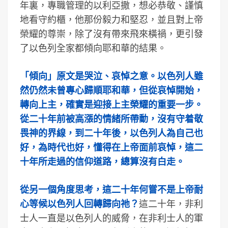
年裏，專職管理的以利亞撒，想必恭敬、謹慎
地看守約櫃，他那份毅力和堅忍，並且對上帝
榮耀的尊崇，除了沒有帶來飛來橫禍，更引發
了以色列全家都傾向耶和華的結果。
「傾向」原文是哭泣、哀悼之意。以色列人雖
然仍然未曾專心歸順耶和華，但從哀悼開始，
轉向上主，確實是迎接上主榮耀的重要一步。
從二十年前被高漲的情緒所帶動，沒有守着敬
畏神的界線，到二十年後，以色列人為自己也
好，為時代也好，懂得在上帝面前哀悼，這二
十年所走過的信仰道路，總算沒有白走。
從另一個角度思考，這二十年何嘗不是上帝耐
心等候以色列人回轉歸向祂？
這二十年，非利
士人一直是以色列人的威脅，在非利士人的軍