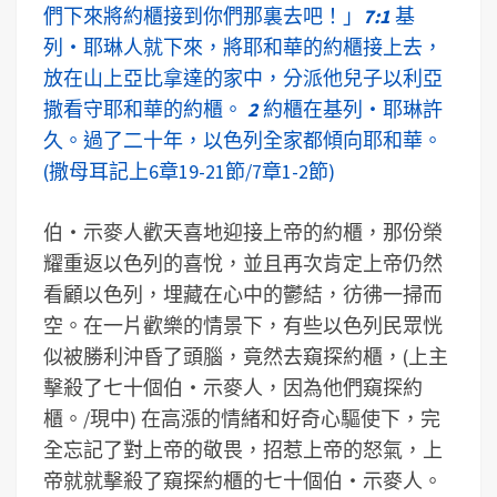
們下來將約櫃接到你們那裏去吧！」
7:1
基
列‧耶琳人就下來，將耶和華的約櫃接上去，
放在山上亞比拿達的家中，分派他兒子以利亞
撒看守耶和華的約櫃。
2
約櫃在基列‧耶琳許
久。過了二十年，以色列全家都傾向耶和華。
(撒母耳記上6章19-21節/7章1-2節)
伯‧示麥人歡天喜地迎接上帝的約櫃，那份榮
耀重返以色列的喜悅，並且再次肯定上帝仍然
看顧以色列，埋藏在心中的鬱結，彷彿一掃而
空。在一片歡樂的情景下，有些以色列民眾恍
似被勝利沖昏了頭腦，竟然去窺探約櫃，(上主
擊殺了七十個伯‧示麥人，因為他們窺探約
櫃。/現中) 在高漲的情緒和好奇心驅使下，完
全忘記了對上帝的敬畏，招惹上帝的怒氣，上
帝就就擊殺了窺探約櫃的七十個伯‧示麥人。