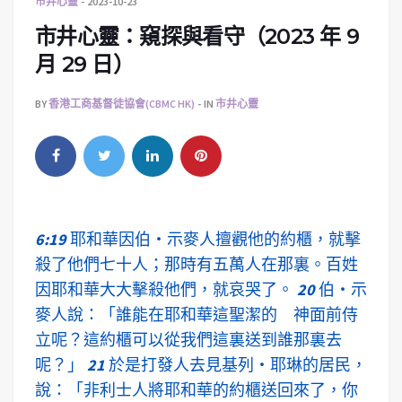
市井心靈
2023-10-23
市井心靈：窺探與看守（2023 年 9
月 29 日）
BY
香港工商基督徒協會(CBMC HK)
IN
市井心靈
6:19
耶和華因伯‧示麥人擅觀他的約櫃，就擊
殺了他們七十人；那時有五萬人在那裏。百姓
因耶和華大大擊殺他們，就哀哭了。
20
伯‧示
麥人說：「誰能在耶和華這聖潔的 神面前侍
立呢？這約櫃可以從我們這裏送到誰那裏去
呢？」
21
於是打發人去見基列‧耶琳的居民，
說：「非利士人將耶和華的約櫃送回來了，你