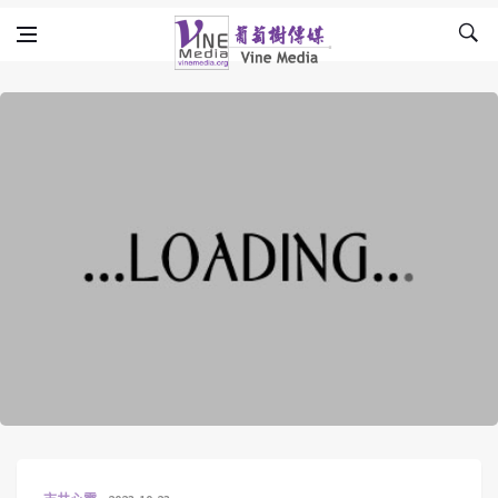
Skip to content
Vine Media
葡萄樹傳媒