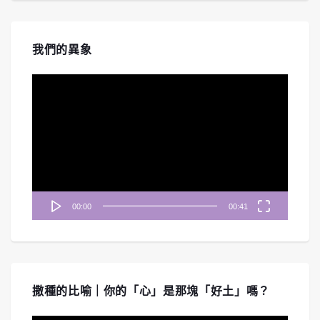
我們的異象
視
訊
播
放
器
00:00
00:41
撒種的比喻｜你的「心」是那塊「好土」嗎？