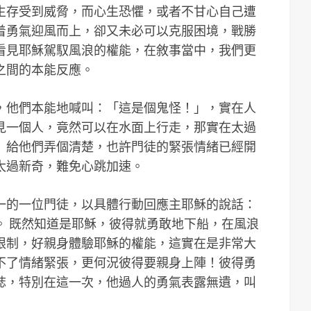
生存受到威脅，而心生恐懼，或者不甘心自己遭
着勇氣迎風而上，卻又未必可以克服困境，戰勝
看見耶穌駕馭風浪的權能，在敘事當中，我們更
之間的本能反應。
，他們本能地喊叫：「這是個鬼怪！」，實在人
見一個人，竟然可以在水面上行走，那實在太過
」給他們弄個清楚，也許門徒的緊張情緒已經開
太過新奇，難免心跳加速。
一的一位門徒，以具體行動回應主耶穌的說話：
。 既然知道是耶穌，彼得就勇敢地下船，在風浪
限制，好親身體驗耶穌的權能，這實在是非常大
不了情緒緊張，更何況彼得要親身上陣！彼得勇
誌，特別在這一次，他過人的勇氣表露無遺，叫