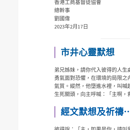
香港工商基督徒協會
總幹事
劉國偉
2023年2月17日
市井心靈默想
弟兄姊妹，請你代入彼得的人生
勇氣面對恐懼，在環境的局限之
氣質。縱然，他墮進水裡，叫喊
生死關頭，向主呼喊：「主啊，
經文默想及祈禱
彼得說：「主，如果是你，請叫