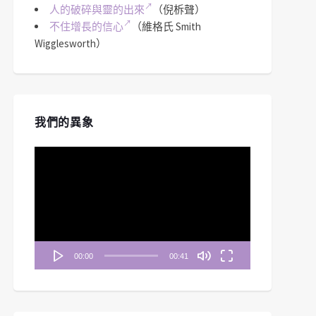
人的破碎與靈的出來
（倪柝聲）
不住增長的信心
（維格氏 Smith
Wigglesworth）
我們的異象
視
訊
播
放
器
00:00
00:41