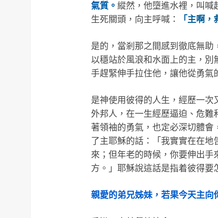
氣質。
縱然，他墮進水裡，叫喊
生死關頭，向主呼喊：
「主啊，
是的，當剎那之間感到徹底無助
以穩站於風浪和水面上的主，別
手趕緊伸手拉住他，讓他從勇氣
是神使用彼得的人生，經歷一次
外邦人，在一生經歷逼迫、危難
著領袖的勇氣，也定必深切體會
了主耶穌的話：「我實實在在地
來；但年老的時候，你要伸出手
方。」耶穌說這話是指着彼得要怎樣死
親愛的弟兄姊妹，若果今天主向