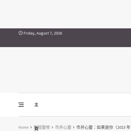
Skip to content
Friday, August 7, 2026
主
Vine Media
葡萄樹傳媒
Home
聖經靈修
市井心靈
市井心靈：如果是你（2023 年 2
頁