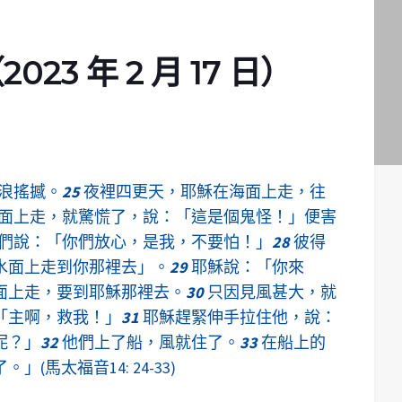
3 年 2 月 17 日）
浪搖撼。
25
夜裡四更天，耶穌在海面上走，往
面上走，就驚慌了，說：「這是個鬼怪！」便害
們說：「你們放心，是我，不要怕！」
28
彼得
水面上走到你那裡去」。
29
耶穌說：「你來
面上走，要到耶穌那裡去。
30
只因見風甚大，就
「主啊，救我！」
31
耶穌趕緊伸手拉住他，說：
呢？」
32
他們上了船，風就住了。
33
在船上的
馬太福音14: 24-33)