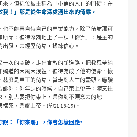
起來，但這位被主稱為「小信的人」的門徒，在
救我！」那是從生命深處湧出來的倚靠。
，也不能再自恃自己的專業能力，除了倚靠那可
無所靠，彼得深刻地上了一課「倚靠」，是主的
的出發，去經歷倚靠，操練信心。
又一次的突破，走出宣教的新道路，把救恩帶給
和殉道的大風大浪裡，彼得完成了他的使命，懷
，甚麼是真正的倚靠。當走到人生的盡頭，應驗
告訴你，你年少的時候，自己束上帶子，隨意往
來，別人要把你束上，帶你到不願意去的地
，榮耀上帝。(約21:18-19)。
你說：「你來罷」，你會怎樣回應?