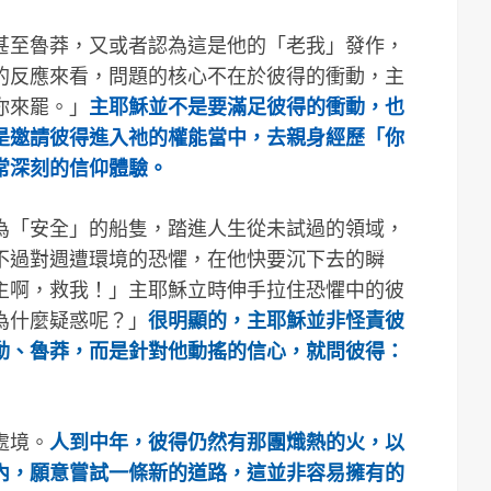
甚至魯莽，又或者認為這是他的「老我」發作，
的反應來看，問題的核心不在於彼得的衝動，主
你來罷。」
主耶穌並不是要滿足彼得的衝動，也
是邀請彼得進入祂的權能當中，去親身經歷「你
常深刻的信仰體驗。
為「安全」的船隻，踏進人生從未試過的領域，
不過對週遭環境的恐懼，在他快要沉下去的瞬
主啊，救我！」主耶穌立時伸手拉住恐懼中的彼
為什麼疑惑呢？」
很明顯的，主耶穌並非怪責彼
動、魯莽，而是針對他動搖的信心，就問彼得：
處境。
人到中年，彼得仍然有那團熾熱的火，以
內，願意嘗試一條新的道路，這並非容易擁有的