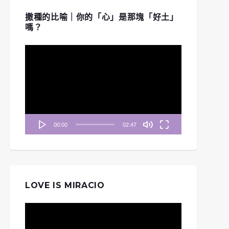
撒種的比喻｜你的「心」是那塊「好土」
嗎？
視
訊
播
放
器
00:00
02:47
LOVE IS MIRACIO
視
訊