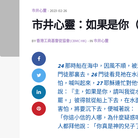
市井心靈
2023-02-26
市井心靈：如果是你（202
BY
香港工商基督徒協會(CBMC HK)
IN
市井心靈
24
那時船在海中，因風不順，被
門徒那裏去。
26
門徒看見祂在水
怕，喊叫起來，
27
耶穌連忙對他
說：『主，如果是你，請叫我從
罷。」彼得就從船上下去，在水
害怕，將要沉下去，便喊著說：
「你這小信的人哪，為什麼疑惑
人都拜他說：「你真是神的兒子了。」(