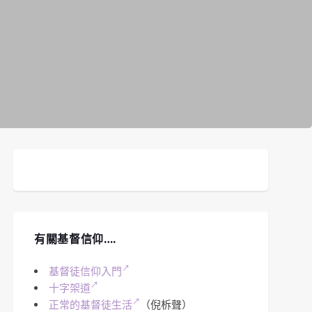
有關基督信仰….
基督徒信仰入門
十字架道
正常的基督徒生活
（倪柝聲）