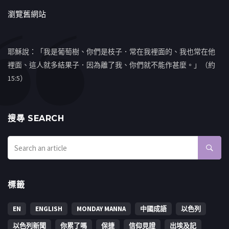
瀏覽舊網站
耶穌說：「我是葡萄樹、你們是枝子．常在我裡面的、我也常在他
裡面、這人就多結果子．因為離了我、你們就不能作甚麼。」（約
15:5）
搜㝷 SEARCH
標籤
EN
ENGLISH
MONDAY MANNA
中國成語
以色列
以色列新聞
你累了嗎
保捷
信仰見證
出埃及記