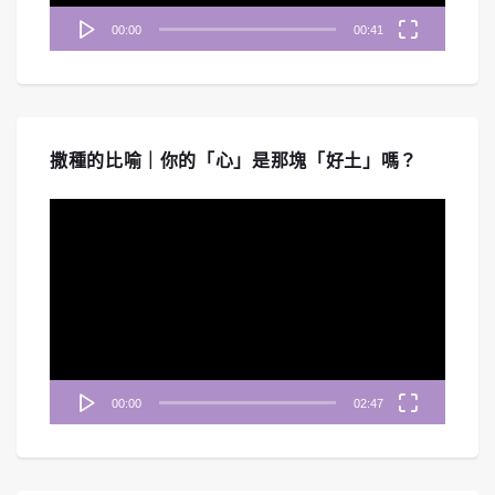
00:00
00:41
撒種的比喻｜你的「心」是那塊「好土」嗎？
視
訊
播
放
器
00:00
02:47