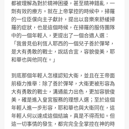
都被理解為對於精神困擾，甚至精神錯亂，一
劑有效的療方。就在上帝掌控的時候中，掃羅
的一位臣僕向主子獻計，提出以音樂來舒緩掃
羅的症狀，也是這個時候，在掃羅的服侍團隊
中的一個年輕人，更提出了一個合適人選：
「我曾見伯利恆人耶西的一個兒子善於彈琴，
是大有勇敢的戰士，說話合宜，容貌俊美，耶
和華也與他同在。」
到底那個年輕人怎樣認知大衛，並且在王帝面
前極力推舉：除了善於彈琴，大衛更被形容為
大有勇敢的戰士，溝通能力出色，更加容貌俊
美，確是進入皇宮服務的理想人選；至於這個
年輕人進一步形容，耶和華也與大衛同在，這
年輕人何以達成這個結論，真是不得而知。但
這一切事情的發生，都完完全全掌控在神的時