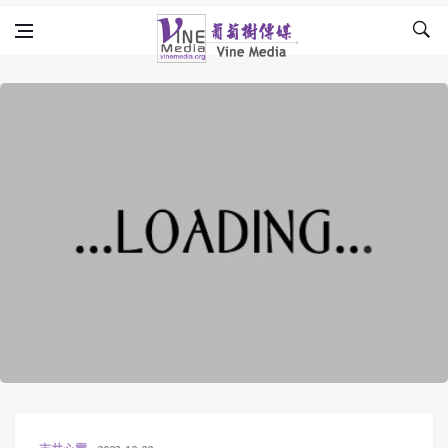
Skip to content
Vine Media
葡萄樹傳媒