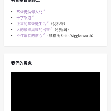
有關基督信仰….
基督徒信仰入門
十字架道
正常的基督徒生活
（倪柝聲）
人的破碎與靈的出來
（倪柝聲）
不住增長的信心
（維格氏 Smith Wigglesworth）
我們的異象
視
訊
播
放
器