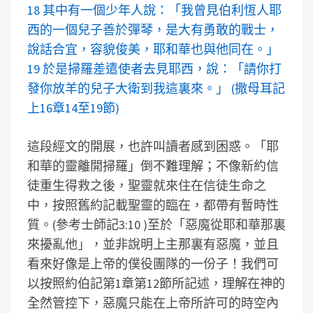
18 其中有一個少年人說：「我曾見伯利恆人耶
西的一個兒子善於彈琴，是大有勇敢的戰士，
說話合宜，容貌俊美，耶和華也與他同在。」
19 於是掃羅差遣使者去見耶西，說：「請你打
發你放羊的兒子大衛到我這裏來。」 (撒母耳記
上16章14至19節)
這段經文的開展，也許叫讀者感到困惑。「耶
和華的靈離開掃羅」倒不難理解；不像新約信
徒重生得救之後，聖靈就來住在信徒生命之
中，按照舊約記載聖靈的臨在，都帶有暫時性
質。(參考士師記3:10 )至於「惡魔從耶和華那裏
來擾亂他」，並非說明上主那裏有惡魔，並且
看來好像是上帝的僕役團隊的一份子！我們可
以按照約伯記第1章第12節所記述，理解在神的
全然管控下，惡魔只能在上帝所許可的時空內