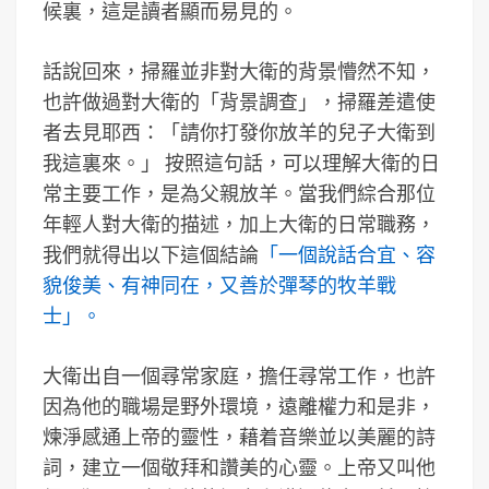
候裏，這是讀者顯而易見的。
話說回來，掃羅並非對大衛的背景懵然不知，
也許做過對大衛的「背景調查」，掃羅差遣使
者去見耶西：「請你打發你放羊的兒子大衛到
我這裏來。」 按照這句話，可以理解大衛的日
常主要工作，是為父親放羊。當我們綜合那位
年輕人對大衛的描述，加上大衛的日常職務，
我們就得出以下這個結論
「一個說話合宜、容
貌俊美、有神同在，又善於彈琴的牧羊戰
士」。
大衛出自一個尋常家庭，擔任尋常工作，也許
因為他的職場是野外環境，遠離權力和是非，
煉淨感通上帝的靈性，藉着音樂並以美麗的詩
詞，建立一個敬拜和讚美的心靈。上帝又叫他