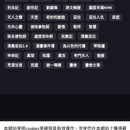
利未記
創世記
劉國偉
原文解經
國度禾場KHM
天人之聲
天堂
奇妙的創造
妥拉
妥拉人生
家庭
市井心靈
張哈拿牧師
愛情
敬拜
智慧
梁永善牧師
歳首到年終
民數記
清晨妥拉
清晨妥拉2.0
漫畫事件簿
為以色列代禱
琴與爐
申命記
真理
知識
箴言
考門夫人
聖經
荒漠甘泉
見證
週一嗎哪
靈修
靈修文章
Copyright © 2006-2026 The Vine Media Organization Limited. All
本網站使用cookies來確保其有效運作，並使您在本網站上獲得最