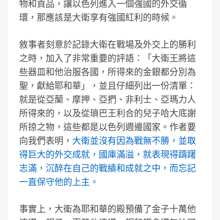
物和貢品，讓以色列進入一個強國的外交循
環，那應該是大衛享有強國紅利的時候。
敘事者刻意於記錄大衛在戰場及外交上的勝利
之時，加入了非常重要的評語：「大衛王將這
些器皿和他治服各國，所得來的金銀都分別為
聖，獻給耶和華」，並且仔細列出一份清單：
就是從亞蘭、摩押、亞捫、非利士、亞瑪力人
所得來的，以及從瑣巴王利合的兒子哈大底謝
所掠之物，這些都是以色列週邊國家。作者要
向我們表明，
大衛並沒有因為戰無不勝，並取
得巨大的外交成就，國庫滿溢，就表現得躊躇
志滿，沉醉在自己的戰績和成就之中，而忘記
一直保守他的上主。
事實上，大衛為耶和華的殿預備了金子十萬他