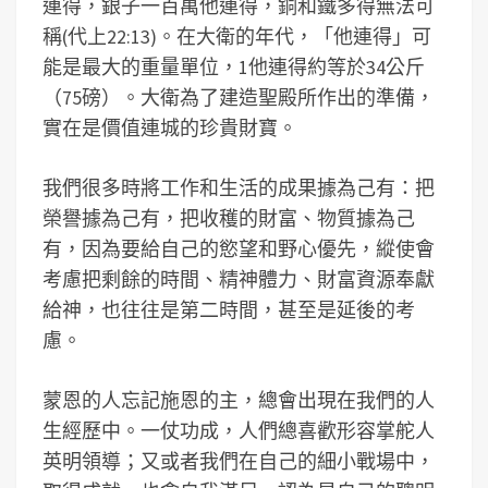
連得，銀子一百萬他連得，銅和鐵多得無法可
稱(代上22:13)。在大衛的年代，「他連得」可
能是最大的重量單位，1他連得約等於34公斤
（75磅）。大衛為了建造聖殿所作出的準備，
實在是價值連城的珍貴財寶。
我們很多時將工作和生活的成果據為己有：把
榮譽據為己有，把收穫的財富、物質據為己
有，因為要給自己的慾望和野心優先，縱使會
考慮把剩餘的時間、精神體力、財富資源奉獻
給神，也往往是第二時間，甚至是延後的考
慮。
蒙恩的人忘記施恩的主，總會出現在我們的人
生經歷中。一仗功成，人們總喜歡形容掌舵人
英明領導；又或者我們在自己的細小戰場中，