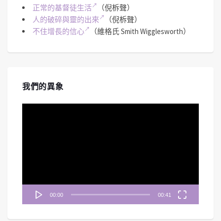
正常的基督徒生活
（倪柝聲）
人的破碎與靈的出來
（倪柝聲）
不住增長的信心
（維格氏 Smith Wigglesworth）
我們的異象
視
訊
播
放
器
00:00
00:41