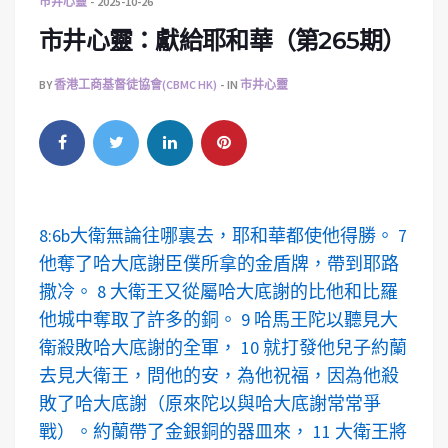
市井心靈
2025-10-26
市井心靈：獻給耶和華（第265期）
BY
香港工商基督徒協會(CBMC HK)
IN
市井心靈
8:6b大衛無論往哪裏去，耶和華都使他得勝。 7
他奪了哈大底謝臣僕所拿的金盾牌，帶到耶路
撒冷。 8 大衛王又從屬哈大底謝的比他和比羅
他城中奪取了許多的銅。 9 哈馬王陀以聽見大
衛殺敗哈大底謝的全軍， 10 就打發他兒子約蘭
去見大衛王，問他的安，為他祝福，因為他殺
敗了哈大底謝（原來陀以與哈大底謝常常爭
戰）。約蘭帶了金銀銅的器皿來， 11 大衛王將