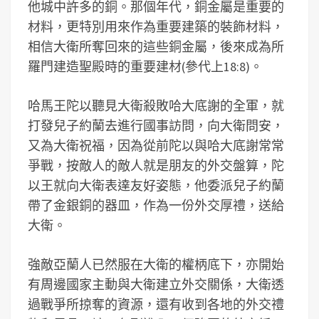
他城中許多的銅。那個年代，銅金屬是重要的
材料，更特別用來作為重要建築的裝飾材料，
相信大衛所奪回來的這些銅金屬，後來成為所
羅門建造聖殿時的重要建材(參代上18:8)。
哈馬王陀以聽見大衛殺敗哈大底謝的全軍，就
打發兒子約蘭去進行國事訪問，向大衛問安，
又為大衛祝福，因為從前陀以與哈大底謝常常
爭戰，按敵人的敵人就是朋友的外交盤算，陀
以王就向大衛表達友好姿態，他委派兒子約蘭
帶了金銀銅的器皿，作為一份外交厚禮，送給
大衛。
強敵亞蘭人已然服在大衛的權柄底下，亦開始
有周邊國家主動與大衛建立外交關係，大衛透
過戰爭所掠奪的資源，還有收到各地的外交禮