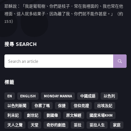
耶穌說：「我是葡萄樹、你們是枝子．常在我裡面的、我也常在他
裡面、這人就多結果子．因為離了我、你們就不能作甚麼。」（約
15:5）
搜㝷 SEARCH
標籤
EN
ENGLISH
MONDAY MANNA
中國成語
以色列
以色列新聞
你累了嗎
保捷
信仰見證
出埃及記
利未記
創世記
劉國偉
原文解經
國度禾場KHM
天人之聲
天堂
奇妙的創造
妥拉
妥拉人生
家庭