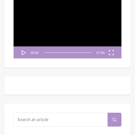
視
訊
播
放
器
00:00
07:00