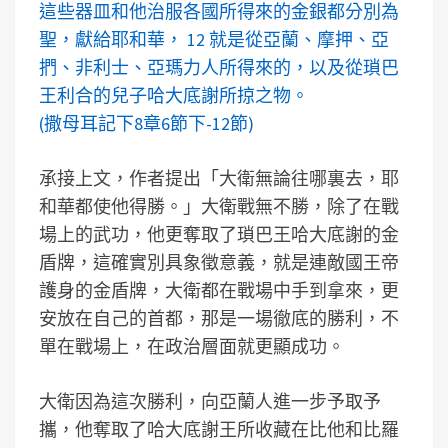
這些器皿和他治服各國所得來的金銀都分別為
聖，獻給耶和華， 12 就是從亞蘭、摩押、亞
捫、非利士、亞瑪力人所得來的，以及從瑣巴
王利合的兒子哈大底謝所掠之物。
(撒母耳記下8章6節下-12節)
承接上文，作者提出「大衛無論往哪裏去，耶
和華都使他得勝。」大衛戰無不勝，除了在戰
場上的武功，他更奪取了瑣巴王哈大底謝的金
盾牌，這確實別具象徵意義，就是連敵國王帝
護身的金盾牌，大衛都在戰場中手到拿來，更
安放在自己的首都，那是一場徹底的勝利，不
單在戰場上，在政治層面就更顯成功。
大衛因為這次勝利，向亞蘭人進一步予取予
攜，他奪取了哈大底謝王所收藏在比他和比羅