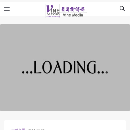
Skip to content
Vine Media
葡萄樹傳媒