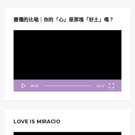
撒種的比喻｜你的「心」是那塊「好土」嗎？
視
訊
播
放
器
00:00
02:47
LOVE IS MIRACIO