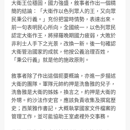
大衛王位穩固，國力強盛，敘事者作出一個精
簡的結論：「大衛作以色列眾人的王，又向眾
民秉公行義。」充份把當時情勢，表達出來。
前一句表明民心所向，全國統一，以色列眾民
認定大衛作王，將掃羅晚期國力疲弱，大敗於
非利士人手下之光景，改換一新。後一句確認
大衛管治國家的成就，他按公義治理百姓，
「秉公行義」就是他的施政原則。
敘事者除了作出這個扼要概論，亦進一步描述
大衛的團隊。軍隊元帥約押是洗魯雅的兒子，
洗魯雅是大衛的姊姊，換言之，約押是大衛的
外甥。約沙法作史官，應該負責收集及撰寫歷
史；西萊雅作書記，大概執掌國家文件檔案的
管理工作，並可能協助王室處裡外交事務。