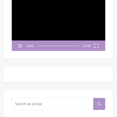
視
訊
播
放
器
00:00
07:00