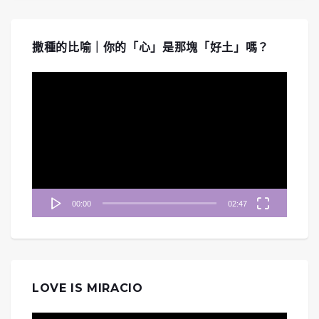
撒種的比喻｜你的「心」是那塊「好土」嗎？
視
訊
播
放
器
00:00
02:47
LOVE IS MIRACIO