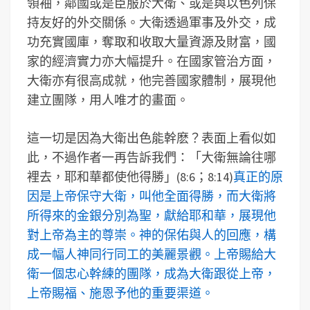
領袖，鄰國或是臣服於大衛、或是與以色列保
持友好的外交關係。大衛透過軍事及外交，成
功充實國庫，奪取和收取大量資源及財富，國
家的經濟實力亦大幅提升。在國家管治方面，
大衛亦有很高成就，他完善國家體制，展現他
建立團隊，用人唯才的畫面。
這一切是因為大衛出色能幹麽？表面上看似如
此，不過作者一再告訴我們：「大衛無論往哪
裡去，耶和華都使他得勝」(8:6；8:14)
真正的原
因是上帝保守大衛，叫他全面得勝，而大衛將
所得來的金銀分別為聖，獻給耶和華，展現他
對上帝為主的尊崇。神的保佑與人的回應，構
成一幅人神同行同工的美麗景觀。上帝賜給大
衛一個忠心幹練的團隊，成為大衛跟從上帝，
上帝賜福、施恩予他的重要渠道。