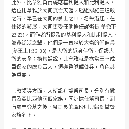
此外，比拿雅負責統轄基利提人和比利提人，
這位比拿雅於大衛流亡天涯，逃避掃羅王追殺
之時，早已在大衛的勇士之中，名聲漸起，在
往後的發展，大衛更委任他擔任護衛長(參撒下
23:23)，而作者所提及的基利提人和比利提人，
並非泛泛之輩，他們是一直忠於大衛的僱傭兵
(參王上1:36~38)，是大衛的近身侍衛，保護大
衛的安全；換句話說，比拿雅就是擔當王室成
員保安的總負責人，領導整隊僱傭兵，角色甚
為重要。
宗教領導方面，大衛設有雙祭司長，分別有撒
督及亞比亞他兩個家族，同步擔任祭司長，到
所羅門登基之後，祭司長的職份則只歸到撒督
家族名下。