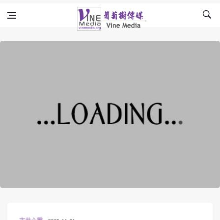
Skip to content
Vine Media
葡萄樹傳媒