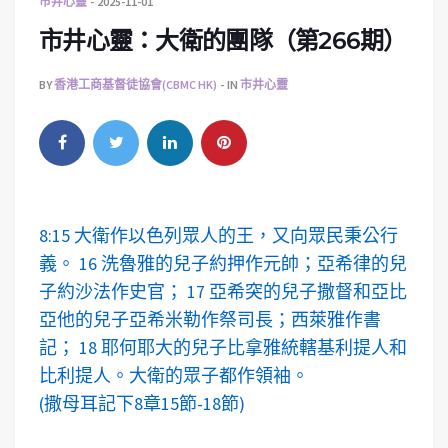
市井心靈
2025-11-01
市井心靈：大衛的團隊（第266期）
BY
香港工商基督徒協會(CBMC HK)
IN
市井心靈
8:15 大衛作以色列眾人的王，又向眾民秉公行
義。 16 洗魯雅的兒子約押作元帥；亞希律的兒
子約沙法作史官； 17 亞希突的兒子撒督和亞比
亞他的兒子亞希米勒作祭司長；西萊雅作書
記； 18 耶何耶大的兒子比拿雅統轄基利提人和
比利提人。大衛的眾子都作領袖。
(撒母耳記下8章15節-18節)