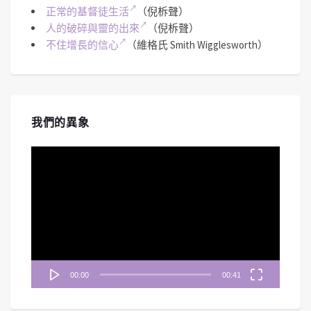
正常的基督徒生活
（倪柝聲）
人的破碎與靈的出來
（倪柝聲）
不住增長的信心
（維格氏 Smith Wigglesworth）
我們的異象
視
訊
播
放
器
00:00
00:41