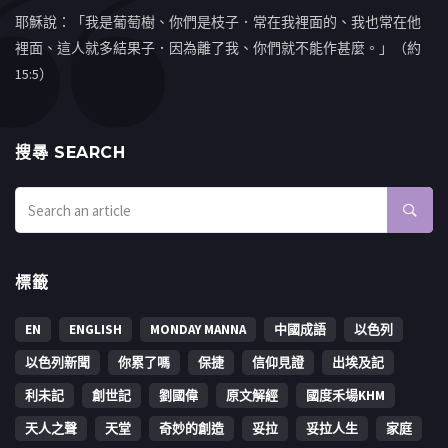
耶穌說：「我是葡萄樹、你們是枝子．常在我裡面的、我也常在他
裡面、這人就多結果子．因為離了我、你們就不能作甚麼。」（約
15:5）
搜㝷 SEARCH
標籤
EN
ENGLISH
MONDAY MANNA
中國成語
以色列
以色列新聞
你累了嗎
保捷
信仰見證
出埃及記
利未記
創世記
劉國偉
原文解經
國度禾場KHM
天人之聲
天堂
奇妙的創造
妥拉
妥拉人生
家庭