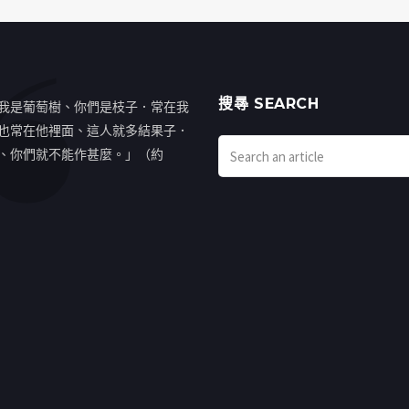
搜㝷 SEARCH
我是葡萄樹、你們是枝子．常在我
也常在他裡面、這人就多結果子．
、你們就不能作甚麼。」（約