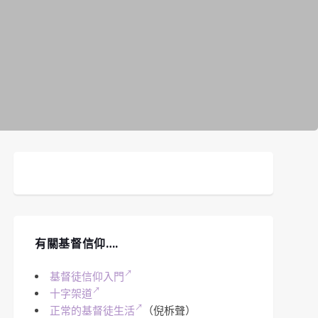
有關基督信仰….
基督徒信仰入門
十字架道
正常的基督徒生活
（倪柝聲）