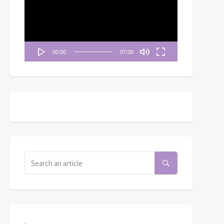
播
放
清晨妥拉》第19週 (五)
《清晨妥拉》第2週 (五) |
器
 出埃及記 25: 21-22
創世記 9：1-17
00:00
07:00