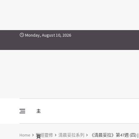
Skip to content
Monday, August 10, 2026
主
Vine Media
葡萄樹傳媒
Home
聖經靈修
清晨妥拉系列
《清晨妥拉》第47週 (四) | 
頁