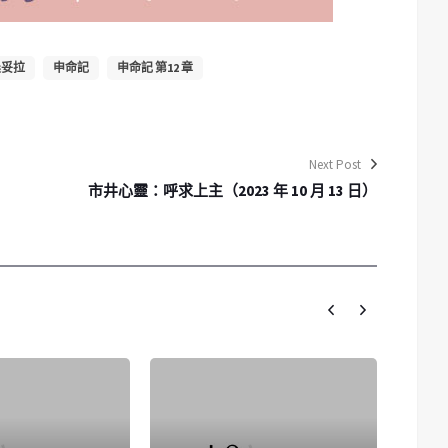
晨妥拉
申命記
申命記 第12 章
Next Post
市井心靈：呼求上主（2023 年 10 月 13 日）