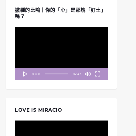
撒種的比喻｜你的「心」是那塊「好土」
嗎？
視
訊
播
放
器
00:00
02:47
LOVE IS MIRACIO
視
訊