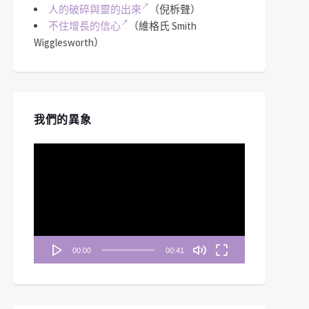
人的破碎與靈的出來
（倪柝聲）
不住增長的信心
（維格氏 Smith
Wigglesworth）
我們的異象
視
訊
播
放
器
00:00
00:41