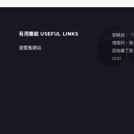
有用連結 USEFUL LINKS
耶穌說：「
裡面的、我
瀏覽舊網站
因為離了我
15:5）