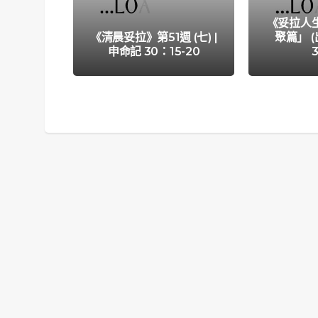
《妥拉人
《清晨妥拉》第51週 (七) |
聚篇」 (
申命記 30：15-20
3