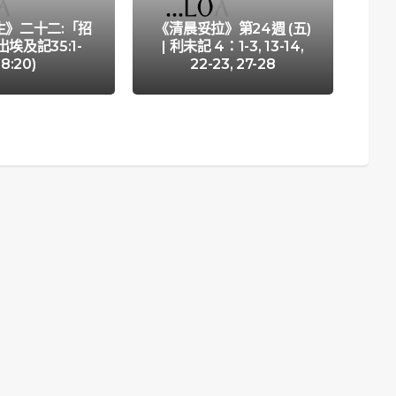
生》二十二:「招
《清晨妥拉》第24週 (五)
出埃及記35:1-
| 利未記 4：1-3, 13-14,
《
8:20)
22-23, 27-28
|