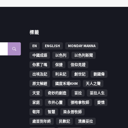
標籤
EN
ENGLISH
MONDAY MANNA
中國成語
以色列
以色列新聞
你累了嗎
保捷
信仰見證
出埃及記
利未記
創世記
劉國偉
原文解經
國度禾場KHM
天人之聲
天堂
奇妙的創造
妥拉
妥拉人生
家庭
市井心靈
張哈拿牧師
愛情
敬拜
智慧
梁永善牧師
歳首到年終
民數記
清晨妥拉