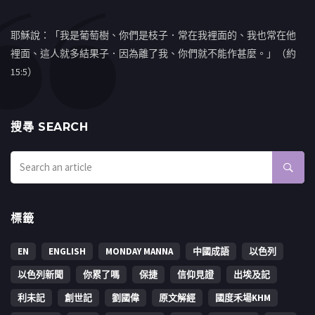
耶穌說：「我是葡萄樹、你們是枝子．常在我裡面的、我也常在他
裡面、這人就多結果子．因為離了我、你們就不能作甚麼。」（約
15:5）
搜㝷 SEARCH
標籤
EN
ENGLISH
MONDAY MANNA
中國成語
以色列
以色列新聞
你累了嗎
保捷
信仰見證
出埃及記
利未記
創世記
劉國偉
原文解經
國度禾場KHM