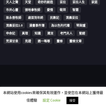
天人之聲
天堂
奇妙的創造
妥拉
妥拉人生
家庭
市井心靈
張哈拿牧師
愛情
敬拜
智慧
梁永善牧師
歳首到年終
民數記
清晨妥拉
清晨妥拉2.0
漫畫事件簿
為以色列代禱
琴與爐
申命記
真理
知識
箴言
考門夫人
聖經
荒漠甘泉
見證
週一嗎哪
靈修
靈修文章
Copyright © 2006-2026 The Vine Media Organization Limited. All
本網站使用cookies來確保其有效運作，並使您在本網站上獲得最
rights reserved.
佳體驗
設定 Cookie
接受