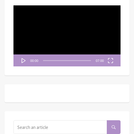
視
訊
播
放
器
00:00
07:00