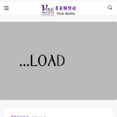
Skip to content
Vine Media
葡萄樹傳媒