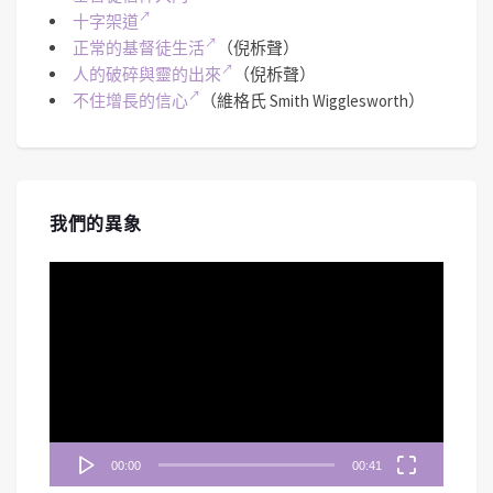
十字架道
正常的基督徒生活
（倪柝聲）
人的破碎與靈的出來
（倪柝聲）
不住增長的信心
（維格氏 Smith Wigglesworth）
我們的異象
視
訊
播
放
器
00:00
00:41