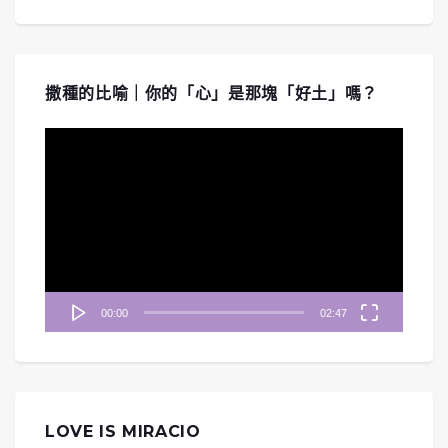
撒種的比喻｜你的「心」是那塊「好土」嗎？
視
訊
播
放
器
00:00
02:47
LOVE IS MIRACIO