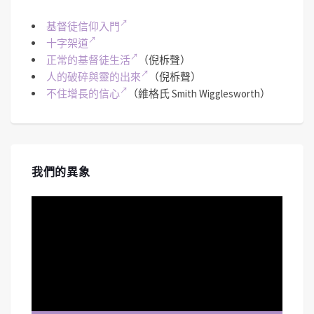
基督徒信仰入門
十字架道
正常的基督徒生活
（倪柝聲）
人的破碎與靈的出來
（倪柝聲）
不住增長的信心
（維格氏 Smith Wigglesworth）
我們的異象
視
訊
播
放
器