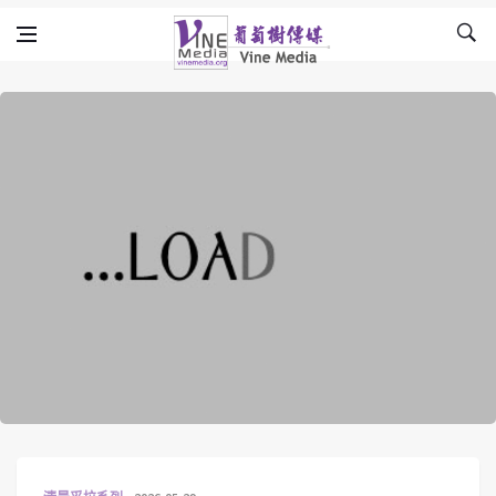
Skip to content
Vine Media
葡萄樹傳媒