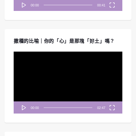
00:00
00:41
撒種的比喻｜你的「心」是那塊「好土」嗎？
視
訊
播
放
器
00:00
02:47