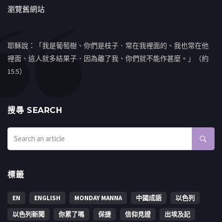
瀏覽舊網站
耶穌說：「我是葡萄樹、你們是枝子．常在我裡面的、我也常在他
裡面、這人就多結果子．因為離了我、你們就不能作甚麼。」（約
15:5）
搜㝷 SEARCH
標籤
EN
ENGLISH
MONDAY MANNA
中國成語
以色列
以色列新聞
你累了嗎
保捷
信仰見證
出埃及記