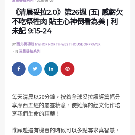
清晨妥拉系列
2026-05-29
《清晨妥拉2.0》第26週 (五) 感虧欠
不吃祭牲肉 貼主心神倒看為美 | 利
未記 9:15-24
BY
西北祈禱院 NWHOP NORTH-WEST HOUSE OF PRAYER
IN
清晨妥拉系列
每天清晨以20分鐘，按着全球妥拉讀經篇幅分
享摩西五經的屬靈精意，使難解的經文化作培
育我們生命的精華！
惟願趁還有機會的時候可以多點尋求真智慧，