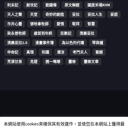
利未記
創世記
劉國偉
原文解經
國度禾場KHM
天人之聲
天堂
奇妙的創造
妥拉
妥拉人生
家庭
市井心靈
張哈拿牧師
愛情
敬拜
智慧
梁永善牧師
歳首到年終
民數記
清晨妥拉
清晨妥拉2.0
漫畫事件簿
為以色列代禱
琴與爐
申命記
真理
知識
箴言
考門夫人
聖經
荒漠甘泉
見證
週一嗎哪
靈修
靈修文章
Copyright © 2006-2026 The Vine Media Organization Limited. All
本網站使用cookies來確保其有效運作，並使您在本網站上獲得最
rights reserved.