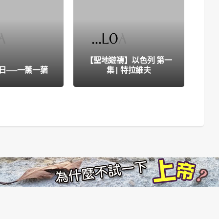
【聖地遊禱】以色列 第一
《
日──一薰一蕕
集 | 特拉維夫