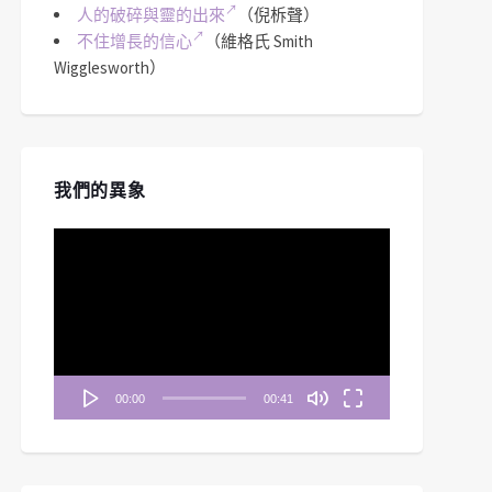
人的破碎與靈的出來
（倪柝聲）
不住增長的信心
（維格氏 Smith
Wigglesworth）
我們的異象
視
訊
播
放
器
00:00
00:41