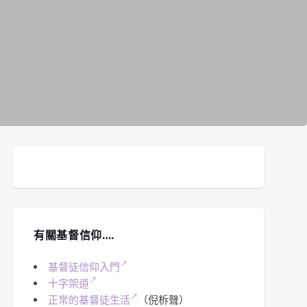
有關基督信仰….
基督徒信仰入門
十字架道
正常的基督徒生活
（倪柝聲）