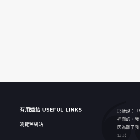
有用連結 USEFUL LINKS
耶穌說：「
裡面的、我
瀏覽舊網站
因為離了我
15:5）