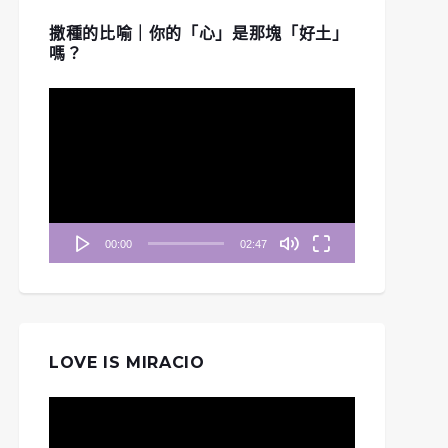
撒種的比喻｜你的「心」是那塊「好土」
嗎？
視
訊
播
放
器
00:00
02:47
LOVE IS MIRACIO
視
訊