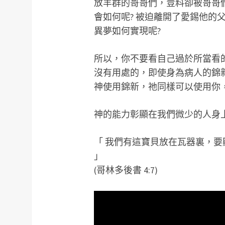
放羊群的哥哥們，豈料卻被哥哥
會如何呢? 被迫離開了愛錫他的
異夢如何實現呢?
所以，你不要看自己過於所當看
沒有用處的，即使身為病人的錦
神使用錦新，祂同樣可以使用你
神的能力彰顯在我們微少的人身
「 我們有這寶貝放在瓦器裏，
」
(哥林多後書 4:7)