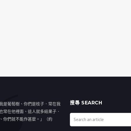
搜㝷 SEARCH
我是葡萄樹、你們是枝子．常在我
也常在他裡面、這人就多結果子．
、你們就不能作甚麼。」（約