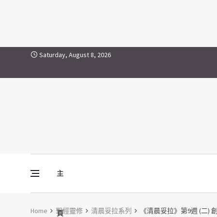
Skip to content
Saturday, August 8, 2026
主
Vine Media
葡萄樹傳媒
Home
聖經靈修
清晨妥拉系列
《清晨妥拉》第9週 (二) 
頁