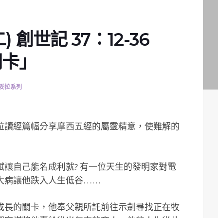
 創世記 37：12-36
關卡」
妥拉系列
妥拉讀經篇幅分享摩西五經的屬靈精意，使難解的
讓自己能名成利就? 有一位天生的發明家對電
大病讓他跌入人生低谷……
成長的關卡，他奉父親所託前往示劍尋找正在牧