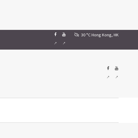
30 °C
Hong Kong, HK