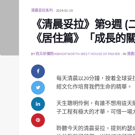
清晨妥拉系列
2024-01-19
《清晨妥拉》第9週 (二)
《居住篇》「成長的
BY
西北祈禱院 NWHOP NORTH-WEST HOUSE OF PRAYER
IN
清晨
每天清晨以20分鐘，按着全球
經文化作培育我們生命的精華。
天生聰明伶俐，有誰不想用這天賦
子工程有極大的才華，可惜一場
聆聽今天的清晨妥拉，提到約瑟