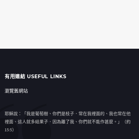
有用連結 USEFUL LINKS
瀏覽舊網站
耶穌說：「我是葡萄樹、你們是枝子．常在我裡面的、我也常在他
裡面、這人就多結果子．因為離了我、你們就不能作甚麼。」（約
15:5）