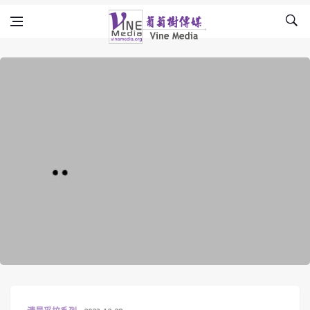
Skip to content
Vine Media
葡萄樹傳媒