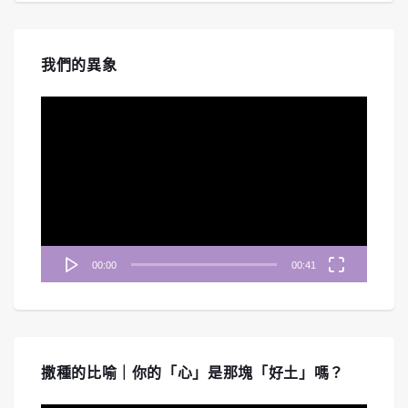
我們的異象
視
訊
播
放
器
00:00
00:41
撒種的比喻｜你的「心」是那塊「好土」嗎？