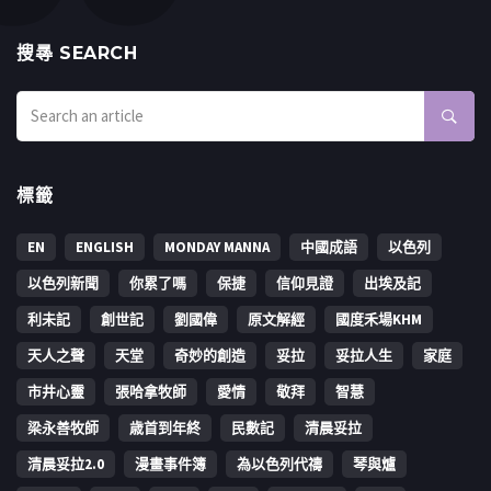
搜㝷 SEARCH
標籤
EN
ENGLISH
MONDAY MANNA
中國成語
以色列
以色列新聞
你累了嗎
保捷
信仰見證
出埃及記
利未記
創世記
劉國偉
原文解經
國度禾場KHM
天人之聲
天堂
奇妙的創造
妥拉
妥拉人生
家庭
市井心靈
張哈拿牧師
愛情
敬拜
智慧
梁永善牧師
歳首到年終
民數記
清晨妥拉
清晨妥拉2.0
漫畫事件簿
為以色列代禱
琴與爐