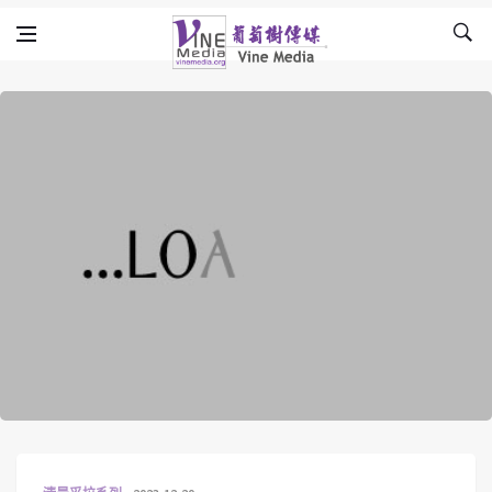
Skip to content
Vine Media
葡萄樹傳媒