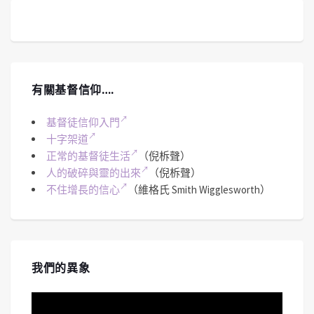
有關基督信仰….
基督徒信仰入門
十字架道
正常的基督徒生活
（倪柝聲）
人的破碎與靈的出來
（倪柝聲）
不住增長的信心
（維格氏 Smith Wigglesworth）
我們的異象
視