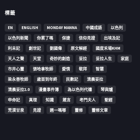
標籤
EN
ENGLISH
MONDAY MANNA
中國成語
以色列
以色列新聞
你累了嗎
保捷
信仰見證
出埃及記
利未記
創世記
劉國偉
原文解經
國度禾場KHM
天人之聲
天堂
奇妙的創造
妥拉
妥拉人生
家庭
市井心靈
張哈拿牧師
愛情
敬拜
智慧
梁永善牧師
歳首到年終
民數記
清晨妥拉
清晨妥拉2.0
漫畫事件簿
為以色列代禱
琴與爐
申命記
真理
知識
箴言
考門夫人
聖經
荒漠甘泉
見證
週一嗎哪
靈修
靈修文章