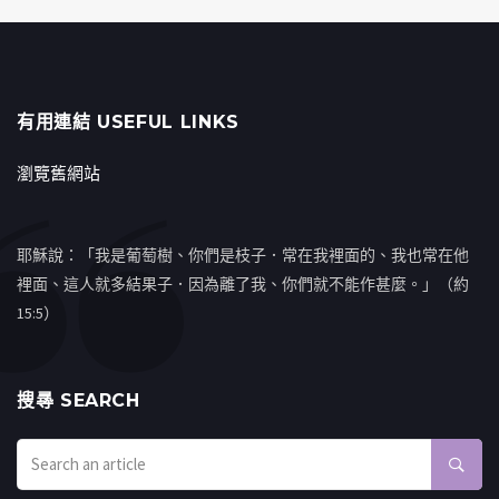
有用連結 USEFUL LINKS
瀏覽舊網站
耶穌說：「我是葡萄樹、你們是枝子．常在我裡面的、我也常在他
裡面、這人就多結果子．因為離了我、你們就不能作甚麼。」（約
15:5）
搜㝷 SEARCH