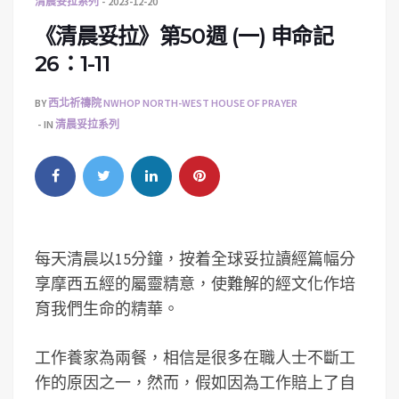
清晨妥拉系列
2023-12-20
《清晨妥拉》第50週 (一) 申命記
26：1-11
BY
西北祈禱院 NWHOP NORTH-WEST HOUSE OF PRAYER
IN
清晨妥拉系列
每天清晨以15分鐘，按着全球妥拉讀經篇幅分
享摩西五經的屬靈精意，使難解的經文化作培
育我們生命的精華。
工作養家為兩餐，相信是很多在職人士不斷工
作的原因之一，然而，假如因為工作賠上了自