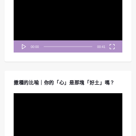
訊
播
放
器
00:00
00:41
撒種的比喻｜你的「心」是那塊「好土」嗎？
視
訊
播
放
器