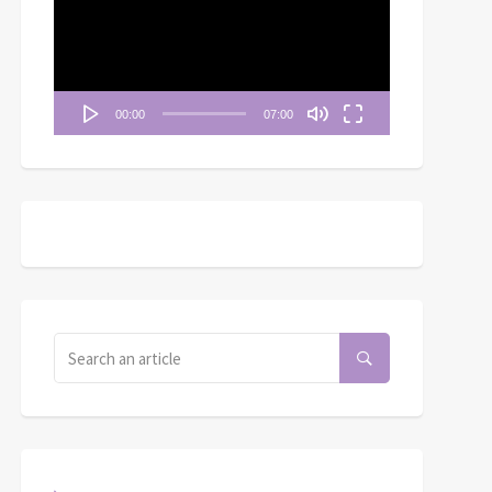
播
| 利未記 2：1-3
篇》「家譜與父子重聚」
放
器
00:00
07:00