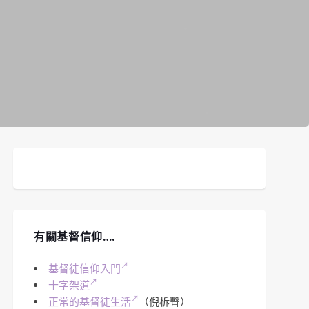
有關基督信仰….
基督徒信仰入門
十字架道
正常的基督徒生活
（倪柝聲）