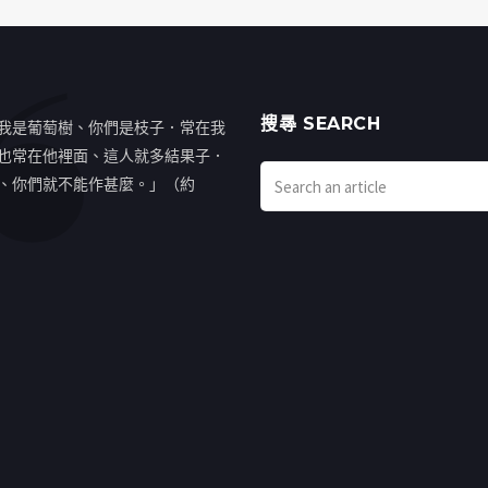
搜㝷 SEARCH
我是葡萄樹、你們是枝子．常在我
也常在他裡面、這人就多結果子．
、你們就不能作甚麼。」（約