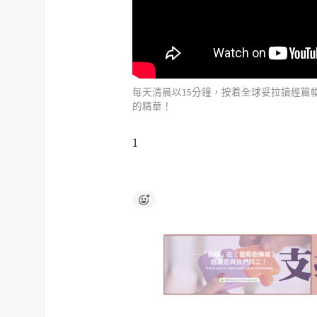
每天清晨以15分鐘，按着全球妥拉讀經篇
的精華！
1