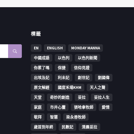
標籤
EN
ENGLISH
MONDAY MANNA
中國成語
以色列
以色列新聞
你累了嗎
保捷
信仰見證
出埃及記
利未記
創世記
劉國偉
原文解經
國度禾場KHM
天人之聲
天堂
奇妙的創造
妥拉
妥拉人生
家庭
市井心靈
張哈拿牧師
愛情
敬拜
智慧
梁永善牧師
歳首到年終
民數記
清晨妥拉