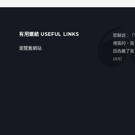
有用連結 USEFUL LINKS
耶穌說：「
裡面的、我
瀏覽舊網站
因為離了我
15:5）