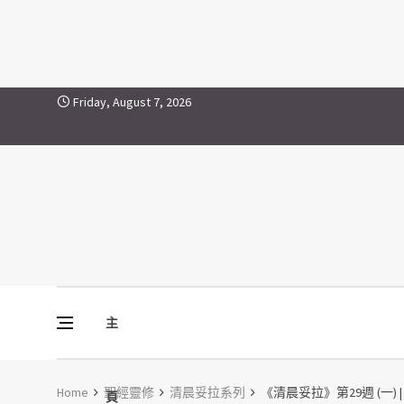
Skip to content
Friday, August 7, 2026
主
Vine Media
葡萄樹傳媒
Home
聖經靈修
清晨妥拉系列
《清晨妥拉》第29週 (一) | 
頁