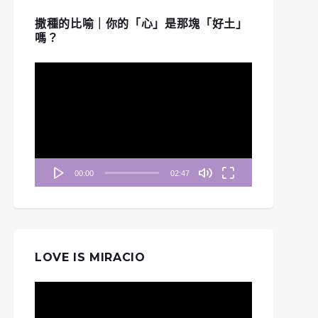
撒種的比喻｜你的「心」是那塊「好土」
嗎？
視
訊
播
放
器
00:00
02:47
LOVE IS MIRACIO
視
《清晨妥拉》第11週 (五) |
訊
晨妥拉》第24週 (三)
創世記 46：8-34 《挨近