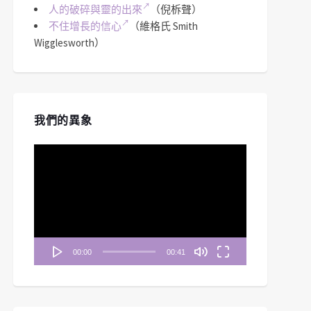
人的破碎與靈的出來
（倪柝聲）
不住增長的信心
（維格氏 Smith
Wigglesworth）
我們的異象
視
訊
播
放
器
00:00
00:41