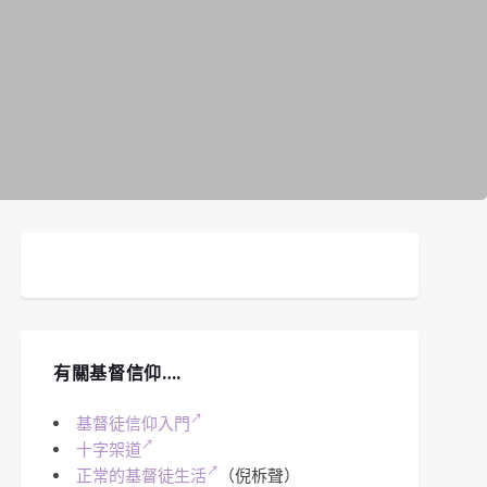
有關基督信仰….
基督徒信仰入門
十字架道
正常的基督徒生活
（倪柝聲）