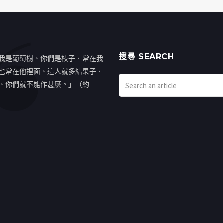
搜㝷 SEARCH
我是葡萄樹、你們是枝子．常在我
也常在他裡面、這人就多結果子．
、你們就不能作甚麼。」（約