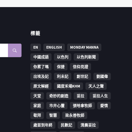
標籤
EN
ENGLISH
MONDAY MANNA
中國成語
以色列
以色列新聞
你累了嗎
保捷
信仰見證
出埃及記
利未記
創世記
劉國偉
原文解經
國度禾場KHM
天人之聲
天堂
奇妙的創造
妥拉
妥拉人生
家庭
市井心靈
張哈拿牧師
愛情
敬拜
智慧
梁永善牧師
歳首到年終
民數記
清晨妥拉