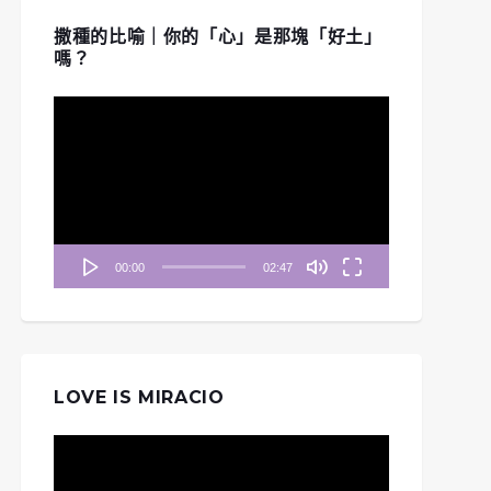
撒種的比喻｜你的「心」是那塊「好土」
嗎？
視
訊
播
放
器
00:00
02:47
LOVE IS MIRACIO
視
清晨妥拉》第16週 (六)
《清晨妥拉》第39週 (六)
訊
| 出埃及記16: 11-12
| 民數記 21：4-9