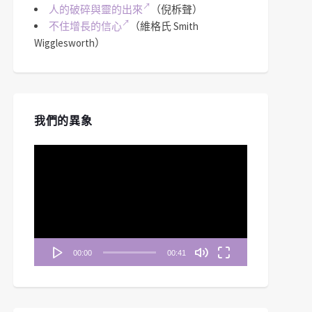
人的破碎與靈的出來
（倪柝聲）
不住增長的信心
（維格氏 Smith
Wigglesworth）
我們的異象
視
訊
播
放
器
00:00
00:41