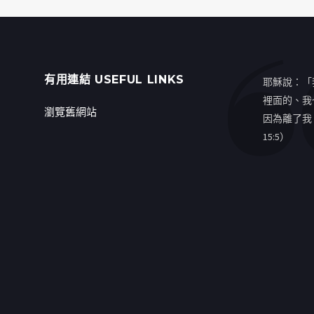
有用連結 USEFUL LINKS
耶穌說：「
裡面的、我
瀏覽舊網站
因為離了我
15:5）