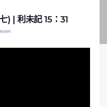
 | 利未記 15：31
妥拉系列