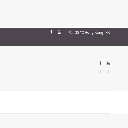
35 °C
Hong Kong, HK