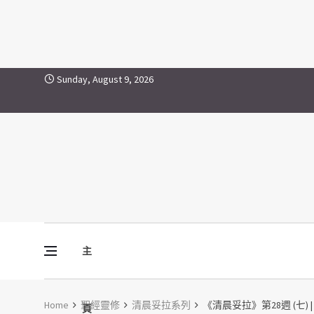
Skip to content
Sunday, August 9, 2026
主
Vine Media
葡萄樹傳媒
Home
聖經靈修
清晨妥拉系列
《清晨妥拉》第28週 (七) |
頁