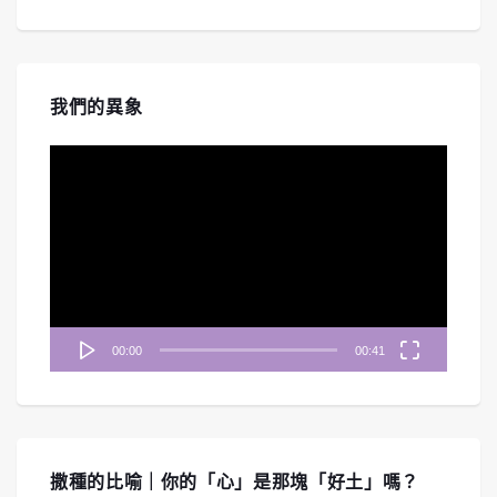
我們的異象
視
訊
播
放
器
00:00
00:41
撒種的比喻｜你的「心」是那塊「好土」嗎？