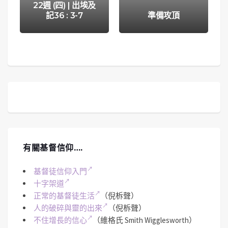
22週 (四) | 出埃及
記36 : 3-7
準備攻頂
有關基督信仰….
基督徒信仰入門
十字架道
正常的基督徒生活
（倪柝聲）
人的破碎與靈的出來
（倪柝聲）
不住增長的信心
（維格氏 Smith Wigglesworth）