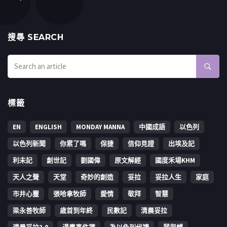
搜㝷 SEARCH
標籤
EN
ENGLISH
MONDAY MANNA
中國成語
以色列
以色列新聞
你累了嗎
保捷
信仰見證
出埃及記
利未記
創世記
劉國偉
原文解經
國度禾場KHM
天人之聲
天堂
奇妙的創造
妥拉
妥拉人生
家庭
市井心靈
張哈拿牧師
愛情
敬拜
智慧
梁永善牧師
歳首到年終
民數記
清晨妥拉