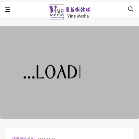
Skip to content
Vine Media
葡萄樹傳媒