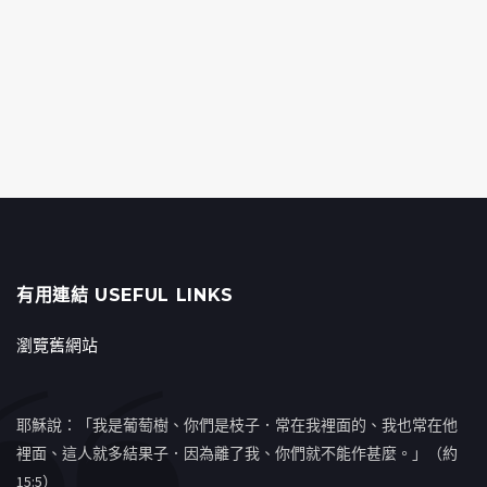
有用連結 USEFUL LINKS
瀏覽舊網站
耶穌說：「我是葡萄樹、你們是枝子．常在我裡面的、我也常在他
裡面、這人就多結果子．因為離了我、你們就不能作甚麼。」（約
15:5）