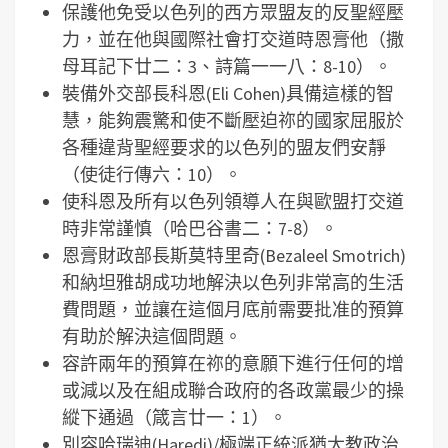
保護他免受以色列的西方眾盟友的反聖經壓
力，並在他與國際社會打交道時恩膏他（撒
母耳記下廿二：3、詩篇一一八：8-10）。
裝備外交部長科恩(Eli Cohen)具備這樣的智
慧，能夠震驚和使不斷壓迫祢的國家屈服於
各種違背聖經要求的以色列的盟友們安靜
（使徒行傳六：10）。
使科恩及所有以色列領導人在與歐盟打交道
時非常謹慎（哈巴谷書二：7-8）。
恩膏財政部長斯莫特里奇(Bezaleel Smotrich)
和納坦雅胡成功地解決以色列非常高的生活
費問題，並讓在這個月底前需要批准的預算
有助於解決這個問題。
容許兩年的預算在祢的意願下進行任何的增
或減以及在組成聯合政府的各政黨最少的操
縱下通過（箴言廿一：1）。
別容哈瑞迪(Haredi)/極端正統派猶太教政治