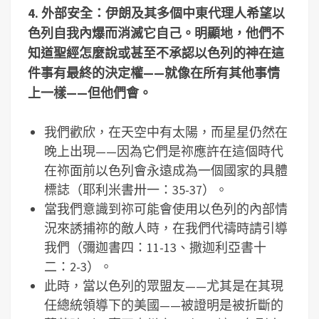
4.
外部安全：伊朗及其多個中東代理人希望以
色列自我內爆而消滅它自己。明顯地，他們不
知道聖經怎麼說或甚至不承認以色列的神在這
件事有最終的決定權——就像在所有其他事情
上一樣——但他們會。
我們歡欣，在天空中有太陽，而星星仍然在
晚上出現——因為它們是祢應許在這個時代
在祢面前以色列會永遠成為一個國家的具體
標誌（耶利米書卅一：35-37）。
當我們意識到祢可能會使用以色列的內部情
況來誘捕祢的敵人時，在我們代禱時請引導
我們（彌迦書四：11-13、撒迦利亞書十
二：2-3）。
此時，當以色列的眾盟友——尤其是在其現
任總統領導下的美國——被證明是被折斷的