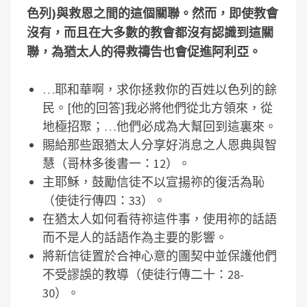
色列
)
與救恩之間的這個關聯。然而，即使教會
沒有，而且在大多數的教會都沒有認識到這關
聯，為猶太人的得救禱告也會促進阿利亞。
…耶和華啊，求你拯救你的百姓以色列的餘
民。[他的回答]我必將他們從北方領來，從
地極招聚；…他們必成為大幫回到這裏來。
賜給那些跟猶太人分享好消息之人恩典與智
慧（哥林多後書一：12）。
主耶穌，鼓勵信徒不以宣揚祢的復活為恥
（使徒行傳四：33）。
在猶太人如何看待祢這件事，使用祢的話語
而不是人的話語作為主要的影響。
將新信徒置於合神心意的團契中並保護他們
不受謬誤的教導（使徒行傳二十：28-
30）。