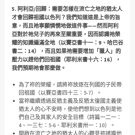
5.
阿利亞
/
回歸：需要怎樣在流亡之地的猶太人
才會回歸祖國以色列？我們知道這是上帝的旨
意，而且祂寧願憐憫地做這件事——然而阿利
亞對於祂兒子的再來至關重要，因而認識祂榮
耀的知識遍滿全地（以賽亞書十一：
9
、哈巴谷
書二：
14
），而且如果祂需要增加「獵人」的
壓力以趕他們回祖國（耶利米書十六：
16
），
我們預期祂會那麼做。
為了祢的榮耀，請將祢放逐在列國的子民帶
回祖國（以賽亞書四十三：5-7）。
當祢繼續透過反猶主義及反猶太復國主義使
猶太人的心不安時，使他們想到以色列是他
們自己及其家人的安全目標（詩篇一二一：
4、一三七：5-6、耶利米書卅一：10）。
開啟在流亡之地的猶太人的心聽見祢誘導他