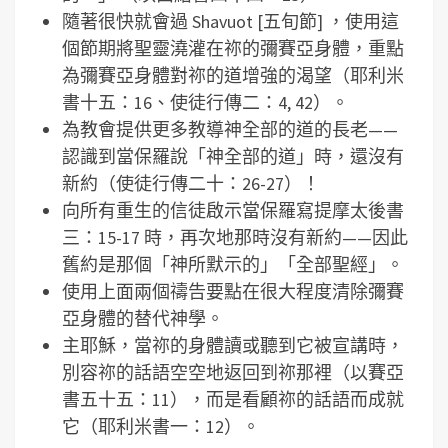
隨著很快就會過 Shavuot [五旬節] ，使用這
個節期將聖靈澆灌在祢的彌賽亞身體，重點
為彌賽亞身體對祢的道增強的渴望（耶利米
書十五：16、使徒行傳二：4, 42）。
為教會提供更多教導神全部的道的長老——
認識到當保羅說「神全部的道」時，還沒有
新約（使徒行傳二十：26-27）！
向所有重生的信徒啟示當保羅寫提摩太後書
三：15-17 時，再次地那時沒有新約——因此
舊約是那個「神所默示的」「全部聖經」。
使用上面兩個禱告要點在很大程度清除彌賽
亞身體的替代神學。
主耶穌，當祢的身體讀或聽到它被宣講時，
別容祢的話語空空地返回到祢那裡（以賽亞
書五十五：11），而是看顧祢的話語而成就
它（耶利米書一：12）。