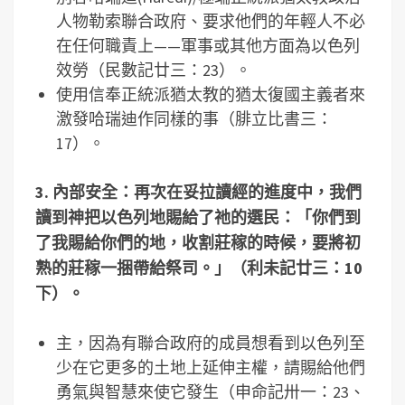
人物勒索聯合政府、要求他們的年輕人不必
在任何職責上——軍事或其他方面為以色列
效勞（民數記廿三：23）。
使用信奉正統派猶太教的猶太復國主義者來
激發哈瑞迪作同樣的事（腓立比書三：
17）。
3.
內部安全：再次在妥拉讀經的進度中，我們
讀到神把以色列地賜給了祂的選民：「你們到
了我賜給你們的地，收割莊稼的時候，要將初
熟的莊稼一捆帶給祭司。」（利未記廿三：
10
下）。
主，因為有聯合政府的成員想看到以色列至
少在它更多的土地上延伸主權，請賜給他們
勇氣與智慧來使它發生（申命記卅一：23、