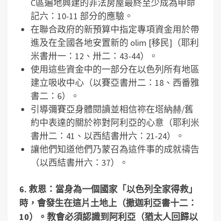
C區遍地興建的非法房屋最終至少成為申命
記六：10-11 部分的應驗。
在聯合政府的新預算中指定專項資金用於帶
進及在全國各地安置新的 olim [移民]（耶利
米書卅一：12、卅二：43-44）。
使用這些資金中的一部分在以色列所有地區
建立吸收中心（以賽亞書卅二：18、西番雅
書二：6）。
引導彌賽亞身體閱讀並相信祢在塔納赫/舊
約中表達的關於祢對阿利亞的心意（耶利米
書卅二：41、以西結書卅六：21-24）。
讓他們知道他們乃蒙召為這件事的成就禱告
（以西結書卅六：37）。
6.
救恩：當身為一個國家「以色列全家得救」
時，會發生在這片土地上（撒迦利亞書十二：
10
）。教會必須認識到阿利亞（猶太人回歸以