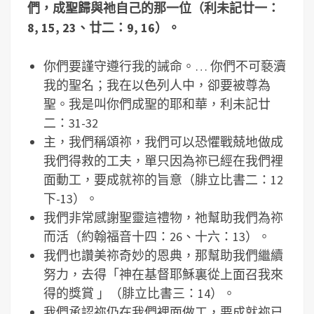
們，成聖歸與祂自己的那一位（利未記廿一：
8, 15, 23
、廿二：
9, 16
）。
你們要謹守遵行我的誡命。… 你們不可褻瀆
我的聖名；我在以色列人中，卻要被尊為
聖。我是叫你們成聖的耶和華，利未記廿
二：31-32
主，我們稱頌祢，我們可以恐懼戰兢地做成
我們得救的工夫，單只因為祢已經在我們裡
面動工，要成就祢的旨意（腓立比書二：12
下-13）。
我們非常感謝聖靈這禮物，祂幫助我們為祢
而活（約翰福音十四：26、十六：13）。
我們也讚美祢奇妙的恩典，那幫助我們繼續
努力，去得「神在基督耶穌裏從上面召我來
得的獎賞 」（腓立比書三：14）。
我們承認祢仍在我們裡面做工，要成就祢已