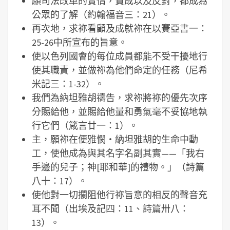
願司法改革的實情，贊成以及反對，都成為
公眾的了解（約翰福音三：21）。
再次地，求祢看顧及成就祢在以賽亞書一：
25-26中所宣布的旨意。
使以色列國會的每位成員都能不受干擾地行
使其職責，並做祢為他們命定的任務（尼希
米記三：1-32）。
我們為納坦雅胡禱告，求祢將祢的優先次序
分賜給他，並賜給他量和勇氣毫不妥協地執
行它們（箴言廿一：1）。
主，願祢在便雅憫‧納坦雅胡的生命中動
工，使他成為與其名字名副其實——「我右
手邊的兒子；神[耶和華]的禮物。」（詩篇
八十：17）。
使他對一切攔阻他行祢旨意的相反的聲音充
耳不聞（出埃及記四：11、詩篇卅八：
13）。