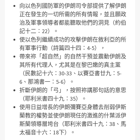
向以色列國防軍的伊朗司令部提供了解伊朗
正在發生的一切所需的所有情報，並且願政
治及軍事領導者都能聽取他們的洞見（約伯
記十二：22）。
使以色列繼續成功的攻擊伊朗在敘利亞的所
有軍事行動（詩篇四十四：4-5），
帶來祢「超自然」的自然干預並震動伊朗及
其所有代理人，尤其是在黎巴嫩的真主黨
（民數記十六：30-33、以賽亞書廿九：5-
6、那鴻書一：5-6）。
折斷伊朗的「弓」，按照祢講那句話的意思
（耶利米書四十九：35）。
使用日益增長的伊朗彌賽亞身體去削弱伊斯
蘭教的權勢並使伊朗現任的激進的什葉派伊
斯蘭領導層垮台（耶利米書四十九：38、馬
太福音十六：18下）。