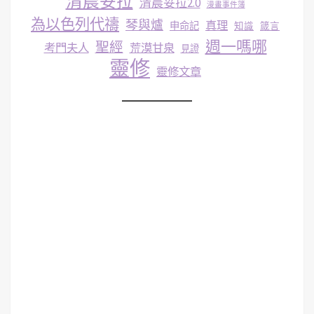
清晨妥拉
清晨妥拉2.0
漫畫事件簿
為以色列代禱
琴與爐
真理
申命記
知識
箴言
週一嗎哪
聖經
考門夫人
荒漠甘泉
見證
靈修
靈修文章