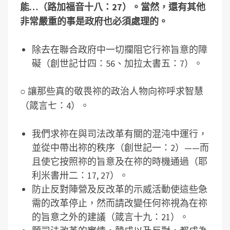
能…（路加福音十八：
27
）。當然，還有其他
非常嚴重的事是政府也必須處理的。
除去在聯合政府中一切攔阻它行祢旨意的障
礙（創世記廿四：56、加拉太書五：7）。
○ 讓那些真的敬畏祢的政治人物向祢呼求智慧
（箴言七：4）。
我們求祢在與司法改革有關的混沌中運行，
並從中帶出祢的秩序（創世記一：2）——而
且使它按照祢的旨意及在祢的時機通過（耶
利米書卅二：17, 27）。
防止反對陣營及反改革的示威活動使這些急
需的改革停止，然而請改變任何祢視為在祢
的旨意之外的建議（箴言十九：21）。