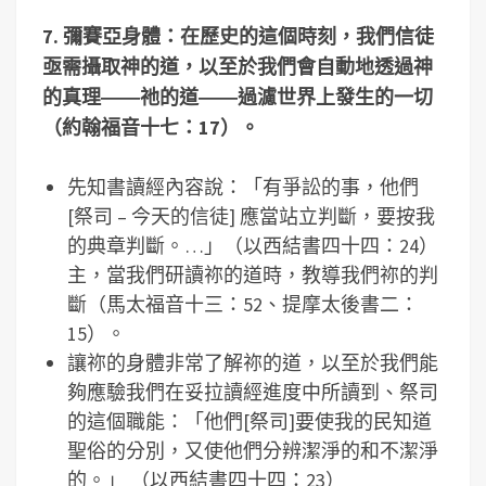
7.
彌賽亞身體：在歷史的這個時刻，我們信徒
亟需攝取神的道，以至於我們會自動地透過神
的真理――祂的道――過濾世界上發生的一切
（約翰福音十七：
17
）。
先知書讀經內容說：「有爭訟的事，他們
[祭司 – 今天的信徒] 應當站立判斷，要按我
的典章判斷。…」（以西結書四十四：24）
主，當我們研讀祢的道時，教導我們祢的判
斷（馬太福音十三：52、提摩太後書二：
15）。
讓祢的身體非常了解祢的道，以至於我們能
夠應驗我們在妥拉讀經進度中所讀到、祭司
的這個職能：「他們[祭司]要使我的民知道
聖俗的分別，又使他們分辨潔淨的和不潔淨
的。」 （以西結書四十四：23）