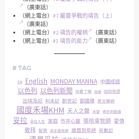
（廣東話）
（網上電台）
#7 屬靈爭戰的禱告（上）
（廣東話）
（網上電台）
#2 禱告的權柄
（廣東話）
（網上電台）
#1 禱告的能力
（廣東話）
# TAG
English
MONDAY MANNA
中國成語
EN
以色列
以色列新聞
你累了嗎
信仰見證
保捷
出埃及記
創世記
劉國偉
利未記
原文解經
國度禾場KHM
天人之聲
天堂
奇妙的創造
妥拉
張哈拿牧師
家庭
市井心靈
愛情
妥拉人生
敬拜
歳首到年終
民數記
智慧
梁永善牧師