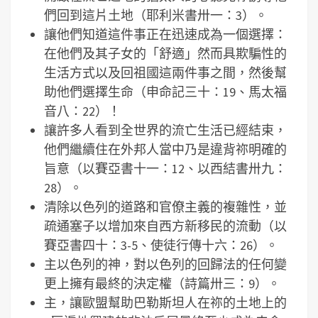
們回到這片土地（耶利米書卅一：3）。
讓他們知道這件事正在迅速成為一個選擇：
在他們及其子女的「舒適」然而具欺騙性的
生活方式以及回祖國這兩件事之間，然後幫
助他們選擇生命（申命記三十：19、馬太福
音八：22）！
讓許多人看到全世界的流亡生活已經結束，
他們繼續住在外邦人當中乃是違背祢明確的
旨意（以賽亞書十一：12、以西結書卅九：
28）。
清除以色列的道路和官僚主義的複雜性，並
疏通塞子以增加來自西方新移民的流動（以
賽亞書四十：3-5、使徒行傳十六：26）。
主以色列的神，對以色列的回歸法的任何變
更上擁有最終的決定權（詩篇卅三：9）。
主，讓歐盟幫助巴勒斯坦人在祢的土地上的