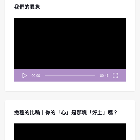
我們的異象
視
訊
播
放
器
00:00
00:41
撒種的比喻｜你的「心」是那塊「好土」嗎？
視
訊