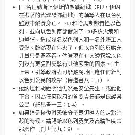
[一名巴勒斯坦伊斯蘭聖戰組織（PIJ，伊朗
在迦薩的代理恐怖組織）的領導人在以色列
監獄中絕食身亡。 PIJ 和哈馬斯都責怪以色
列，並向以色列南部發射了100多枚火箭和
迫擊彈，造成幾名以色列人和一名外籍工人
受傷。雖然現在停火了，但以色列的反應充
其量只是溫吞吞，儘管現在有人透露說以色
列沒有更猛烈反擊有其他嚴重的因素。] 主
上帝，引導政府盡可能嚴厲地回應任何針對
以色列公民的攻擊（傳道書八：11）。
讓納坦雅胡證明他仍然是安全先生，或讓他
下台，因為任何政府的首要責任都是保護其
公民（羅馬書十三：1-4）。
如果這是恢復對恐怖分子眾領導人的定點暗
殺的時候，請賜給以色列勇氣及高精準度去
那麼作（創世記九：6）。