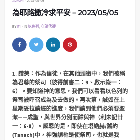
以色列
2023-05-06
為耶路撒冷求平安 – 2023/05/05
BY
IFI
IN
以色列
,
守望代禱
1.
讚美：作為信徒，在其他頭銜中，我們被稱
為君尊的祭司（彼得前書二：
9
、啟示錄一：
6
）。要知道神的意思，我們可以看看以色列的
祭司被呼召成為及去做的。再次第，誠如在上
星期妥拉讀經的進度，我們讀到他們必須要聖
潔——成聖，與世界分別而歸與神（利未記廿
一：
6-8
）。感恩的是，即使在塔納赫
/
舊約
(Tanach)
中，神強調祂是使祭司，也就是我