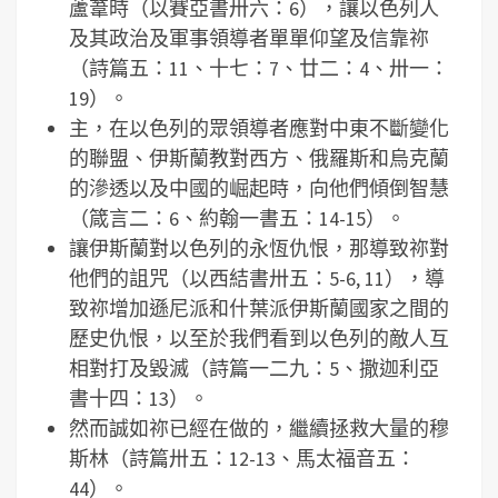
蘆葦時（以賽亞書卅六：6），讓以色列人
及其政治及軍事領導者單單仰望及信靠祢
（詩篇五：11、十七：7、廿二：4、卅一：
19）。
主，在以色列的眾領導者應對中東不斷變化
的聯盟、伊斯蘭教對西方、俄羅斯和烏克蘭
的滲透以及中國的崛起時，向他們傾倒智慧
（箴言二：6、約翰一書五：14-15）。
讓伊斯蘭對以色列的永恆仇恨，那導致祢對
他們的詛咒（以西結書卅五：5-6, 11），導
致祢增加遜尼派和什葉派伊斯蘭國家之間的
歷史仇恨，以至於我們看到以色列的敵人互
相對打及毀滅（詩篇一二九：5、撒迦利亞
書十四：13）。
然而誠如祢已經在做的，繼續拯救大量的穆
斯林（詩篇卅五：12-13、馬太福音五：
44）。