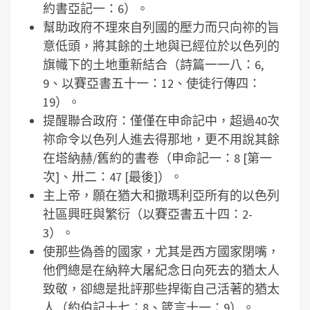
約書亞記一：6）。
幫助政府不理來自列國的壓力而只向祢的旨
意低頭，將其餘的土地與已經位於以色列的
旗幟下的土地重新結合（詩篇一一八：6,
9、以賽亞書五十一：12、使徒行傳四：
19）。
提醒聯合政府：僅僅在申命記中，超過40次
祢命令以色列人進去得那地，更不用說其餘
在塔納赫/舊約的書卷（申命記一：8 [第一
次]、卅二：47 [最後]）。
主上帝，願在猶大和撒瑪利亞所有的以色列
社區興旺與繁衍（以賽亞書五十四：2-
3）。
使那些偽善的國家，尤其是西方國家閉嘴，
他們總是在納粹大屠紀念日向死去的猶太人
致敬，卻總是批評那些捍衛自己活著的猶太
人（約伯記十七：8、箴言十一：9）。