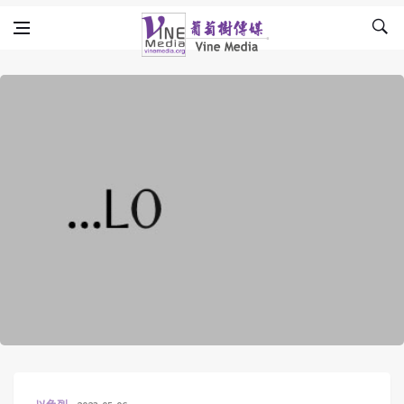
Skip to content
Vine Media
葡萄樹傳媒