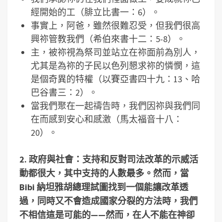
經開始的工（腓立比書一：6）。
事實上，阿爸，雖然很難忍受，但我們很高
興祢管教我們（希伯來書十二：5-8）。
主，被祢視為祭司並站立在祢面前為別人，
尤其是為祢的子民以色列懇求祢的憐憫，這
是個奇異的特權（以賽亞書四十九：13、哈
巴谷書三：2）。
當我們聚在一起禱告時，我們因祢與我們同
在而感到安心和感激（馬太福音十八：
20）。
2.
政府與社會：支持和反對司法改革的示威活
動都很大，其中支持的人數最多。然而，當
Bibi
納坦雅胡總理試圖找到一個能讓改革透
過，同時又不會造成國家分裂的方法時，我們
不相信這是可能的——然而，在人不能在神卻