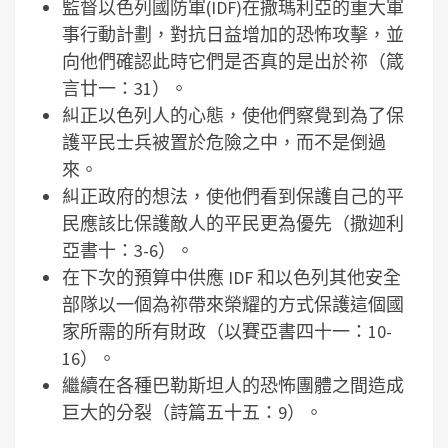
監督以色列國防軍(IDF)在撒瑪利亞的重大軍
事行動計劃，對抗日益增加的恐怖攻擊，並
向他們確認此時它們是否真的是出於祢（箴
言廿一：31）。
糾正以色列人的心態，使他們察覺到為了保
護平民士兵被置於危險之中，而不是倒過
來。
糾正政府的想法，使他們看到保護自己的平
民應該比保護敵人的平民更為優先（撒迦利
亞書十：3-6）。
在下次的預算中供應 IDF 和以色列其他安全
部隊以一個為祢帶來榮耀的方式保護這個國
家所需的所有財政（以賽亞書四十一：10-
16）。
繼續在各種巴勒斯坦人的恐怖團體之間造成
巨大的分裂（詩篇五十五：9）。