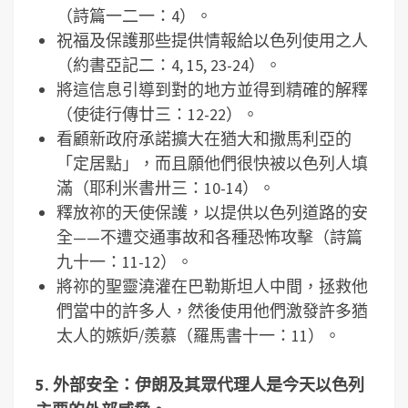
（詩篇一二一：4）。
祝福及保護那些提供情報給以色列使用之人
（約書亞記二：4, 15, 23-24）。
將這信息引導到對的地方並得到精確的解釋
（使徒行傳廿三：12-22）。
看顧新政府承諾擴大在猶大和撒馬利亞的
「定居點」，而且願他們很快被以色列人填
滿（耶利米書卅三：10-14）。
釋放祢的天使保護，以提供以色列道路的安
全——不遭交通事故和各種恐怖攻擊（詩篇
九十一：11-12）。
將祢的聖靈澆灌在巴勒斯坦人中間，拯救他
們當中的許多人，然後使用他們激發許多猶
太人的嫉妒/羨慕（羅馬書十一：11）。
5.
外部安全：伊朗及其眾代理人是今天以色列