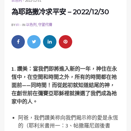
以色列
2022-12-31
為耶路撒冷求平安 – 2022/12/30
BY
IFI
IN
以色列
,
守望代禱
1.
讚美：當我們即將進入新的一年，神住在永
恆中，在空間和時間之外，所有的時間都在祂
面前——同時間！而從起初就知道結尾的神，
在創世前在彌賽亞耶穌裡就揀選了我們成為祂
家中的人。
阿爸，我們讚美祢向我們揭示祢的愛是永恆
的（耶利米書卅一：3、帖撒羅尼迦後書