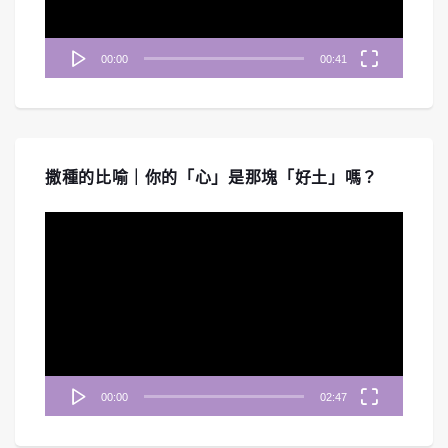
00:00
00:41
撒種的比喻｜你的「心」是那塊「好土」嗎？
視
訊
播
放
器
00:00
02:47