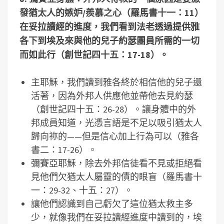
發猶太人的嫉妒
/
羨慕之心（羅馬書十一：
11
）
在妥拉讀經的進度，我們看到法老透過提供雅
各下到埃及來與他的兒子約瑟團員所需的一切
而如此行（創世記四十五：
17-18
）。
主耶穌，我們讀到雅各終於相信他的兒子還
活著，因為外邦人供應他並帶他去見約瑟
（創世記四十五：26-28）。讓身體中的外
邦成員知道，光憑言語是不足以吸引猶太人
歸向祢的——但是信心加上行為可以（雅各
書二：17-26）。
彌賽亞耶穌，除去外邦信徒看不見或拒絕看
見他們欠猶太人屬靈的債的眼盲（羅馬書十
一：29-32、十五：27）。
讓他們認識到自己虧欠了這位猶太救主多
少，就像我們在妥拉讀經進度中讀到的，埃