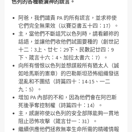
色列的各種褻瀆神的謊言。
阿爸，我們譴責 PA 的所有謊言，並求祢使
它們完全無果效（以賽亞書五十四：17）。
主，當他們不斷詛咒以色列時，請看顧祢的
話語，並讓他們收他們試圖要種的（創世記
十二：3上、廿七：29下、民數記廿四：9
下、箴言十六：4、加拉太書六：7）。
向所有憎恨以色列並想謀殺所有猶太人（誠
如哈馬斯的憲章）的巴勒斯坦恐怖組織發送
混亂和不團結（詩篇四十：14-15、一二
九：5）。
增加 PA 內部的不和，因為他們會在阿巴斯
死後爭奪控制權（詩篇四十：14）。
主，感謝祢使以色列的安全部隊能夠一貫地
阻止恐怖攻擊（箴言廿一：31）。
繼續供應他們拯救無辜生命所需的精確情報