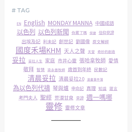
# TAG
English
MONDAY MANNA
中國成語
EN
以色列
以色列新聞
你累了嗎
信仰見證
保捷
出埃及記
創世記
劉國偉
利未記
原文解經
國度禾場KHM
天人之聲
天堂
奇妙的創造
妥拉
張哈拿牧師
家庭
市井心靈
愛情
妥拉人生
敬拜
歳首到年終
民數記
智慧
梁永善牧師
清晨妥拉
清晨妥拉2.0
漫畫事件簿
為以色列代禱
琴與爐
真理
申命記
知識
箴言
週一嗎哪
聖經
考門夫人
荒漠甘泉
見證
靈修
靈修文章