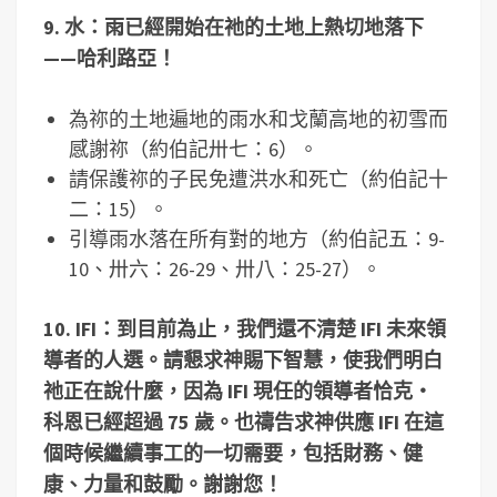
9.
水：雨已經開始在祂的土地上熱切地落下
——哈利路亞！
為祢的土地遍地的雨水和戈蘭高地的初雪而
感謝祢（約伯記卅七：6）。
請保護祢的子民免遭洪水和死亡（約伯記十
二：15）。
引導雨水落在所有對的地方（約伯記五：9-
10、卅六：26-29、卅八：25-27）。
10. IFI
：到目前為止，我們還不清楚
IFI
未來領
導者的人選。請懇求神賜下智慧，使我們明白
祂正在說什麼，因為
IFI
現任的領導者恰克
‧
科恩已經超過
75
歲。也禱告求神供應
IFI
在這
個時候繼續事工的一切需要，包括財務、健
康、力量和鼓勵。謝謝您！