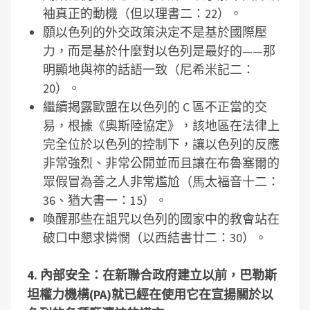
袖真正的動機（但以理書二：22）。
願以色列的外交政策決定不是基於國際壓
力，而是基於什麼對以色列是最好的——那
明顯地與祢的話語一致（尼希米記二：
20）。
繼續揭露歐盟在以色列的 C 區不正當的交
易，根據《奧斯陸協定》，該地區在法律上
完全位於以色列的控制下，讓以色列的反應
非常強烈、非常公開並而且讓在布魯塞爾的
眾假冒為善之人非常尷尬（馬太福音十二：
36、猶大書一：15）。
喚醒那些在詛咒以色列的國家中的教會站在
破口中懇求憐憫（以西結書廿二：30）。
4.
內部安全：在新聯合政府建立以前，巴勒斯
坦權力機構
(PA)
就已經在使用它在宣揚關於以