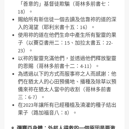
「善意的」基督徒欺騙（哥林多前書七：
18）。
賜給所有新信徒一個去讀及信靠祢的道的深
入的渴望（耶利米書十五：16）。
使用祢的道在他們生命中產生所有聖靈的果
子（以賽亞書卅二：15、加拉太書五：22-
23）。
以祢的聖靈充滿他們，並透過他們釋放聖靈
的恩賜（哥林多前書十二：4-11）。
為透過以下的方式而服事祢之人而感謝：他
們在猶太人的心田預備地、播種及除草以預
備來祢在猶太人當中的收割（哥林多前書
三：6-7）。
在2023年讓所有已經種植及澆灌的種子結出
果子（路加福音八：8）。
8.
彌賽亞身體：外邦人得救的一個原因是要激