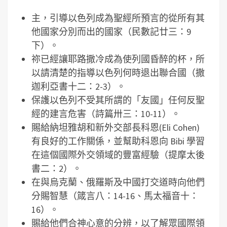
主，引導以色列成為聖經所預言的從所有其
他國家分別而出的國家（民數記廿三：9
下）。
祢已經讓耶路撒冷成為使列國昏醉的杯，所
以請清楚的指導以色列何時退出聯合國（撒
迦利亞書十二：2-3）。
保護以色列不受其所謂的「友國」任何反聖
經的建言危害（詩篇卅三：10-11）。
賜給納坦雅胡和新外交部長科恩(Eli Cohen)
有良好的工作關係，並幫助科恩向 Bibi 學習
在這個國際外交領域的豐富經驗（提摩太後
書二：2）。
在與烏克蘭、俄羅斯及中國打交道時向他們
分賜智慧（箴言八：14-16、馬太福音十：
16）。
賜給他們合神心意的分辨，以了解眾國際領