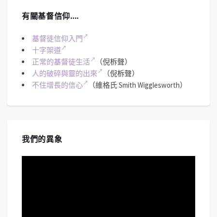
有關基督信仰….
基督徒信仰入門
十字架道
正常的基督徒生活
（倪柝聲）
人的破碎與靈的出來
（倪柝聲）
不住增長的信心
（維格氏 Smith Wigglesworth）
我們的異象
視
訊
播
放
器