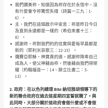
我們讚美祢，知道因為祢存在於永恆中，沒
有什麼會令祢驚慌失措（詩篇一三九：1-
6）。
主，我們在這個啟示中安息：祢是昨日今日
及直到永遠都是一樣的（希伯來書十三：
8）。
感謝祢，祢對我們約的信實與愛每早晨都是
新的（耶利米哀歌三：22-23）。
彌賽亞耶穌，神寶貴的道，感謝祢降卑自己
成為人，使父神藉由祢，然後藉由我們得榮
耀（約翰福音一：14、腓立比書二：5-
13）。
2.
政府：在以色列總理
Bibi
納坦雅胡領導下的
新的聯合政府在過去這星期四宣誓就職了。與
此同時，大部分關於這政府會做什麼或不會做