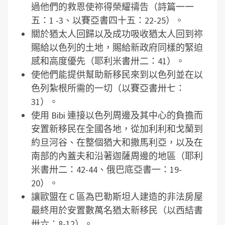
過他們的救恩使祢得榮耀禱告（詩篇一一
五：1 -3、以賽亞書四十五：22-25）。
關於猶太人回歸以及成功吸收猶太人回到祢
賜給以色列的土地，賜給新政府同樣的緊迫
感和高度優先（耶利米書卅二：41）。
使他們能提供幫助新移民來到以色列並在以
色列紮根所需的一切（以賽亞書卅七：
31）。
使用 Bibi 連接以色列周邊及其中心的負擔而
安置新移民在全國各地，從加利利和戈蘭到
約旦河谷、在整個猶大和撒馬利亞，以及在
南部的內蓋夫和沿著迦薩周邊的地區（耶利
米書卅二：42-44、俄巴底亞書一：19-
20）。
讓歐盟在 C 區為巴勒斯坦人建造的非法房屋
最終用於安置數萬名猶太新移民（以西結書
卅六：8-12）。