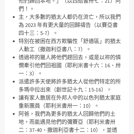
他們歸回本地。」（以西結書卅七：21）阿
們！。
主，大多數的猶太人都仍在流亡，所以我們
為 2023 年有更大量的回歸禱告（以賽亞書
四十三：5-7）。
特別在被困在西方欺騙性「舒適區」的猶太
人動工（撒迦利亞書八：7）。
透過祢的獵人將他們趕回去，或是以祢的憐
憫牽引他們回祖國（耶利米書十六：16、卅
一：3）。
派遣許多天使將許多猶太人從他們特定的所
多瑪中拉出來（創世記十九：15-16）。
讓有家人散居在外邦人中的以色列猶太家庭
重新團員（耶利米書卅一：10）。
阿爸，我們為更多的猶太人回歸他們的土
地，而能遇見他們的彌賽亞（耶利米書卅
二：37-40、撒迦利亞書十二：10），並透