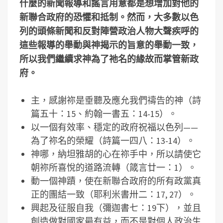
什麼的新聞報導和謠言用意都是想增加對他的
新聯合政府的恐懼和抵制。然而，大多數以色
列的頭條新聞和反對陣營政治人物大聲疾呼的
這些報導的舉動與神揭示的旨意的舉動一致，
所以我們繼續求神為了祂名的緣故而掌管新政
府。
主，感謝祢是垂聽及應允我們禱告的神（詩
篇五十：15、約翰一書五：14-15）。
以一個有效率、穩定的政府祝福以色列——
為了祢名的榮耀（詩篇一四八：13-14）。
神哪，納坦雅胡的心在祢手中，所以請使它
朝祢所喜悅的道路流轉（箴言廿一：1）。
動一個神蹟，使在新聯合政府的所有政黨真
正的團結一致（耶利米書卅二：17, 27）。
興起及征服自我（彌迦書七：19下），並且
創造做對國家最有益，而不是對個人政治生