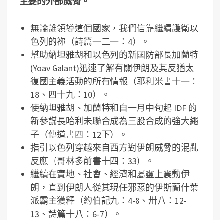
主要的外部威脅。
無論誰領導這個國家，我們信靠繼續護衛以
色列的祢（詩篇一二一：4）。
幫助納坦雅胡和以色列的新國防部長加蘭特
(Yoav Galant)迅速了解有關伊朗及其反猶太
復國主義活動的所有情報（耶利米書十一：
18、四十九：10）。
使納坦雅胡、加蘭特和自一月中旬起 IDF 的
新參謀長哈利未聯合成為三股合成的強大繩
子（傳道書四：12下）。
指引以色列穿越來自西方對伊朗威脅的混亂
反應（哥林多前書十四：33）。
繼續在實地、社會、經濟和屬靈上震動伊
朗，直到伊朗人從其現任邪惡的伊斯蘭什葉
派霸主獲釋（約伯記九：4-8、卅八：12-
13、詩篇十八：6-7）。