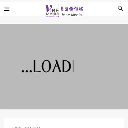
Skip to content
Vine Media
葡萄樹傳媒