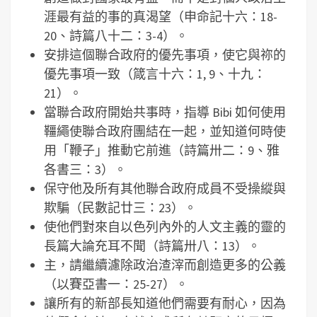
涯最有益的事的真渴望（申命記十六：18-
20、詩篇八十二：3-4）。
安排這個聯合政府的優先事項，使它與祢的
優先事項一致（箴言十六：1, 9、十九：
21）。
當聯合政府開始共事時，指導 Bibi 如何使用
韁繩使聯合政府團結在一起，並知道何時使
用「鞭子」推動它前進（詩篇卅二：9、雅
各書三：3）。
保守他及所有其他聯合政府成員不受操縱與
欺騙（民數記廿三：23）。
使他們對來自以色列內外的人文主義的靈的
長篇大論充耳不聞（詩篇卅八：13）。
主，請繼續濾除政治渣滓而創造更多的公義
（以賽亞書一：25-27）。
讓所有的新部長知道他們需要有耐心，因為