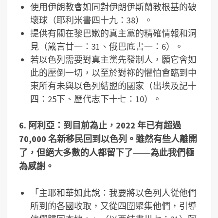
使用伊朗教會如同對伊朗伊斯蘭教根基的破
壞球（耶利米書四十九：38）。
提供有關在黎巴嫩的真主黨的精確情報和洞
見（箴言廿一：31、俄巴底書一：6）。
若以色列需要對真主黨先發制人，願它會如
此的壓倒一切，以至於對祢的懼怕會臨到中
東所有未與以色列結盟的國家（出埃及記十
四：25下、歷代志下十七：10）。
6.
阿利亞：到目前為止，
2022
年已有超過
70,000
名新移民回到以色列。雖然有些人離開
了，但絕大多數的人都留下了――為此我們極
為感謝。
「主耶和華如此說：我要將以色列人從他們
所到的各國收取，又從四圍聚集他們，引導