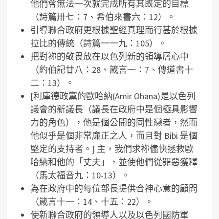
他們會無法一次就完成所有其既定的目標
（詩篇卅七：7、希伯來書六：12）。
引導聯合政府更根據聖經真理而行甚於根據
拉比的傳統（詩篇一一九：105）。
把對祢的敬畏放在以色列新的領導層心中
（約伯記廿八：28、箴言一：7、傳道書十
二：13）。
[利庫德政黨的歐哈納(Amir Ohana)是以色列
議會的新議長（議長在政府中是個極具影響
力的角色），他是個公開的同性戀者，然而
他似乎是個非常廉正之人，而且對 Bibi 是個
堅定的支持者。] 主，我們求祢儘快拯救歐
哈納和他的「丈夫」，並使他們從罪惡獲釋
（馬太福音九：10-13）。
為在政府中的每位部長提供合神心意的顧問
（箴言十一：14、十五：22）。
使新聯合政府的領導人以及以色列國防軍