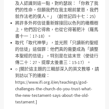
及人認識到這一點，對約瑟說：「你救了我
們的性命。但願我們在我主眼前蒙恩，我們
就作法老的僕人。」（創世記四十七：25）
將許多外邦信徒重新嫁接回以色列的橄欖樹
上，他們因它得救，也從它得著肥汁（羅馬
書十一：17-18）。
取代「取代神學」，並光照「只讀新約聖經
的信徒」這個罪：他們真的需要成為「讀整
本聖經的信徒」，特別是在這末世（使徒行
傳二十：27、提摩太後書三：15-17）。
○ [關於這主題的三輯部深入的英文教導，請
到訪以下的連線：
https://www.ifi.org.il/en/teachings/god-
challenges-the-church-do-you-trust-what-
the-new-testament-says-about-the-old-
testament.]