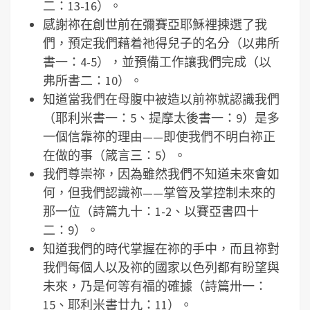
二：13-16）。
感謝祢在創世前在彌賽亞耶穌裡揀選了我
們，預定我們藉着祂得兒子的名分（以弗所
書一：4-5），並預備工作讓我們完成（以
弗所書二：10）。
知道當我們在母腹中被造以前祢就認識我們
（耶利米書一：5、提摩太後書一：9）是多
一個信靠祢的理由——即使我們不明白祢正
在做的事（箴言三：5）。
我們尊崇祢，因為雖然我們不知道未來會如
何，但我們認識祢——掌管及掌控制未來的
那一位（詩篇九十：1-2、以賽亞書四十
二：9）。
知道我們的時代掌握在祢的手中，而且祢對
我們每個人以及祢的國家以色列都有盼望與
未來，乃是何等有福的確據（詩篇卅一：
15、耶利米書廿九：11）。