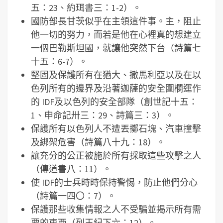
五：23、約珥書三：1-2）。
國防部長甘茨似乎在主領這件事。主，阻止
他一切的努力，而若是他在心裡真的想建立
一個巴勒斯坦國，就讓他突然下台（詩篇七
十五：6-7）。
堅固及保護所有在猶大、撒馬利亞以及在以
色列所有的邊界及沿著迦薩的安全圍欄運作
的 IDF及以色列的安全部隊（創世記十五：
1、申命記卅三：29、詩篇三：3）。
保護所有以色列人不遭丟擲石塊、汽車撞擊
及綁架危害（詩篇八十九：18）。
讓充分的公正被施於所有採取這些攻擊之人
（傳道書八：11）。
使 IDF的士兵時時保持警惕，防止他們分心
（詩篇一四〇：7）。
保護那些收集情報之人不受騙並揭示所有需
要的東西（列王紀下六：12）。