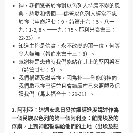
神，我們驚奇於祢對以色列人持續不變的恩
典、慈愛和憐憫──儘管以色列人經常不忠
於祢（申命記七：9、詩篇卅六：5、八十
九：1-2, 8、一一九：75、耶利米哀書三：
22-23）。
知道主祢是信實、永不改變的那一位，何等
令人鼓舞（希伯來書十三：8）。
感謝祢是患難時我們能站在其上的堅固磐石
（詩篇廿七：5）。
我們稱頌及讚美祢，因為祢──全能的神向
我們啟示祢已經並且會繼續虛己來照顧及保
護我們（馬太福音十：29-31）。
2. 阿利亞：這週安息日妥拉讀經進度講述作為
一個民族以色列的第一個阿利亞：離開埃及的
俘虜，上到神起誓賜給他們的土地（出埃及記