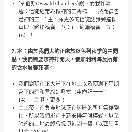
[章伯斯(Oswald Chambers)說，而我作轉
述：信徒經常為做神的工祈禱――然而禱告
是神的工！] 主，願更多的信徒認識到這個
真理（路加福音十八：1、約翰福音十五：
16）！
7. 水：由於我們大約正處於以色列雨季的中間
點，我們需要求神打開天，使加利利海及所有
的含水層都充滿。
我們對現在正大量下在地上以及預測下星期
會下的雨和雪感到興奮（申命記十一：
14）。主啊，更多！
主上帝，祢負責地球正在經歷的所有氣候變
化，所以我們求祢重新安排氣候模式，以至
於祢的土地最終會像伊甸園一樣（以西結書
卅六：35-36）。