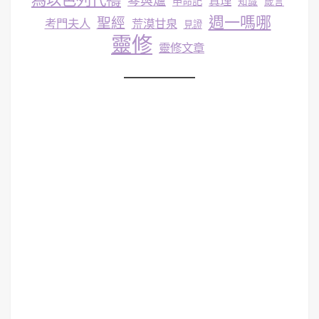
琴與爐
真理
申命記
知識
箴言
週一嗎哪
聖經
考門夫人
荒漠甘泉
見證
靈修
靈修文章