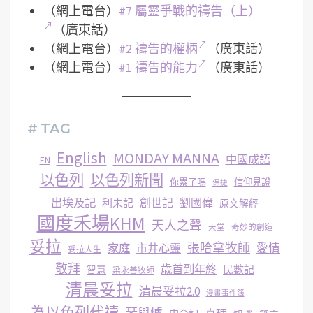
（網上電台）
#7 屬靈爭戰的禱告（上）
（廣東話）
（網上電台）
#2 禱告的權柄
（廣東話）
（網上電台）
#1 禱告的能力
（廣東話）
# TAG
English
MONDAY MANNA
中國成語
EN
以色列
以色列新聞
你累了嗎
信仰見證
保捷
出埃及記
創世記
劉國偉
利未記
原文解經
國度禾場KHM
天人之聲
天堂
奇妙的創造
妥拉
張哈拿牧師
家庭
市井心靈
愛情
妥拉人生
敬拜
歳首到年終
民數記
智慧
梁永善牧師
清晨妥拉
清晨妥拉2.0
漫畫事件簿
為以色列代禱