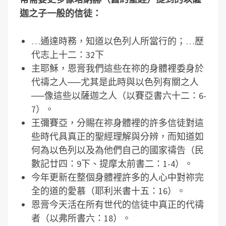
迦之子一般的信徒：
…通達時務，知道以色列人所當行的；…歷
代志上十二：32下
主耶穌，恩膏我們這些在祢的身體裡委身於
代禱之人──尤其是此時與以色列有關之人
──像這些以薩迦之人（以賽亞書六十二：6-
7）。
王彌賽亞，分賜在祢身體裡的許多信徒對這
些時代具真正的聖經理解與分辨，而知道如
何為以色列以及為他們自己的國家禱告（民
數記廿四：9下、提摩太前書二：1-4）。
今年更新在整個身體裡許多的人心中對祢完
全的道的愛慕（耶利米書十五：16）。
恩膏今天活在所有世代的信徒中真正的代禱
者（以弗所書六：18）。