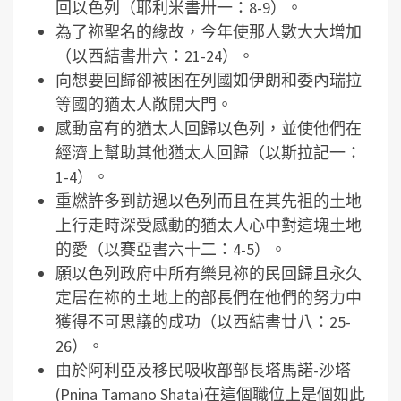
回以色列（耶利米書卅一：8-9）。
為了祢聖名的緣故，今年使那人數大大增加
（以西結書卅六：21-24）。
向想要回歸卻被困在列國如伊朗和委內瑞拉
等國的猶太人敞開大門。
感動富有的猶太人回歸以色列，並使他們在
經濟上幫助其他猶太人回歸（以斯拉記一：
1-4）。
重燃許多到訪過以色列而且在其先祖的土地
上行走時深受感動的猶太人心中對這塊土地
的愛（以賽亞書六十二：4-5）。
願以色列政府中所有樂見祢的民回歸且永久
定居在祢的土地上的部長們在他們的努力中
獲得不可思議的成功（以西結書廿八：25-
26）。
由於阿利亞及移民吸收部部長塔馬諾-沙塔
(Pnina Tamano Shata)在這個職位上是個如此