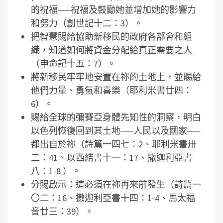
的祝福──祝福及鼓勵她並增加她的影響力
和努力（創世記十二：3）。
把智慧賜給協助新移民的政府各部會和組
織，知道如何將資金分配給真正需要之人
（申命記十五：7）。
將新移民牢牢地安置在祢的土地上，並賜給
他們力量、勇氣和喜樂（耶利米書廿四：
6）。
賜給全球的彌賽亞身體先知性的洞察，明白
以色列恢復回到其土地──人民以及國家──
都出自於祢（詩篇一四七：2、耶利米書卅
二：41、以西結書十一：17、撒迦利亞書
八：1-8 ）。
分賜啟示：這必須在祢再來前發生（詩篇一
〇二：16、撒迦利亞書十四：1-4、馬太福
音廿三：39）。