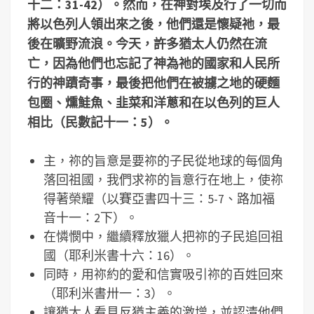
十二：31-42）。然而，在神對埃及行了一切而
將以色列人領出來之後，他們還是懷疑祂，最
後在曠野流浪。今天，許多猶太人仍然在流
亡，因為他們也忘記了神為祂的國家和人民所
行的神蹟奇事，最後把他們在被擄之地的硬麵
包圈、燻鮭魚、韭菜和洋蔥和在以色列的巨人
相比（民數記十一：5）。
主，祢的旨意是要祢的子民從地球的每個角
落回祖國，我們求祢的旨意行在地上，使祢
得著榮耀（以賽亞書四十三：5-7、路加福
音十一：2下）。
在憐憫中，繼續釋放獵人把祢的子民追回祖
國（耶利米書十六：16）。
同時，用祢約的愛和信實吸引祢的百姓回來
（耶利米書卅一：3）。
讓猶太人看見反猶主義的激增，並認清他們