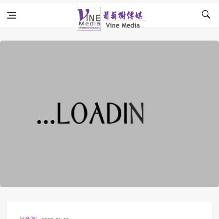
Skip to content
Vine Media
葡萄樹傳媒