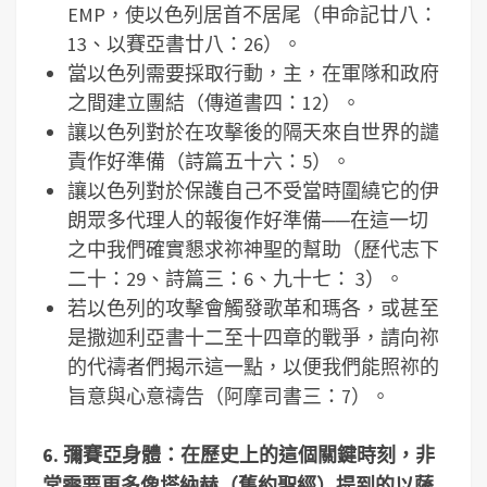
EMP，使以色列居首不居尾（申命記廿八：
13、以賽亞書廿八：26）。
當以色列需要採取行動，主，在軍隊和政府
之間建立團結（傳道書四：12）。
讓以色列對於在攻擊後的隔天來自世界的譴
責作好準備（詩篇五十六：5）。
讓以色列對於保護自己不受當時圍繞它的伊
朗眾多代理人的報復作好準備──在這一切
之中我們確實懇求祢神聖的幫助（歷代志下
二十：29、詩篇三：6、九十七： 3）。
若以色列的攻擊會觸發歌革和瑪各，或甚至
是撒迦利亞書十二至十四章的戰爭，請向祢
的代禱者們揭示這一點，以便我們能照祢的
旨意與心意禱告（阿摩司書三：7）。
6. 彌賽亞身體：在歷史上的這個關鍵時刻，非
常需要更多像塔納赫（舊約聖經）提到的以薩