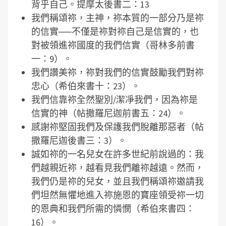
背乎自己。提摩太後書二：13
我們稱頌祢，主神，祢本質的一部分乃是祢
的信實──不僅是祢對祢自己是信實的，也
對被領進祢國度的我們信實（哥林多前書
一：9）。
我們讚美祢，祢對我們的信實鼓勵我們對祢
忠心（希伯來書十：23）。
我們信靠祢全然聖別/潔凈我們，因為祢是
信實的神（帖撒羅尼迦前書五：24）。
感謝祢堅固我們及保護我們脫離那惡者（帖
撒羅尼迦後書三：3）。
誠如祢的一名兒女在許多世紀前說過的：我
們越親近祢，越看見我們離祢越遠。然而，
我們仍是祢的兒女，並且我們稱頌祢邀請我
們坦然無懼地進入祢施恩的寶座領受祢一切
的恩典和我們所需的憐憫（希伯來書四：
16）。