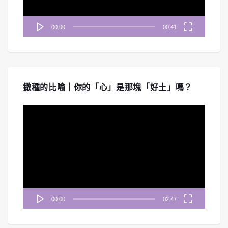
00:00
00:41
撒種的比喻｜你的「心」是那塊「好土」嗎？
視
訊
播
放
器
00:00
02:47