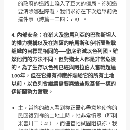
的政府的道路上陷入了巨大的僵局。祢知道
要清除哪些障礙，我們求祢在下次選舉前做
這件事（詩篇一二四：7-8）。
4. 內部安全：在猶大及撒馬利亞的巴勒斯坦人
的權力機構以及在迦薩的哈馬斯和伊斯蘭聖戰
組織的目標是相同的
──
徹底消滅以色列國。雖
然他們的方法不同，但對猶太人都是非常危險
的。為了生存以色列已經與阿拉伯人奮戰超過
100年，但在它擁有神應許賜給它的所有土地
以前，以色列會繼續需要與這些敵基督一樣的
伊斯蘭勢力奮戰。
主，當祢的敵人看到祢正盡心盡意地使祢的
民回復到祢的土地上時，牠非常憤怒（耶利
米書卅二：41），而儘管牠試圖阻撓祢，我