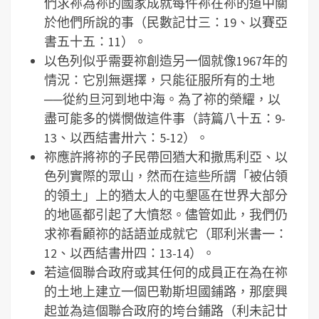
們求祢為祢的國家成就每件祢在祢的道中關
於他們所說的事（民數記廿三：19、以賽亞
書五十五：11）。
以色列似乎需要祢創造另一個就像1967年的
情況：它別無選擇，只能征服所有的土地
──從約旦河到地中海。為了祢的榮耀，以
盡可能多的憐憫做這件事（詩篇八十五：9-
13、以西結書卅六：5-12）。
祢應許將祢的子民帶回猶大和撒馬利亞、以
色列實際的眾山，然而在這些所謂「被佔領
的領土」上的猶太人的屯墾區在世界大部分
的地區都引起了大憤怒。儘管如此，我們仍
求祢看顧祢的話語並成就它（耶利米書一：
12、以西結書卅四：13-14）。
若這個聯合政府或其任何的成員正在為在祢
的土地上建立一個巴勒斯坦國鋪路，那麼興
起並為這個聯合政府的垮台鋪路（利未記廿