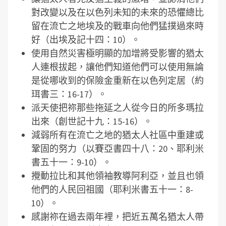
對改變以及在以色列未知的未來的恐懼總比
留在流亡之地埃及的戰車向他們猛撲過來時
好（出埃及記十四：10）。
使用自然災害極明顯的加增將受影響的猶太
人連根拔起，讓他們知道他們可以使用無論
是從哪收到的保險金重新在以色列定居（約
珥書三：16-17）。
派天使把祢那些拖延之人從今日的所多瑪拉
出來（創世記十九：15-16）。
減弱所有在流亡之地的猶太人社區中重建或
鞏固的努力（以賽亞書四十八：20、耶利米
書五十一：9-10）。
攪動拉比和其他領袖教導阿利亞，並且也領
他們的人民回祖國（耶利米書五十一：8-
10）。
感謝祢在過去兩年裡，把近五萬名猶太人帶