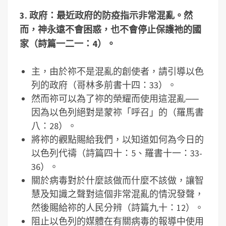
3. 政府：最近政府的防疫指示非常混亂。然
而，神永遠不會困惑，也不會停止保護祂的國
家（詩篇一二一：4）。
主，由於祢不是混亂的創使者，請引導以色
列的政府（哥林多前書十四：33）。
然而祢可以為了祢的榮耀而使用這混亂──
因為以色列絕對是蒙祢「呼召」的（羅馬書
八：28）。
將祢的觀點賜給我們，以知道如何為今日的
以色列代禱（詩篇四十：5、羅書十一：33-
36）。
關於病毒對於什麼該做而什麼不該做，讓智
慧及知識之聲對這個非常混亂的情況發聲，
然後賜給祢的人民分辨（詩篇九十：12）。
阻止以色列的媒體在有關病毒的報導中使用