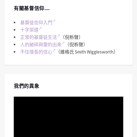
有關基督信仰….
基督徒信仰入門
十字架道
正常的基督徒生活
（倪柝聲）
人的破碎與靈的出來
（倪柝聲）
不住增長的信心
（維格氏 Smith Wigglesworth）
我們的異象
視
訊
播
放
器