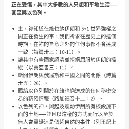
正在受傷，其中大多數的人只想和平地生活
──
甚至與以色列。
主，祢知道在維也納伊朗和 5+1 世界強權之
間正在發生的事，我們祈求在歷史上的這個
時期，在祢的旨意之外的任何事都不會達成
一致（詩篇卅三：10-11）。
讓其中有些國家認清並拒絕屈服於伊朗的操
縱（以賽亞書三：11）。
斷開伊朗與俄羅斯和中國之間的關係（詩篇
卅五：26）。
賜給以色列關於在維也納達成的任何秘密交
易的精確情報（路加福音十二：2）。
以色列的神，興起及震動伊朗所有核設施下
面的土地──並且以這樣的方式而行以至於
無人會質疑這是個超自然的事件（列王紀上