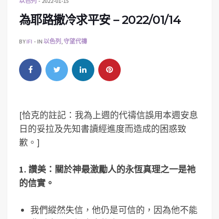
以色列
2022-01-15
為耶路撒冷求平安 – 2022/01/14
BY
IFI
IN
以色列
,
守望代禱
[恰克的註記：我為上週的代禱信誤用本週安息
日的妥拉及先知書讀經進度而造成的困惑致
歉。]
1. 讚美：關於神最激勵人的永恆真理之一是祂
的信實。
我們縱然失信，他仍是可信的，因為他不能