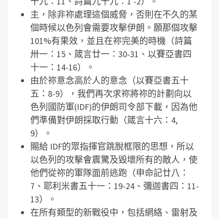
十九：11、詩篇九十九：1 -2）。
主，除非祢處理這個威脅，否則在不久的某
個時候以色列會需要攻擊伊朗。願那個攻擊
101%有果效，並且在祢完美的時機（詩篇
卅一：15、箴言廿一：30-31、以賽亞書四
十一：14-16）。
由於祢意念高於人的意念（以賽亞書五十
五：8-9），我們再次求祢將祢的計劃向以
色列國防軍(IDF)的伊朗司令部下載，因為他
們準備對伊朗採取行動（箴言十六：4,
9）。
賜給 IDF的眾指揮官跳脫框限的思想，所以
以色列的攻擊會震驚及毀壞所有的敵人，使
他們從祢的軍隊面前逃跑（申命記廿八：
7、耶利米書五十一：19-24、彌迦書四：11-
13）。
在所有類型的新戰役中，包括網絡、雷射及