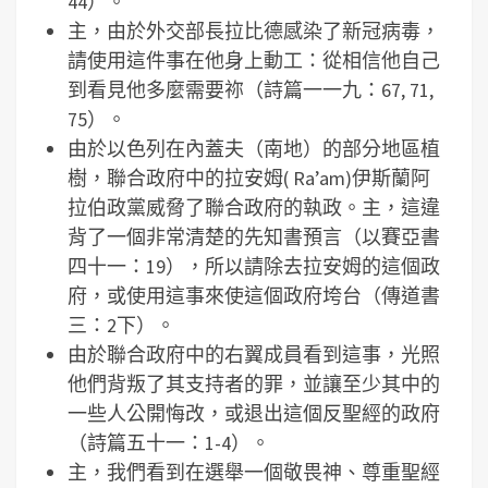
44）。
主，由於外交部長拉比德感染了新冠病毒，
請使用這件事在他身上動工：從相信他自己
到看見他多麼需要祢（詩篇一一九：67, 71,
75）。
由於以色列在內蓋夫（南地）的部分地區植
樹，聯合政府中的拉安姆( Ra’am)伊斯蘭阿
拉伯政黨威脅了聯合政府的執政。主，這違
背了一個非常清楚的先知書預言（以賽亞書
四十一：19），所以請除去拉安姆的這個政
府，或使用這事來使這個政府垮台（傳道書
三：2下）。
由於聯合政府中的右翼成員看到這事，光照
他們背叛了其支持者的罪，並讓至少其中的
一些人公開悔改，或退出這個反聖經的政府
（詩篇五十一：1-4）。
主，我們看到在選舉一個敬畏神、尊重聖經