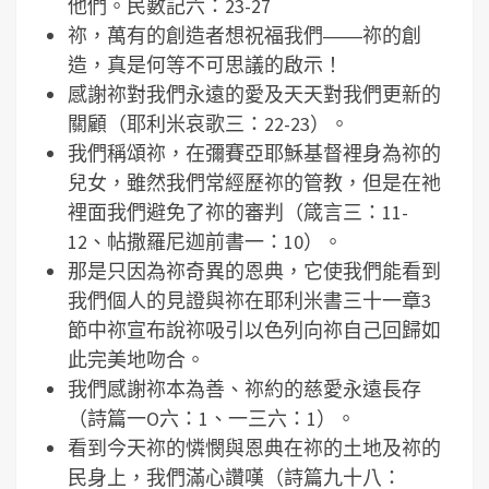
他們。民數記六：23-27
祢，萬有的創造者想祝福我們――祢的創
造，真是何等不可思議的啟示！
感謝祢對我們永遠的愛及天天對我們更新的
關顧（耶利米哀歌三：22-23）。
我們稱頌祢，在彌賽亞耶穌基督裡身為祢的
兒女，雖然我們常經歷祢的管教，但是在祂
裡面我們避免了祢的審判（箴言三：11-
12、帖撒羅尼迦前書一：10）。
那是只因為祢奇異的恩典，它使我們能看到
我們個人的見證與祢在耶利米書三十一章3
節中祢宣布說祢吸引以色列向祢自己回歸如
此完美地吻合。
我們感謝祢本為善、祢約的慈愛永遠長存
（詩篇一O六：1、一三六：1）。
看到今天祢的憐憫與恩典在祢的土地及祢的
民身上，我們滿心讚嘆（詩篇九十八：