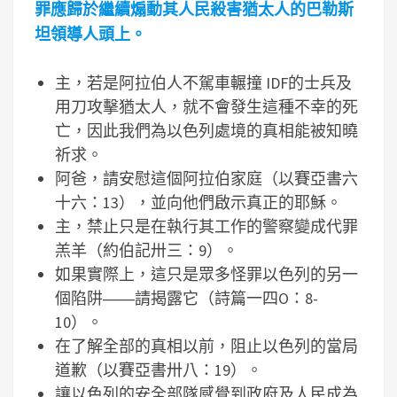
罪應歸於繼續煽動其人民殺害猶太人的巴勒斯
坦領導人頭上。
主，若是阿拉伯人不駕車輾撞 IDF的士兵及
用刀攻擊猶太人，就不會發生這種不幸的死
亡，因此我們為以色列處境的真相能被知曉
祈求。
阿爸，請安慰這個阿拉伯家庭（以賽亞書六
十六：13），並向他們啟示真正的耶穌。
主，禁止只是在執行其工作的警察變成代罪
羔羊（約伯記卅三：9）。
如果實際上，這只是眾多怪罪以色列的另一
個陷阱――請揭露它（詩篇一四O：8-
10）。
在了解全部的真相以前，阻止以色列的當局
道歉（以賽亞書卅八：19）。
讓以色列的安全部隊感覺到政府及人民成為