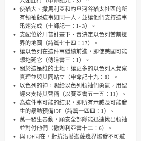
人如此行（申命記九：3）。
使猶大、撒馬利亞和約旦河谷猶太社區的所
有領袖對這事如同一人，並讓他們支持這事
迅速完成（士師記一：1- 3）。
支配位於川普計畫下、會決定以色列當前邊
界的地圖（詩篇七十四：17）。
讓以色列在這件事繼續前進，即使美國可能
想拖延它（傳道書三：1）。
關於這是誰的土地，讓更多的以色列人覺察
真理並與其同站立（申命記十九：8）。
以色列的神，賜給以色列領袖們勇氣，用聖
經來支持其聲稱（以賽亞書五十五：11）。
為這件事可能的結果，即所有示威及可能發
生的暴動預備IDF（詩篇一四四：1）。
萬一發生暴動，願安全部隊能迅速揪出領袖
並對付他們（撒迦利亞書十二：6）。
與 IDF同在，對抗沿著迦薩邊界爆發不可避