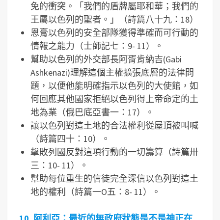
免的衝突。「我們的盾牌屬耶和華；我們的
王屬以色列的聖者。」（詩篇八十九：18）
恩膏以色列的安全部隊獲得準確而可行動的
情報之能力（士師記七：9- 11）。
幫助以色列的外交部長阿胥肯納吉(Gabi
Ashkenazi)理解這個主權擴張底層的法律問
題，以便他能明確指示以色列的大使館，如
何回應其他國家拒絕以色列得上帝命定的土
地為業（俄巴底亞書一：17）。
讓以色列對這土地的合法權利從屋頂被叫喊
（詩篇四十：10）。
擊敗列國反對這項行動的一切籌算（詩篇卅
三：10- 11）。
幫助每位重生的信徒完全深信以色列對這土
地的權利（詩篇一O五：8- 11）。
10.
阿利亞：最近的無政府狀態是不是神正在