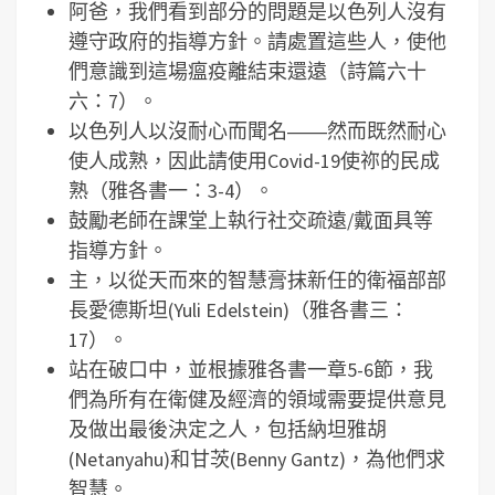
阿爸，我們看到部分的問題是以色列人沒有
遵守政府的指導方針。請處置這些人，使他
們意識到這場瘟疫離結束還遠（詩篇六十
六：7）。
以色列人以沒耐心而聞名――然而既然耐心
使人成熟，因此請使用Covid-19使祢的民成
熟（雅各書一：3-4）。
鼓勵老師在課堂上執行社交疏遠/戴面具等
指導方針。
主，以從天而來的智慧膏抹新任的衛福部部
長愛德斯坦(Yuli Edelstein)（雅各書三：
17）。
站在破口中，並根據雅各書一章5-6節，我
們為所有在衛健及經濟的領域需要提供意見
及做出最後決定之人，包括納坦雅胡
(Netanyahu)和甘茨(Benny Gantz)，為他們求
智慧。