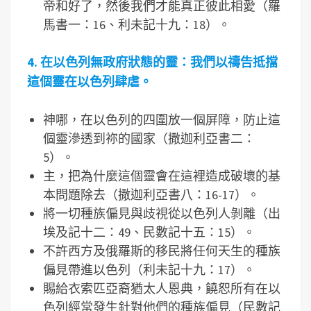
帝和好了，然後我們才能真正彼此相愛（羅
馬書一：16、利未記十九：18）。
4.
在以色列無政府狀態的靈：我們以禱告抵擋
這個靈在以色列肆虐。
神哪，在以色列的四圍放一個屏障，防止這
個靈滲透到祢的國家（撒迦利亞書二：
5）。
主，把為什麼這個靈會在這裡造成破壞的基
本問題除去（撒迦利亞書八：16-17）。
將一切種族偏見與歧視從以色列人剝離（出
埃及記十二：49、民數記十五：15）。
不許西方及俄羅斯的移民將任何天生的種族
偏見帶進以色列（利未記十九：17）。
賜給衣索匹亞裔猶太人恩典，饒恕所有在以
色列經常發生針對他們的種族偏見（民數記