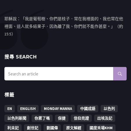
耶穌說：「我是葡萄樹、你們是枝子．常在我裡面的、我也常在他
裡面、這人就多結果子．因為離了我、你們就不能作甚麼。」（約
15:5）
搜㝷 SEARCH
標籤
EN
ENGLISH
MONDAY MANNA
中國成語
以色列
以色列新聞
你累了嗎
保捷
信仰見證
出埃及記
利未記
創世記
劉國偉
原文解經
國度禾場KHM