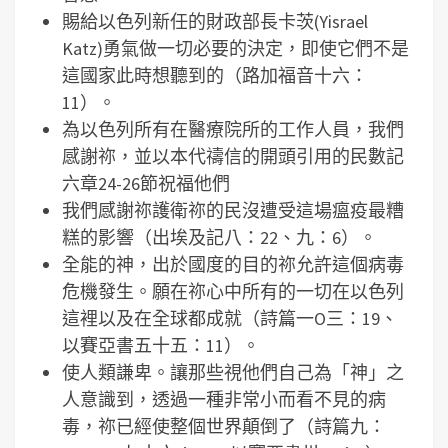
賜給以色列新任的財政部長卡茨(Yisrael
Katz)勇氣做一切必要的決定，即使它們不是
這國家此時想聽到的（路加福音十六：
11）。
為以色列所有在醫療院所的工作人員，我們
感謝祢，並以本代禱信的開頭引用的民數記
六章24-26節祝福他們
我們感謝祢護衛祢的民沒遭受這場瘟疫最糟
糕的影響（出埃及記八：22、九：6）。
全能的神，出於國度的目的祢允許這個病毒
危機發生。願在祢心中所有的一切在以色列
這裡以及在全球都成就（詩篇一O三：19、
以賽亞書五十五：11）。
使人類謙卑。讓那些視他們自己為「神」之
人意識到，透過一種非常小而看不見的病
毒，祢已經使整個世界顛倒了（詩篇九：