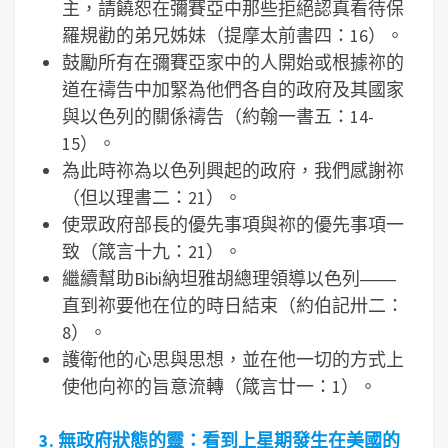
主，請饒恕在彌賽亞中那些拒絕認真看待保
羅規勸的弟兄姊妹（提摩太前書四：16）。
鼓勵所有在彌賽亞家中的人開始或根據祢的
道在禱告中加緊為他們各自的政府及其國家
與以色列的關係禱告（約翰一書五：14-
15）。
為此時祢為以色列興起的政府，我們感謝祢
（但以理書二：21）。
使眾政府部長的優先事項與祢的優先事項一
致（箴言十九：21）。
繼續幫助Bibi納坦雅胡總理領導以色列――
直到祢要他在位的時日結束（約伯記卅二：
8）。
護衛他的心思與思想，並在他一切的方式上
使他向祢的旨意流轉（箴言廿一：1）。
3.
無政府狀態的靈：看到上星期發生在美國的