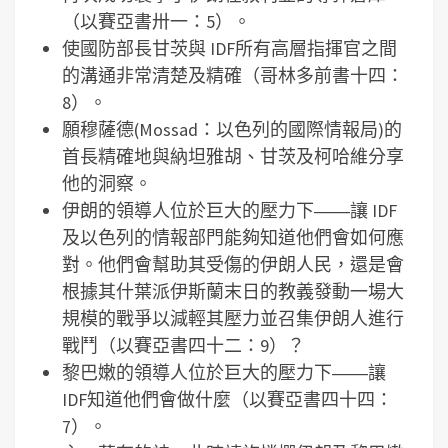
（以賽亞書卅一：5）。
使國防部長甘茨與 IDF所有高層指揮官之間
的溝通非常清楚及精確（哥林多前書十四：
8）。
願穆薩德(Mossad：以色列的國際情報局)的
首長精確地與納坦雅胡、甘茨及柯哈維分享
他的洞察。
伊朗的領導人位於巨大的壓力下――讓 IDF
及以色列的情報部門能夠知道他們會如何應
對。他們會幫助其受傷的伊朗人民，還是會
根據其什葉派伊斯蘭末日的教義發動一場大
規模的戰爭以減輕其壓力並召集伊朗人進行
戰鬥（以賽亞書四十二：9）？
黎巴嫩的領導人位於巨大的壓力下――讓
IDF知道他們會做什麼（以賽亞書四十四：
7）。