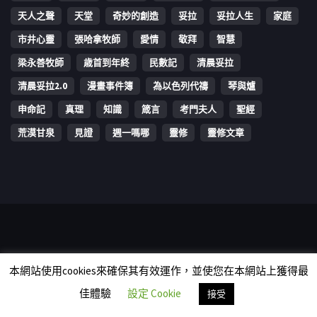
天人之聲
天堂
奇妙的創造
妥拉
妥拉人生
家庭
市井心靈
張哈拿牧師
愛情
敬拜
智慧
梁永善牧師
歳首到年終
民數記
清晨妥拉
清晨妥拉2.0
漫畫事件簿
為以色列代禱
琴與爐
申命記
真理
知識
箴言
考門夫人
聖經
荒漠甘泉
見證
週一嗎哪
靈修
靈修文章
本網站使用cookies來確保其有效運作，並使您在本網站上獲得最
Copyright © 2006-2026 The Vine Media Organization Limited. All
rights reserved.
佳體驗
設定 Cookie
接受