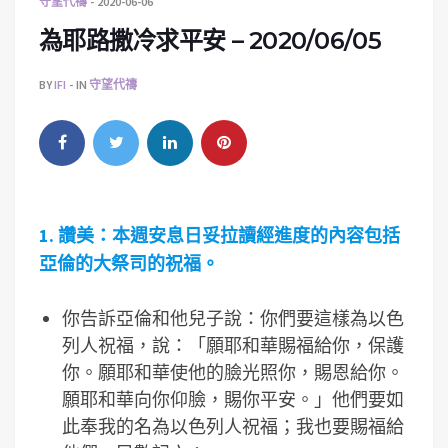
守望代禱
2020-06-06
為耶路撒冷求平安 – 2020/06/05
BY
IFI
IN
守望代禱
1.
讚美：本週安息日妥拉讀經進度的內容包括
亞倫的大祭司的祝福。
你告訴亞倫和他兒子說：你們要這樣為以色
列人祝福，說：「願耶和華賜福給你，保護
你。願耶和華使他的臉光照你，賜恩給你。
願耶和華向你仰臉，賜你平安。」他們要如
此奉我的名為以色列人祝福；我也要賜福給