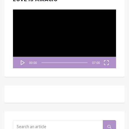
視
訊
播
放
器
00:00
07:00