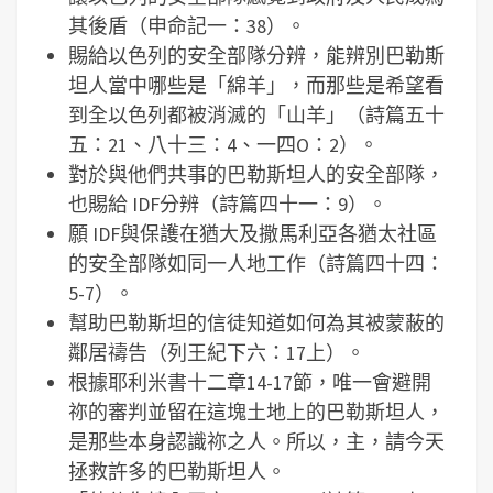
其後盾（申命記一：38）。
賜給以色列的安全部隊分辨，能辨別巴勒斯
坦人當中哪些是「綿羊」，而那些是希望看
到全以色列都被消滅的「山羊」（詩篇五十
五：21、八十三：4、一四O：2）。
對於與他們共事的巴勒斯坦人的安全部隊，
也賜給 IDF分辨（詩篇四十一：9）。
願 IDF與保護在猶大及撒馬利亞各猶太社區
的安全部隊如同一人地工作（詩篇四十四：
5-7）。
幫助巴勒斯坦的信徒知道如何為其被蒙蔽的
鄰居禱告（列王紀下六：17上）。
根據耶利米書十二章14-17節，唯一會避開
祢的審判並留在這塊土地上的巴勒斯坦人，
是那些本身認識祢之人。所以，主，請今天
拯救許多的巴勒斯坦人。