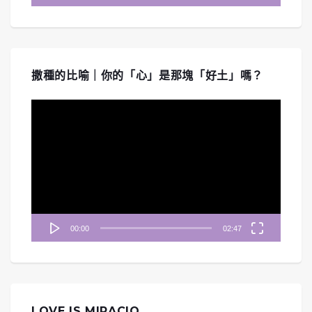
撒種的比喻｜你的「心」是那塊「好土」嗎？
視
訊
播
放
器
00:00
02:47
LOVE IS MIRACIO