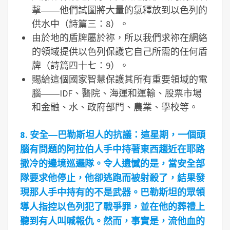
擊――他們試圖將大量的氯釋放到以色列的
供水中（詩篇三：8）。
由於地的盾牌屬於祢，所以我們求祢在網絡
的領域提供以色列保護它自己所需的任何盾
牌（詩篇四十七：9）。
賜給這個國家智慧保護其所有重要領域的電
腦――IDF、醫院、海運和運輸、股票市場
和金融、水、政府部門、農業、學校等。
8.
安全―
巴勒斯坦人的抗議：這星期，一個頭
腦有問題的阿拉伯人手中持著東西趨近在耶路
撒冷的邊境巡邏隊。令人遺憾的是，當安全部
隊要求他停止，他卻逃跑而被射殺了，結果發
現那人手中持有的不是武器。巴勒斯坦的眾領
導人指控以色列犯了戰爭罪，並在他的葬禮上
聽到有人叫喊報仇。然而，事實是，流他血的