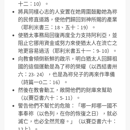
十二：10）。
將具同樣心志的人安置在她周圍鼓勵她為祢
的民修直道路，使他們歸回到神所賜的產業
（耶利米書三：18、五十：19）。
使猶太事務局回復再度全力支持阿利亞，並
阻止它挪用資金或努力來使猶太人在流亡之
地更容易過活（耶利米書五十一：9- 10）。
向教會傾倒新鮮的啟示，明白猶太人回歸祖
國的這個運動是為了祢的榮耀（以西結書卅
六：23- 24），也是為祢兒子的再來作準備
（詩篇一O二：16）。
然後在教會動工，敞開他們的財庫來幫助
（以賽亞書六十：5- 11）。
警告他們不幫忙的危險：「哪一邦哪一國不
事奉祢（以色列，在你的恢復之日），就必
滅亡，也必全然荒廢。」（以賽亞書六十：
12上）。