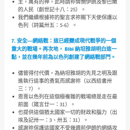
主，萬有的神，此時請祢憐憫伊朗及黎巴嫩
的人民（創世記十八：25）。
我們繼續根據祢的聖言求祢賜下天使保護以
色列（詩篇卅五：5-6）。
7.
安全―
網絡戰：這已經變成現代戰爭的一個
重大的戰場。再次地， Bibi
納坦雅胡明白這一
點，並在幾年前為以色列創建了網絡戰部門。
儘管得付代價，為納坦雅胡的先見之明及跟
進執行這事的勇氣而感謝祢（以西結書卅
三：7）。
恩膏以色列在這個極複雜的戰場總是走在最
前面（箴言廿一：31）。
也提供這個猶太國家一切的財政和腦力（出
埃及記卅一：3、卅五：31）。
感謝祢保護這國家不受幾週前伊朗的網絡攻