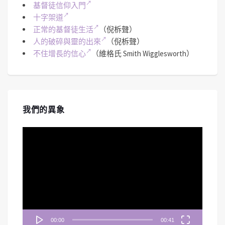
基督徒信仰入門
十字架道
正常的基督徒生活
（倪柝聲）
人的破碎與靈的出來
（倪柝聲）
不住增長的信心
（維格氏 Smith Wigglesworth）
我們的異象
視
訊
播
放
器
00:00
00:41