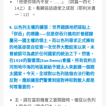
「他使你境內平安，……」（詩篇一四七：
14上）主，看顧這話語使之成就（耶利米書
一：12）。
9.
以色列主權的擴張：世界錯誤地把這貼上
「併吞」的標籤——但是併吞只適用於曾經隸
屬另一國主權的領土。而以色列尋求正式擁有
的地區卻是自從第一次世界大戰結束以來，未
曾被認可為處於任何國家的統治之下。然後，
在1920
的聖雷莫(San Remo)
會議，所有從約旦
河到地中海的地區被給予猶太人來創建一個猶
太國家。今天，全球對以色列這個合法行動的
反對，應該讓我們警覺到這對神和對敵人都是
何等重要的。
主，請在當前機會之窗開啟時，催促以色列