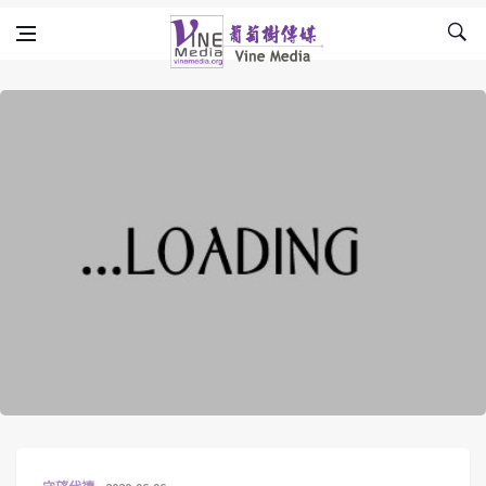
Skip to content
Vine Media
葡萄樹傳媒