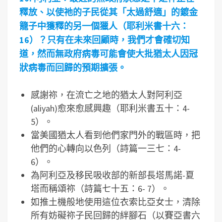
釋放、以使祂的子民從其「太過舒適」的鍍金
籠子中獲釋的另一個獵人（耶利米書十六：
16
）？只有在未來回顧時，我們才會確切知
道，然而無政府病毒可能會使大批猶太人因冠
狀病毒而回歸的預期擴張。
感謝祢，在流亡之地的猶太人對阿利亞
(aliyah)愈來愈感興趣（耶利米書五十：4-
5）。
當美國猶太人看到他們家門外的戰區時，把
他們的心轉向以色列（詩篇一三七：4-
6）。
為阿利亞及移民吸收部的新部長塔馬諾-夏
塔而稱頌祢（詩篇七十五：6- 7）。
如推土機般地使用這位衣索比亞女士，清除
所有妨礙祢子民回歸的絆腳石（以賽亞書六