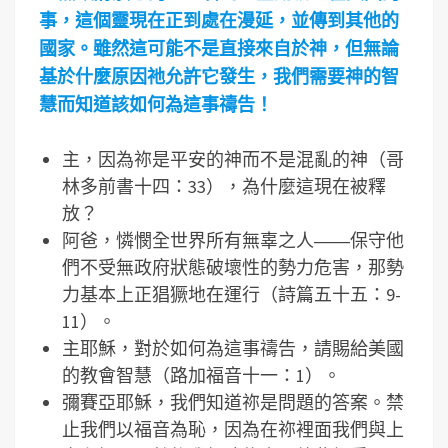
事，這個靈現在正到處在漫延，並傳到其他的
國家。雖然這可能不是直接來自於神，但無論
基於什麼原因祂允許它發生，我們需要神的智
慧而知道該如何為這事禱告！
主，因為祢是平安的神而不是混亂的神（哥
林多前書十四：33），為什麼這現在被釋
放？
阿爸，憐憫全世界所有無辜之人――保守他
們不受無政府狀態破壞性的勢力危害，那勢
力基本上正猖獗地在運行（詩篇五十五：9-
11）。
主耶穌，對於如何為這事禱告，請賜給美國
的教會智慧（路加福音十一：1）。
彌賽亞耶穌，我們知道祢是問題的答案。禁
止我們以福音為恥，因為在祢裡面我們與上