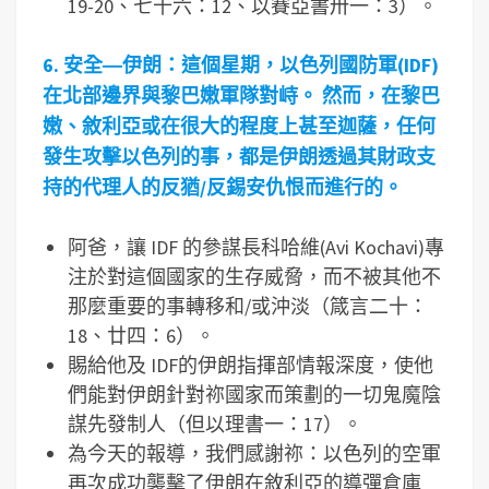
19-20、七十六：12、以賽亞書卅一：3）。
6.
安全―
伊朗：這個星期，以色列國防軍(IDF)
在北部邊界與黎巴嫩軍隊對峙。
然而，在黎巴
嫩、敘利亞或在很大的程度上甚至迦薩，任何
發生攻擊以色列的事，都是伊朗透過其財政支
持的代理人的反猶/
反錫安仇恨而進行的。
阿爸，讓 IDF 的參謀長科哈維(Avi Kochavi)專
注於對這個國家的生存威脅，而不被其他不
那麼重要的事轉移和/或沖淡（箴言二十：
18、廿四：6）。
賜給他及 IDF的伊朗指揮部情報深度，使他
們能對伊朗針對祢國家而策劃的一切鬼魔陰
謀先發制人（但以理書一：17）。
為今天的報導，我們感謝祢：以色列的空軍
再次成功襲擊了伊朗在敘利亞的導彈倉庫