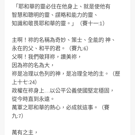
「耶和華的靈必住在他身上、就是使他有
智慧和聰明的靈、謀略和能力的靈、
知識和敬畏耶和華的靈。」（賽十一:1）
主啊！祢的名稱為奇妙、策士、全能的 神、
永在的父、和平的君。（賽九:6）
父啊！我們敬拜祢，讚美祢，
因為祢的名為大，
祢是冶理以色列的神，是冶理全地的主。（歷
上十七:24）
政權在祢身上…以公平公義使國堅定穩固，
從今時直到永遠。
萬軍之耶和華的熱心，必成就這事。（賽
九:7）
萬有之主，