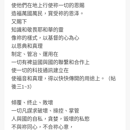
使他們在地上行使祢一切的恩賜
造福萬國萬民，賞受祢的恩泽。
又賜下
知識和敬畏耶和華的靈
像祢的樣式，以基督的心為心
以恩典和真理
制定、管冶、運用在
一切有裨益國與國的聯繫和合作上
使一切的科技通訊建立在
使福音和真理，得以快快傳開的用途上。（帖
後三1~3）
傾覆、终止、敗壞
一切凡謀求破壞、操控、掌管
人與國的自私，貪婪，毀壞的私慾
不與祢同心，不合祢心意，