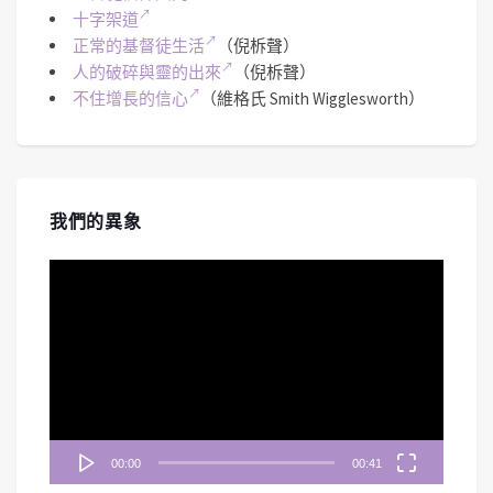
十字架道
正常的基督徒生活
（倪柝聲）
人的破碎與靈的出來
（倪柝聲）
不住增長的信心
（維格氏 Smith Wigglesworth）
我們的異象
視
訊
播
放
器
00:00
00:41