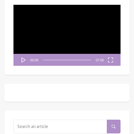
視
訊
播
放
器
00:00
07:00