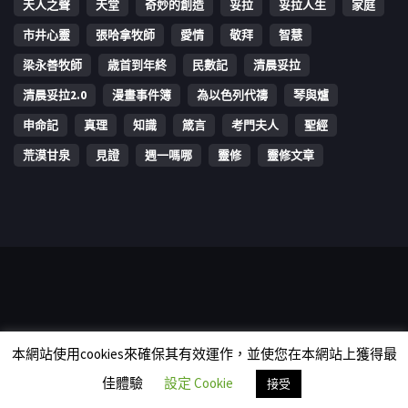
天人之聲
天堂
奇妙的創造
妥拉
妥拉人生
家庭
市井心靈
張哈拿牧師
愛情
敬拜
智慧
梁永善牧師
歳首到年終
民數記
清晨妥拉
清晨妥拉2.0
漫畫事件簿
為以色列代禱
琴與爐
申命記
真理
知識
箴言
考門夫人
聖經
荒漠甘泉
見證
週一嗎哪
靈修
靈修文章
Copyright © 2006-2026 The Vine Media Organization Limited. All
本網站使用cookies來確保其有效運作，並使您在本網站上獲得最
rights reserved.
佳體驗
設定 Cookie
接受