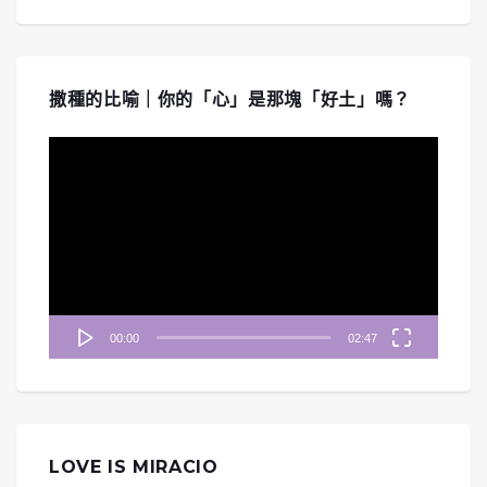
撒種的比喻｜你的「心」是那塊「好土」嗎？
視
訊
播
放
器
00:00
02:47
LOVE IS MIRACIO