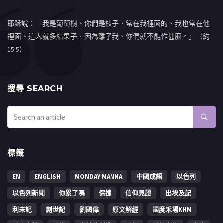
耶穌說：「我是葡萄樹、你們是枝子．常在我裡面的、我也常在他
裡面、這人就多結果子．因為離了我、你們就不能作甚麼。」（約
15:5）
搜㝷 SEARCH
標籤
EN
ENGLISH
MONDAY MANNA
中國成語
以色列
以色列新聞
你累了嗎
保捷
信仰見證
出埃及記
利未記
創世記
劉國偉
原文解經
國度禾場KHM