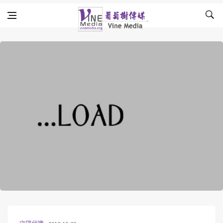
Skip to content
Vine Media
葡萄樹傳媒