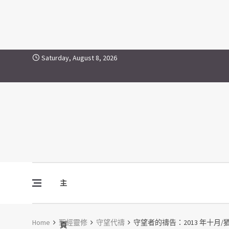
Skip to content
Saturday, August 8, 2026
主
Vine Media
葡萄樹傳媒
Home
聖經靈修
守望代禱
守望者的禱告：2013 年十月/猶
頁