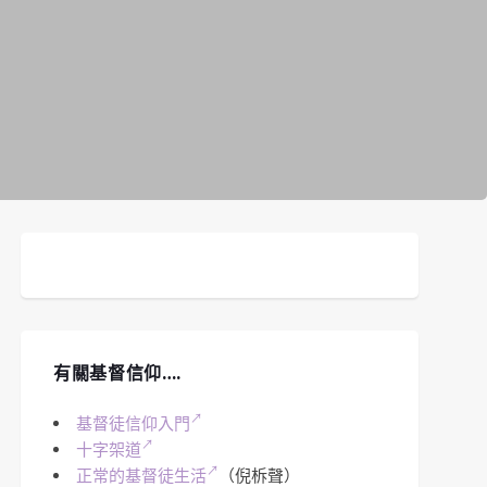
有關基督信仰….
基督徒信仰入門
十字架道
正常的基督徒生活
（倪柝聲）