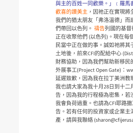
與主的百姓一同歡樂。」﹝羅馬書
歡喜的讚美主
，因祂正在實現將
我們的猶太朋友「弗洛溫德」而
們帶回以色列。
禱告
列國的基督
正在收聚他們 (以色列)。現在
民當中正在做的事。誠如祂將其
土地後，前來CFI的配給中心 (Dist
財務協助，因為我們幫助新移民
外展事工(Project Open Gate)：www
延遲致歉，因為我在拉丁美洲教
我也請大家為我十月28日到十二
告，因為我的行程極為密集，若
我會負荷過重。也請為CFI耶路
告。若有任何的投資家或企業主
產，請與我聯絡 (
sharon@cfijerus