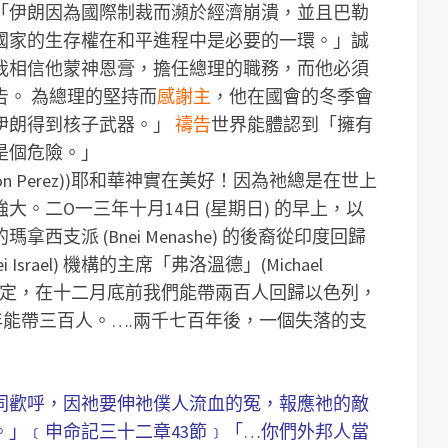
「伊朗因為國際制裁而瀕於經濟崩潰，並且巴勒
國家的生存權在和平進程中是必要的一環。」誠
我相信他蒙神恩膏，擔任總理的職務，而他必須
告。
為總理的堅持而
感謝主
，他在國會的冬季會
伊朗得到核子武器。」
禱告
世界能體認到「擁有
是個危險。」
 Perez))
耶和華神實在美好！因為祂總是在世上
。二O一三年十月14日 (星期日) 的早上，以
支派 (Bnei Menashe) 的後裔從印度回歸
srael) 機構的主席「弗洛溫德」(Michael
款的決定，在十二月底前我們能帶兩百人回歸以色列，
年能帶三百人。….兩千七百年後，一個失落的支
同歡呼，因祂要伸祂僕人流血的冤，報應祂的敵
。」﹝申命記三十二章43節﹞「…你們外邦人當