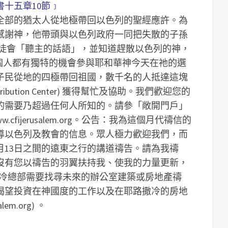
十五章10節﹞
全部的猶太人從地極帶回以色列的聖經應許。為
感謝神，他帶頭與以色列政府一同把失散的子孫
徒會「聽主的話語」，並知道趕散以色列的神，
每個人都有獨特的機會參與耶和華神今天在祂的選
子民從地的四極帶回祖國，數千名的人抵達這塊
ribution Center) 獲得幫忙及協助。我們歡迎您的
的需要乃超過任何人所知的。請參「敞開門戶」
.cfijerusalem.org。
公告：我為這個月代禱信的
導以色列及教會的信息。眾人極力歡迎我們，而
月13日之間的遠東之行的講道禱告。請為我禱
沒有您以禱告的羽翼扶持我、使我的力量更新，
撒冷總部需要找尋未來的辦公室建築或房地產禱
渴望投資在神國度的工作以及在耶路撒冷的房地
alem.org
) 。