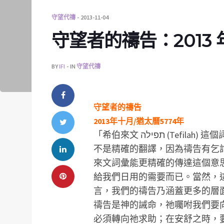
守望代禱
2013-11-04
守望者的禱告：2013 
BY
IFI
IN
守望代禱
守望者的禱告
2013年十月/猶太曆5774年
「希伯來文 תפילה (Tefilah) 這個詞彙英文 一般都將之翻譯為「禱告」，然而這並
不是精確的翻譯，因為禱告有乞
來文詞彙能更精確的傳達這個意
給我們日用的需要而已。當然，
言，我們的禱告乃涵蓋更多的層
禱告是神的誡命，祂囑咐我們要
必須轉向祂求助；在安舒之時，