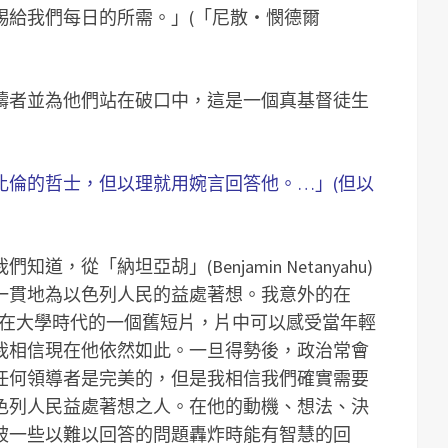
賜給我們每日的所需。」(「尼散‧憫德爾
禱者並為他們站在破口中，這是一個真基督徒生
比倫的哲士，但以理就用婉言回答他。…」(但以
，從「納坦亞胡」(Benjamin Netanyahu)
一貫地為以色列人民的益處著想。我意外的在
」先生在大學時代的一個舊短片，片中可以感受當年輕
我相信現在他依然如此。一旦得勢後，政治常會
任何領導者是完美的，但是我相信我們確實需要
色列人民益處著想之人。在他的動機、想法、決
被一些以難以回答的問題轟炸時能有智慧的回