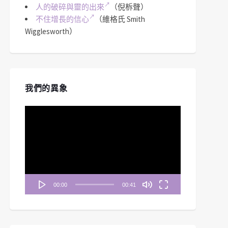
人的破碎與靈的出來
（倪柝聲）
不住增長的信心
（維格氏 Smith
Wigglesworth）
我們的異象
視
訊
播
放
器
00:00
00:41