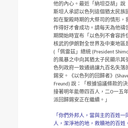
他的內心。最近「納坦亞胡」說
斯坦人承認以色列這個猶太民族
如在聖殿時期的大祭司的情形，
作得好才會成功。請每天為他禱
期開始時宣布「以色列不會容許
核武的伊朗對全世界及中東地區
(「佩雷茲」總統 (President Shimon
的風暴之中向其猶太子民顯示其強大
色列政府一致通過讓九百名失落的瑪拿西
錫安。《以色列的回歸者》(Shavei I
Freund) 說：「根據協議條
接著明年能帶四百人，二O一五
派回歸錫安正在繼續。」
「你們外邦人，當與主的百姓一
人，潔淨祂的地，救贖祂的百姓