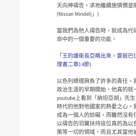
天向神禱告，求祂繼續施憐憫並
(Nissan Mindel)」)
當我們為他人禱告時，就成為代
命中的一個重要的功能。
「王的護衛長亞略出來，要殺巴
理書二章14節)
以色列總理肩負了許多的責任。我們知道
政治生涯的早期開始，他真的就
youtube上看到「納坦亞胡
時代的他對他國家的熱愛之心。
成為一個人的妨礙，而雖然沒有
以禱告的羽翼扶持這位真的為以
策等一切的領域，而且尤其當他