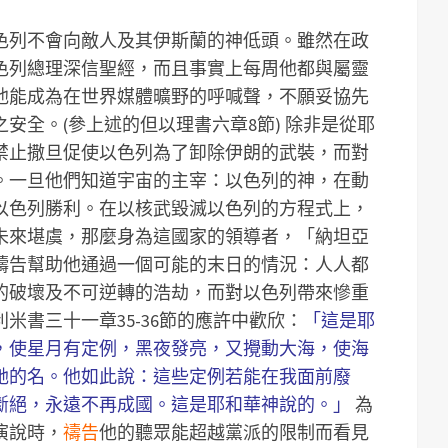
色列不會向敵人及其伊斯蘭的神低頭。雖然在政
色列總理深信聖經，而且事實上每周他都與屬靈
他能成為在世界媒體曠野的呼喊聲，不願妥協先
安全。(參上述的但以理書六章8節)
除非是從耶
禁止撒旦促使以色列為了卸除伊朗的武裝，而對
。一旦他們知道宇宙的主宰：以色列的神，在動
以色列勝利。在以核武毀滅以色列的方程式上，
未來堪虞，那麼身為這國家的領導者，「納坦亞
禱告幫助他通過一個可能的末日的情況：人人都
的破壞及不可逆轉的浩劫，而對以色列帶來慘重
米書三十一章35-36節的應許中歡欣：
「這是耶
，使星月有定例，黑夜發亮，又攪動大海，使海
祂的名。他如此說：這些定例若能在我面前廢
斷絕，永遠不再成國。這是耶和華神說的。」
為
)演說時，
禱告
他的聽眾能超越黨派的限制而看見