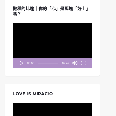
撒種的比喻｜你的「心」是那塊「好土」
嗎？
視
訊
播
放
器
00:00
02:47
LOVE IS MIRACIO
視
訊