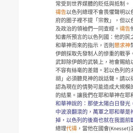
常受到世界媒體的貶低與抵制。
禱告
以色列總理不會畏懼聲明以
府的圈子裡不提「宗教」，但以
及政治的領袖們一同查經。
禱告
知書所預言的以色列國：他的民之
和華神而來的指示，否則
懇求神
伊朗採取先發制人的慘重的戰爭
武卸除伊朗的武裝上，祂會賜給
不容有絲毫的差錯。若以色列的
胡」必須聽見神的說話聲。請以
認為現在的情勢可能造成大規模
的結果。讓我們在耶和華神在耶利
和華神說的：那使太陽白日發光
中波浪翻滾的，萬軍之耶和華是
掉，以色列的後裔也就在我面前
總理
代禱
，當他在國會(Knesset