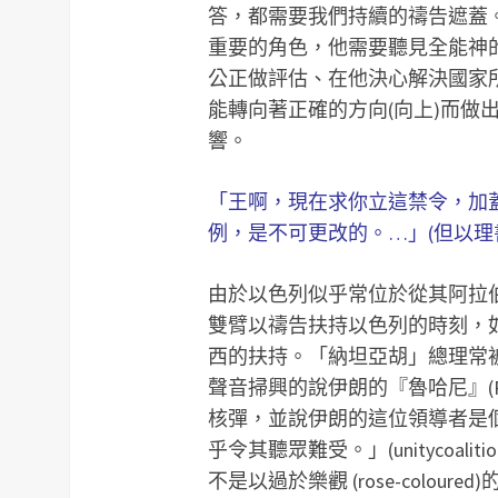
答，都需要我們持續的禱告遮蓋
重要的角色，他需要聽見全能神
公正做評估、在他決心解決國家
能轉向著正確的方向(向上)而做
響。
「王啊，現在求你立這禁令，加
例，是不可更改的。…」(但以理
由於以色列似乎常位於從其阿拉
雙臂以禱告扶持以色列的時刻，
西的扶持。「納坦亞胡」總理常
聲音掃興的說伊朗的『魯哈尼』(R
核彈，並說伊朗的這位領導者是
乎令其聽眾難受。」(unitycoalitio
不是以過於樂觀 (rose-colo