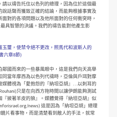
。請以禱告托住以色列的總理，因為位於這個最
的說話聲而獲致正確的結論，而能夠根據事實及
所面對的各項問題以及他所面對的任何衝突時，
出最具智慧的決議。我們的禱告能對他產生影
蓋玉璽，使禁令絕不更改，照馬代和波斯人的
書六章8節)
伯鄰國而來的一些暴風眼中，這是我們向天高舉
如同當年摩西為以色列代禱時，亞倫與戶珥對摩
被媒體視為「愛抱怨的『納坦亞胡』…以刺耳的
ouhani)只是在向西方拖時間以讓伊朗能夠測試
個『披著羊皮的狼』。媒體覺得『納坦亞胡』似
nforisrael.org/news) 這是因為「納坦亞胡」總理
ured)的鏡片看事物，而是清楚看到敵人的手法，就常