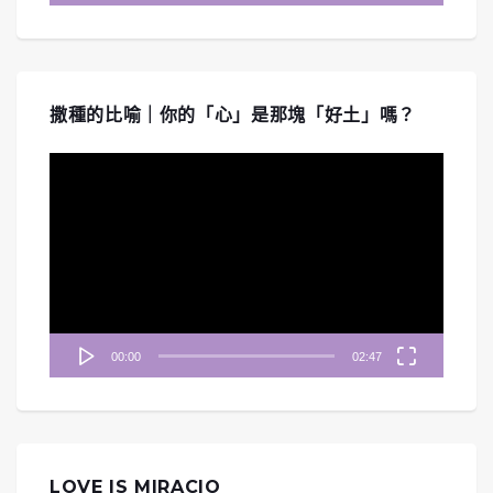
撒種的比喻｜你的「心」是那塊「好土」嗎？
視
訊
播
放
器
00:00
02:47
LOVE IS MIRACIO