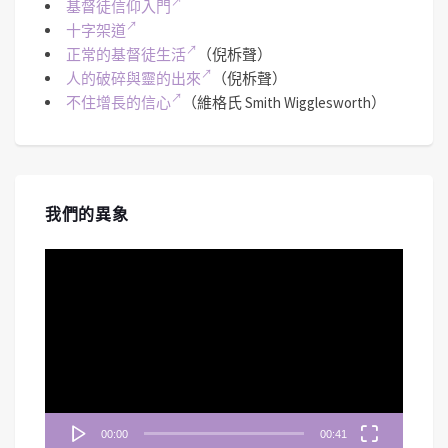
基督徒信仰入門
十字架道
正常的基督徒生活
（倪柝聲）
人的破碎與靈的出來
（倪柝聲）
不住增長的信心
（維格氏 Smith Wigglesworth）
我們的異象
視
訊
播
放
器
00:00
00:41