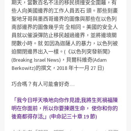
期天，當數百名不法的移民擠撞安全圍籬，有
些人向美國邊界的工作人員丟石 頭。那些刻畫
聖地牙哥與墨西哥邊界的圖像與那些在以色列
南部邊界的圖像幾乎完 全相同。美國的安全人
員就以催淚彈防止移民越過邊界，並將邊境關
閉數小時。就 如因為迦薩人的暴力，以色列被
迫關閉邊界出入一樣。(《以色列突發新聞》
(Breaking Israel News)，貝爾科維奇(Adam
Berkowitz)的撰文，2018 年十一月 27 日)
巧合嗎？有人可能會好奇…
「我今日呼天喚地向你作見證;我將生死禍福陳
明在你面前，所以你要揀選生命， 使你和你的
後裔都得存活;」(申命記三十章 19 節)