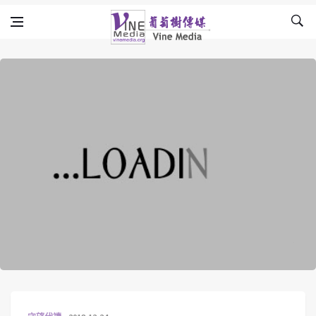
Skip to content
Vine Media
葡萄樹傳媒