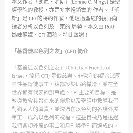
本文作者「朗尼‧明斯」(Lonnie C. Mings) 是聖
經學院的教授，亦是多本暢銷書的 作者。「明
斯」是 CFI 的特約作家，他透過聖經的視野向
讀者分析以色列及中東的 局勢。本文由 Ruth
姊妹翻譯、CFI 潤稿，特此致謝！
「基督徒以色列之友」(CFI) 簡介
「基督徒以色列之友」 (Christian Friends of
Israel，簡稱 CFI) 是個慈惠、非營利的福音派國
際性基督徒事工，總部設於耶路撒冷，並在全
世界都有代表的辦事處。CFI 主要的目標，是
教導教會其希伯來的傳承以及聖經中教導我們
對猶太人的職責，並透過在以色列的各項外展
事工，成為以色列的祝福。這些目標乃是透過
我們各項外展的事工和月刊與季刊而達成的。