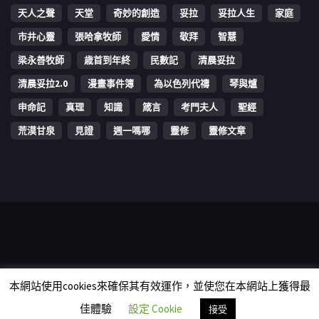
天人之聲
天堂
奇妙的創造
妥拉
妥拉人生
家庭
市井心靈
張哈拿牧師
愛情
敬拜
智慧
梁永善牧師
歳首到年終
民數記
清晨妥拉
清晨妥拉2.0
漫畫事件簿
為以色列代禱
琴與爐
申命記
真理
知識
箴言
考門夫人
聖經
荒漠甘泉
見證
週一嗎哪
靈修
靈修文章
Copyright © 2006-2026 The Vine Media Organization Limited. All
本網站使用cookies來確保其有效運作，並使您在本網站上獲得最
rights reserved.
佳體驗
設定 Cookie
接受