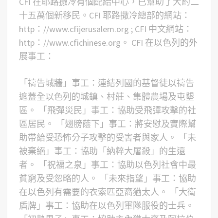
CFI 在耶路撒冷有個配給中心，已幫助了大約二
十五萬個新移民。CFI 耶路撒冷總部的網站：
http：//www.cfijerusalem.org ; CFI 中文網站：
http：//www.cfichinese.org。 CFI 在以色列的外
展事工：
「禱告城牆」事工：連結列國的基督徒以禱告
遮蓋全以色列的城鎮、村莊、集體農場及屯墾
區。
「飛彈災民」事工：協助受飛彈攻擊的社
區居民。
「翅膀蔭下」事工：將安慰及實際幫
助帶給受恐怖分子攻擊的受害者與家人。
「未
被棄絕」事工：協助「納粹大屠殺」的生還
者。
「祝福之泉」事工：協助以色列社會中最
貧窮及受忽略的人。
「未來指望」事工：協助
在以色列有需要的衣索匹亞裔猶太人。
「大衛
盾牌」事工：協助在以色列軍隊服役的士兵。