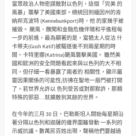
當眾政治人物密謀敵對以色列，這個「完美 的
風暴」襲擊了美國東部。總統回到緬因州的肯
納邦克波特 (Kennebunkport)時，他 的家幾乎被
摧毀。 颶風、醜聞和金融危機伴隨和平進程每
一步的前進，最為顯著的是，當猶太人從沽 什
卡蒂夫(Gush Katif)被驅逐後不到兩星期的時
間，卡特里娜(Katrina)颶風襲擊美國。 雖然美
國和歐洲的安全問題看起來與以色列的大不相
同，但仔細一看暴露了兩者的 相關性，顯示屬
靈因果關係的可能性;彷彿在聖地一扇門被打開
了。若世界允許以 色列受苦或對那默許，那類
特殊的邪惡…就擴散到其餘的世界。
在今年的三月 30 日，巴勒斯坦人開始每星期沿
著分隔以色列和迦薩的邊界圍籬發動 一系列的
示威抗議。數萬民百姓出現，聲稱他們要越過