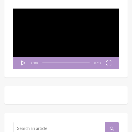
視
訊
播
放
器
00:00
07:00