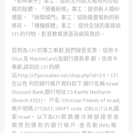
「初熟果子」事工：協助主內猶太裔及阿拉伯
裔的肢體。
「預備新婦」事工：提供新人婚紗
禮服。
「敞開城門」事工：協助需要幫助的新
移民。
「傳播媒體」事工： 提供全球的基督徒
CFI 的刊物、影音教導資源及網頁資訊。
若想為 CFI 的事工奉獻,我們接受支票、信用卡
(Visa 及 MasterCard)及銀行匯款奉 獻。信用卡
奉獻,請到訪 CFI 的網
站:http://cfijerusalem.net/shop.php?id=2.0。CFI
在以色 列的銀行帳戶資料如下:銀行名稱:Israel
Discount Bank;銀行地址:15 Kanfei Nesharim
(Branch #331)。 戶名: Christian Friends of Israel;
帳戶號碼:2772657; SWIFT code: IDBLILITJLM;國
家:Israel。 以下為CFI 耶 路 撒 冷 總 部 接 受 各
類 幣 別 匯 款 的 銀 行 帳 戶 : 舍 克 勒 (NIS) 帳