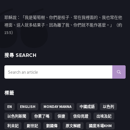
耶穌說：「我是葡萄樹、你們是枝子．常在我裡面的、我也常在他
裡面、這人就多結果子．因為離了我、你們就不能作甚麼。」（約
15:5）
搜㝷 SEARCH
標籤
EN
ENGLISH
MONDAY MANNA
中國成語
以色列
以色列新聞
你累了嗎
保捷
信仰見證
出埃及記
利未記
創世記
劉國偉
原文解經
國度禾場KHM