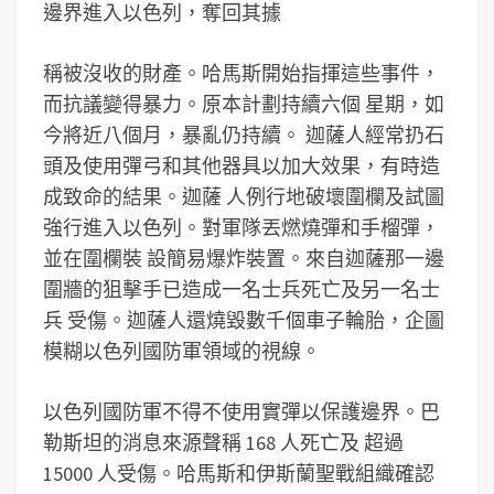
邊界進入以色列，奪回其據
稱被沒收的財產。哈馬斯開始指揮這些事件，
而抗議變得暴力。原本計劃持續六個 星期，如
今將近八個月，暴亂仍持續。 迦薩人經常扔石
頭及使用彈弓和其他器具以加大效果，有時造
成致命的結果。迦薩 人例行地破壞圍欄及試圖
強行進入以色列。對軍隊丟燃燒彈和手榴彈，
並在圍欄裝 設簡易爆炸裝置。來自迦薩那一邊
圍牆的狙擊手已造成一名士兵死亡及另一名士
兵 受傷。迦薩人還燒毀數千個車子輪胎，企圖
模糊以色列國防軍領域的視線。
以色列國防軍不得不使用實彈以保護邊界。巴
勒斯坦的消息來源聲稱 168 人死亡及 超過
15000 人受傷。哈馬斯和伊斯蘭聖戰組織確認