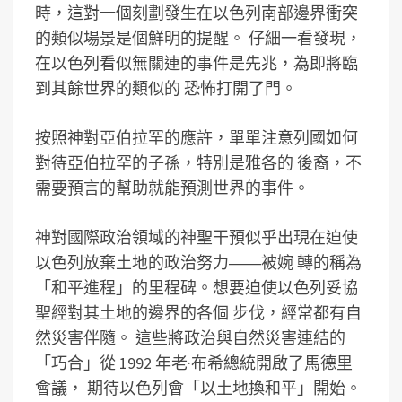
時，這對一個刻劃發生在以色列南部邊界衝突
的類似場景是個鮮明的提醒。 仔細一看發現，
在以色列看似無關連的事件是先兆，為即將臨
到其餘世界的類似的 恐怖打開了門。
按照神對亞伯拉罕的應許，單單注意列國如何
對待亞伯拉罕的子孫，特別是雅各的 後裔，不
需要預言的幫助就能預測世界的事件。
神對國際政治領域的神聖干預似乎出現在迫使
以色列放棄土地的政治努力――被婉 轉的稱為
「和平進程」的里程碑。想要迫使以色列妥協
聖經對其土地的邊界的各個 步伐，經常都有自
然災害伴隨。 這些將政治與自然災害連結的
「巧合」從 1992 年老·布希總統開啟了馬德里
會議， 期待以色列會「以土地換和平」開始。