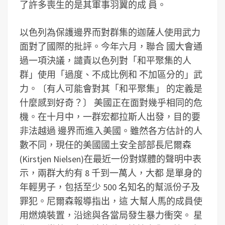
了許多喪生的是其軍事羽翼的成 員。
以色列為保護邊界而對群集的迦薩人使用武力
面對了國際的批評。今年六月，聯合 國大會通
過一項決議，譴責以色列對「和平聚集的人
群」使用「過度、不成比例和 不加區分的」武
力。〔有人可能會對其「和平聚集」 的定義是
什麼感到好奇？〕 美國正在面對幾乎相同的危
機。在十月中，一群宏都拉斯人出發，目的要
非法越過 邊界而進入美國。雖然各方估計的人
數不同，現任的美國國土安全部部長尼爾森
(Kirstjen Nielsen)在最近一份對媒體的聲明中表
示，兩群大約有 8 千到一萬人，大都 是單身的
年輕男子，包括至少 500 名知名的幫派份子及
罪犯。尼爾森報導指出，這 大幫人馬的成員使
用燃燒裝置，沿途與各當局發生暴力衝突。 星