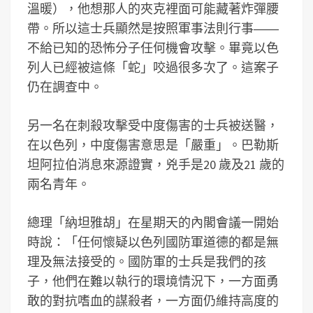
溫暖），他想那人的夾克裡面可能藏著炸彈腰
帶。所以這士兵顯然是按照軍事法則行事――
不給已知的恐怖分子任何機會攻擊。畢竟以色
列人已經被這條「蛇」咬過很多次了。這案子
仍在調查中。
另一名在刺殺攻擊受中度傷害的士兵被送醫，
在以色列，中度傷害意思是「嚴重」。巴勒斯
坦阿拉伯消息來源證實，兇手是20 歲及21 歲的
兩名青年。
總理「納坦雅胡」在星期天的內閣會議一開始
時說：「任何懷疑以色列國防軍道德的都是無
理及無法接受的。國防軍的士兵是我們的孩
子，他們在難以執行的環境情況下，一方面勇
敢的對抗嗜血的謀殺者，一方面仍維持高度的