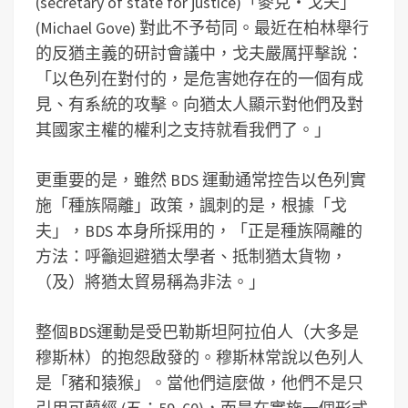
(secretary of state for justice)「麥克‧戈夫」
(Michael Gove) 對此不予苟同。最近在柏林舉行
的反猶主義的研討會議中，戈夫嚴厲抨擊說：
「以色列在對付的，是危害她存在的一個有成
見、有系統的攻擊。向猶太人顯示對他們及對
其國家主權的權利之支持就看我們了。」
更重要的是，雖然 BDS 運動通常控告以色列實
施「種族隔離」政策，諷刺的是，根據「戈
夫」，BDS 本身所採用的，「正是種族隔離的
方法：呼籲迴避猶太學者、抵制猶太貨物，
（及）將猶太貿易稱為非法。」
整個BDS運動是受巴勒斯坦阿拉伯人（大多是
穆斯林）的抱怨啟發的。穆斯林常說以色列人
是「豬和猿猴」。當他們這麼做，他們不是只