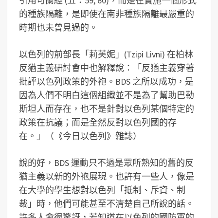
引用可蘭經 (五：59, 60)，而是在實施一個形式
的種族隔離，是即使在南非種族隔離最嚴重的
時期也未曾見過的。
以色列的前部長「莉芙妮」(Tzipi Livni) 在柏林
反猶主義研討會中也解釋說：「反猶主義穿著
批評以色列政策的外袍。BDS 之所以成功，是
因為人們不明白這個組織並不是為了幫助巴勒
斯坦人而存在，也不是針對以色列某個特定的
政策在抗議；而是全然反對以色列國的存
在。」（《今日以色列》雜誌）
說的好，BDS 運動只不過是眾所熟知的舊的反
猶主義以新的外袍展現。也許有一些人，像是
在大學的學生想對以色列「抵制、斥資、制
裁」時，他們可能甚至不清楚自己所說的話。
許多人會很驚訝，若知道在以色列的國防軍的