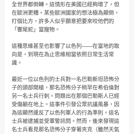
全世界都倒轉。這情形在美國已經夠壞了，但
在歐洲更糟。某些歐洲國家的想法極為顛倒，
打個比方，許多人似乎願意把要來咬他們的
「響尾蛇」當寵物。
這種思維甚至也影響了以色列――在當地的取
向是，到現在為止思維相當依照日常生活常
識。
最近一位以色列的士兵對一名巴勒斯坦恐怖分
子的頭部開槍，那名恐怖分子稍早在希伯倫對
另一名士兵行刺。問題出在那個巴勒斯人已經
受傷躺在地上。這事件引發公眾抗議風暴，因
為這顯然違反了以色列軍人的行為準則。這名
士兵被逮捕並受軍警訊問。然而，後來發現這
名士兵看見那名恐怖分子穿著夾克（雖然天氣