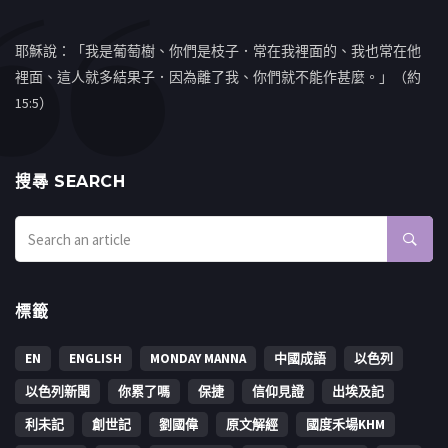
耶穌說：「我是葡萄樹、你們是枝子．常在我裡面的、我也常在他
裡面、這人就多結果子．因為離了我、你們就不能作甚麼。」（約
15:5）
搜㝷 SEARCH
標籤
EN
ENGLISH
MONDAY MANNA
中國成語
以色列
以色列新聞
你累了嗎
保捷
信仰見證
出埃及記
利未記
創世記
劉國偉
原文解經
國度禾場KHM