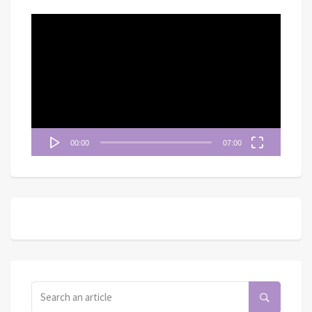
視
訊
播
放
器
00:00
07:00