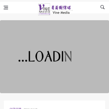
Skip to content
Vine Media
葡萄樹傳媒