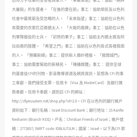
恐怖分子攻擊的受害者與家人。
「未被棄絕」事工：協助「納粹
大屠殺」的生還者。
「在後的要在前」事工：協助榮民及以色列
社會中最貧窮及受忽略的人。
「未來指望」事工：協助在以色列
有需要的衣索匹亞裔猶太人。
「大衛的盾牌」事工：協助在以色
列軍隊服役的士兵。
「初熟的果子」事工：協助主內猶太裔及阿
拉伯裔的肢體。
「希望之門」事工：協助在以色列各式各樣貧困
的人。
「預備新婦」事工：提供新人婚紗禮服。
「敞開城門」
事工：協助需要幫助的新移民。
「傳播媒體」事工： 提供全球
的基督徒CFI的刊物、影音教導資源及網頁資訊。
若想為 CFI 的事
工奉獻，我們接受支票、信用卡（Visa 及 MasterCard）及銀行匯
款奉獻。信用卡奉獻，請到訪 CFI 的網站：
http://cfijerusalem.net/shop.php?id=2.0。CFI 在以色列的銀行帳戶
資料如下：銀行名稱：Israel Discount Bank；銀行地址：15 Kanfei
Nesharim (Branch #331)。戶名：Christian Friends of Israel；帳戶號
碼：2772657; SWIFT code: IDBLILITJLM；國家：Israel。以下為CFI 耶