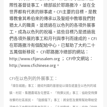
際性基督徒事工，總部設於耶路撒冷，並在全
世界都有代表的辦事處。CFI主要的目標，是教
導教會其希伯來的傳承以及聖經中教導我們對
猶太人的職責，並透過在以色列的各項外展事
工，成為以色列的祝福。這些目標乃是透過我
們各項外展的事工和月刊與季刊而達成的。CFI
在耶路撒冷有個配給中心，已幫助了大約二十
五萬個新移民。 CFI耶路撒冷總部的網站：
http://www.cfijerusalem.org ； CFI中文網站：
http://www.cfichinese.org。
CFI在以色列的外展事工：
「禱告城牆」事工：連結列國的基督徒以禱告遮蓋全以色列的城
鎮、村莊、集體農場及屯墾區。
「飛彈災民」事工：協助受飛彈
攻擊的社區居民。
「翅膀蔭下」事工：將安慰及實際幫助帶給受