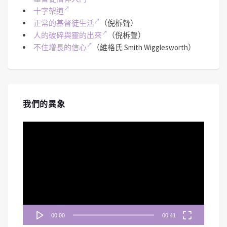
十字架道
正常的基督徒生活
（倪柝聲）
人的破碎與靈的出來
（倪柝聲）
不住增長的信心
（維格氏 Smith Wigglesworth）
我們的異象
視
訊
播
放
器
00:00
00:41