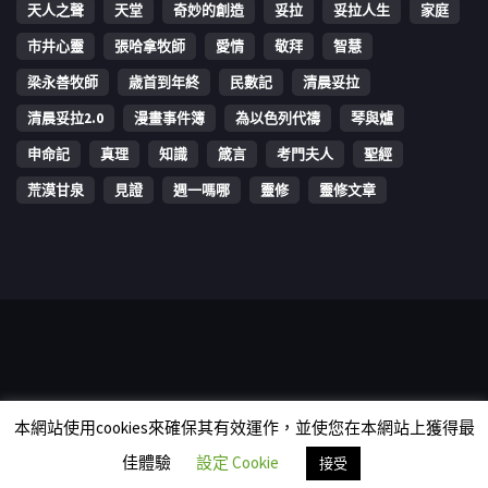
天人之聲
天堂
奇妙的創造
妥拉
妥拉人生
家庭
市井心靈
張哈拿牧師
愛情
敬拜
智慧
梁永善牧師
歳首到年終
民數記
清晨妥拉
清晨妥拉2.0
漫畫事件簿
為以色列代禱
琴與爐
申命記
真理
知識
箴言
考門夫人
聖經
荒漠甘泉
見證
週一嗎哪
靈修
靈修文章
Copyright © 2006-2026 The Vine Media Organization Limited. All
本網站使用cookies來確保其有效運作，並使您在本網站上獲得最
rights reserved.
佳體驗
設定 Cookie
接受