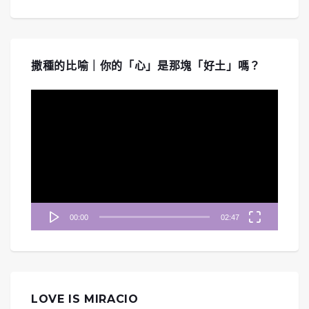
撒種的比喻｜你的「心」是那塊「好土」嗎？
視
訊
播
放
器
00:00
02:47
LOVE IS MIRACIO