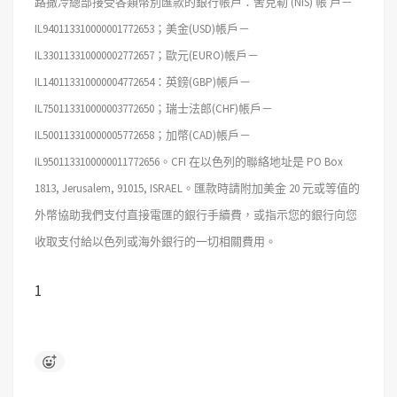
路撒冷總部接受各類幣別匯款的銀行帳戶：舍克勒 (NIS) 帳 戶－
IL940113310000001772653；美金(USD)帳戶－
IL330113310000002772657；歐元(EURO)帳戶－
IL140113310000004772654：英鎊(GBP)帳戶－
IL750113310000003772650；瑞士法郎(CHF)帳戶－
IL500113310000005772658；加幣(CAD)帳戶－
IL9501133100000011772656。CFI 在以色列的聯絡地址是 PO Box
1813, Jerusalem, 91015, ISRAEL。匯款時請附加美金 20 元或等值的
外幣協助我們支付直接電匯的銀行手續費，或指示您的銀行向您
收取支付給以色列或海外銀行的一切相關費用。
1