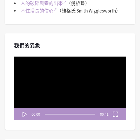
人的破碎與靈的出來
（倪柝聲）
不住增長的信心
（維格氏 Smith Wigglesworth）
我們的異象
視
訊
播
放
器
00:00
00:41