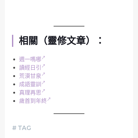
相關（靈修文章）：
週一嗎哪
讀經日引
荒漠甘泉
成語靈訓
真理再思
歲首到年終
# TAG