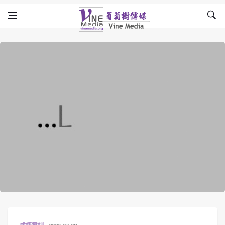
Skip to content
Vine Media
葡萄樹傳媒