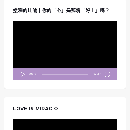
撒種的比喻｜你的「心」是那塊「好土」嗎？
視
訊
播
放
器
00:00
02:47
LOVE IS MIRACIO
視
訊