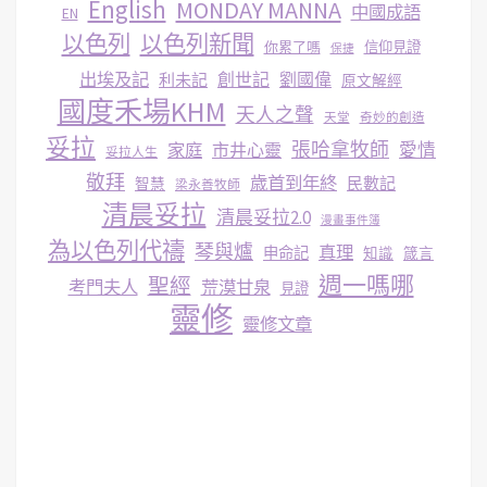
English
MONDAY MANNA
中國成語
EN
以色列
以色列新聞
你累了嗎
信仰見證
保捷
出埃及記
創世記
劉國偉
利未記
原文解經
國度禾場KHM
天人之聲
天堂
奇妙的創造
妥拉
張哈拿牧師
家庭
市井心靈
愛情
妥拉人生
敬拜
歳首到年終
民數記
智慧
梁永善牧師
清晨妥拉
清晨妥拉2.0
漫畫事件簿
為以色列代禱
琴與爐
真理
申命記
知識
箴言
週一嗎哪
聖經
考門夫人
荒漠甘泉
見證
靈修
靈修文章