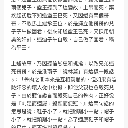
兩個兒子，靈王聽到了這變故，上吊而死。棄
疾起初還不知道靈王已死，又因還有兩個哥
哥，不敢馬上繼承王位，於是擁立他哥哥的兒
子子午做國君，後來知道靈王已死，又採用朝
吳的奸計，逼迫子午自殺，自己做了國君，稱
為平王。
上述故事，乃因聽信慫恿和挑撥，以致兄弟逼
死哥哥。於是淮南子「說林篇」有這樣一段話
5：「骨肉之間本來是互相親愛的，但如果有陰
險奸惡的壞人從中挑撥，即使父親也會殺死兒
子。由於聽信讒言而殺死自己的骨肉，正好像
是『削足而適履，殺頭而便冠。』這兩句話的
意思是說：鞋子小了，就把腳削小一點；帽子
小了，就把頭削小一點。為了適應鞋子和帽子
的尺寸，而不惜刻飢傷骨。」