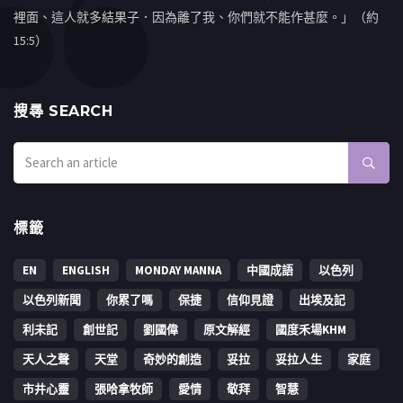
裡面、這人就多結果子．因為離了我、你們就不能作甚麼。」（約
15:5）
搜㝷 SEARCH
標籤
EN
ENGLISH
MONDAY MANNA
中國成語
以色列
以色列新聞
你累了嗎
保捷
信仰見證
出埃及記
利未記
創世記
劉國偉
原文解經
國度禾場KHM
天人之聲
天堂
奇妙的創造
妥拉
妥拉人生
家庭
市井心靈
張哈拿牧師
愛情
敬拜
智慧