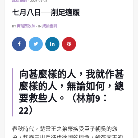
成語靈訓
2026-07-08
七月八日──削足適履
BY
黃瑞西牧師
IN
成語靈訓
向甚麼樣的人，我就作甚
麼樣的人，無論如何，總
要救些人。（林前9：
22）
春秋時代，楚靈王之弟棄疾受臣子朝吳的慫
恿，趁靈王出兵征伐徐國的機會，殺死靈王的