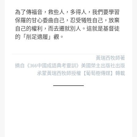
為了傳福音，救些人，多得人，我們要學習
保羅的甘心委曲自己，忍受犧牲自己，放棄
自己的權利，而去遷就別人。這就是基督徒
的「削足適履」觀。
黃瑞西牧師著
摘自《366中國成語典考靈訓》美國榮主出版社出版
承蒙黃瑞西牧師授權【葡萄樹傳媒】轉載