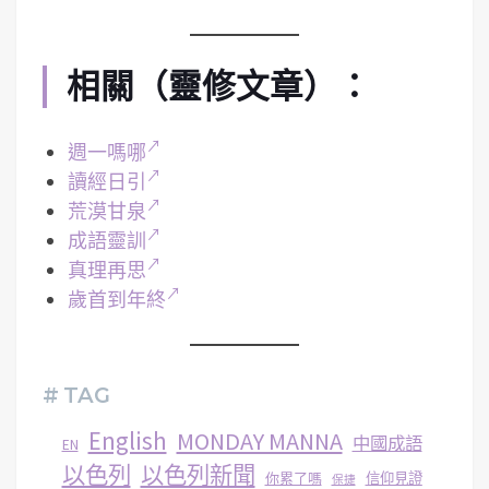
相關（靈修文章）：
週一嗎哪
讀經日引
荒漠甘泉
成語靈訓
真理再思
歲首到年終
# TAG
English
MONDAY MANNA
中國成語
EN
以色列
以色列新聞
你累了嗎
信仰見證
保捷