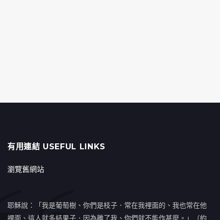
有用連結 USEFUL LINKS
瀏覽舊網站
耶穌說：「我是葡萄樹、你們是枝子．常在我裡面的、我也常在他
裡面、這人就多結果子．因為離了我、你們就不能作甚麼。」（約