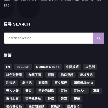
15:5）
搜㝷 SEARCH
標籤
EN
ENGLISH
MONDAY MANNA
中國成語
以色列
以色列新聞
你累了嗎
保捷
信仰見證
出埃及記
利未記
創世記
劉國偉
原文解經
國度禾場KHM
天人之聲
天堂
奇妙的創造
妥拉
妥拉人生
家庭
市井心靈
張哈拿牧師
愛情
敬拜
智慧
梁永善牧師
歳首到年終
民數記
清晨妥拉