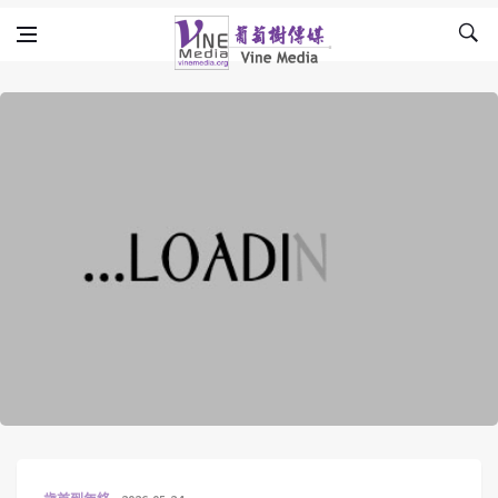
Skip to content
Vine Media
葡萄樹傳媒