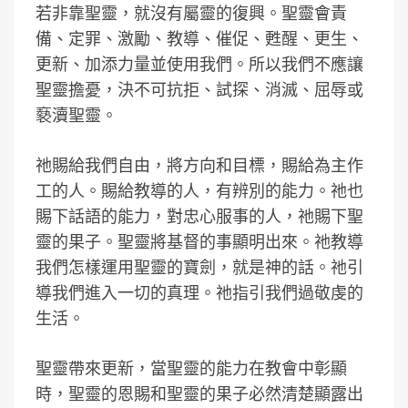
若非靠聖靈，就沒有屬靈的復興。聖靈會責
備、定罪、激勵、教導、催促、甦醒、更生、
更新、加添力量並使用我們。所以我們不應讓
聖靈擔憂，決不可抗拒、試探、消滅、屈辱或
褻瀆聖靈。
祂賜給我們自由，將方向和目標，賜給為主作
工的人。賜給教導的人，有辨別的能力。祂也
賜下話語的能力，對忠心服事的人，祂賜下聖
靈的果子。聖靈將基督的事顯明出來。祂教導
我們怎樣運用聖靈的寶劍，就是神的話。祂引
導我們進入一切的真理。祂指引我們過敬虔的
生活。
聖靈帶來更新，當聖靈的能力在教會中彰顯
時，聖靈的恩賜和聖靈的果子必然清楚顯露出