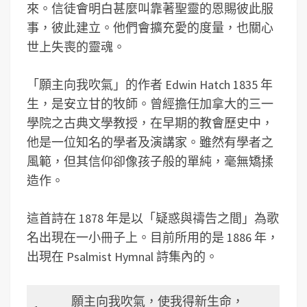
來。信徒會明白甚麼叫靠著聖靈的恩賜彼此服
事，彼此建立。他們會擴充愛的度量，也關心
世上失喪的靈魂。
「願主向我吹氣」的作者 Edwin Hatch 1835 年
生，是安立甘的牧師。曾經擔任加拿大的三一
學院之古典文學教授，在早期的教會歷史中，
他是一位知名的學者及演講家。雖然有學者之
風範，但其信仰卻像孩子般的單純，毫無矯揉
造作。
這首詩在 1878 年是以「疑惑與禱告之間」為歌
名出現在一小冊子上。目前所用的是 1886 年，
出現在 Psalmist Hymnal 詩集內的。
願主向我吹氣，使我得新生命，