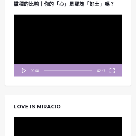
撒種的比喻｜你的「心」是那塊「好土」嗎？
視
訊
播
放
器
00:00
02:47
LOVE IS MIRACIO
視
訊
播