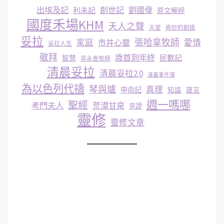
出埃及記
創世記
劉國偉
利未記
原文解經
國度禾場KHM
天人之聲
天堂
奇妙的創造
妥拉
張哈拿牧師
家庭
市井心靈
愛情
妥拉人生
敬拜
歳首到年終
民數記
智慧
梁永善牧師
清晨妥拉
清晨妥拉2.0
漫畫事件簿
為以色列代禱
琴與爐
真理
申命記
知識
箴言
週一嗎哪
聖經
考門夫人
荒漠甘泉
見證
靈修
靈修文章