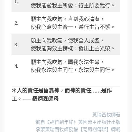
1.
使我能愛我主所愛，行主所要我行。
願主向我吹氣，直到我心清潔，
2.
使我心意與主合一，遵行主旨不懈。
願主向我吹氣，使我全人成聖，
3.
使我能夠效主榜樣，發出上主光榮。
願主向我吹氣，賜我永遠生命，
4.
使我永遠與主同在，永遠與主同行。
＊人的責任是信靠神，而神的責任……是作
工。 ── 羅炳森師母
黃瑞西牧師著
摘自《歲首到年終》美國榮主出版社出版
承蒙黃瑞西牧師授權【葡萄樹傳媒】轉載