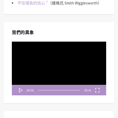
不住增長的信心
（維格氏 Smith Wigglesworth）
我們的異象
視
訊
播
放
器
00:00
00:41