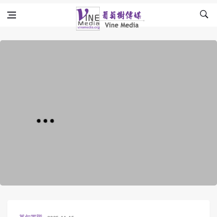
Skip to content
Vine Media
葡萄樹傳媒