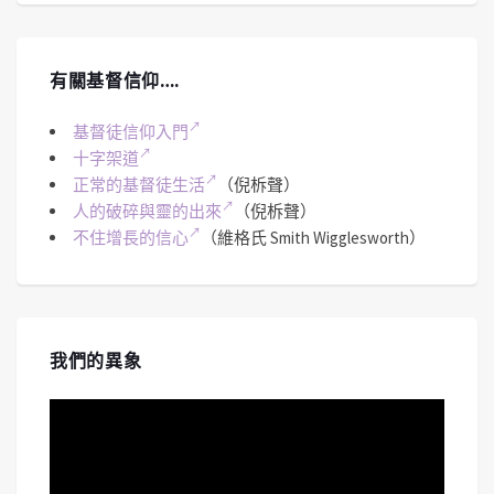
有關基督信仰….
基督徒信仰入門
十字架道
正常的基督徒生活
（倪柝聲）
人的破碎與靈的出來
（倪柝聲）
不住增長的信心
（維格氏 Smith Wigglesworth）
我們的異象
視
訊
播
放