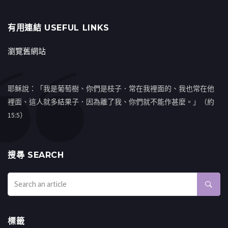
有用連結 USEFUL LINKS
瀏覽舊網站
耶穌說：「我是葡萄樹、你們是枝子．常在我裡面的、我也常在他
裡面、這人就多結果子．因為離了我、你們就不能作甚麼。」（約
15:5）
搜㝷 SEARCH
標籤