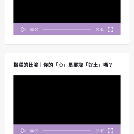
器
00:00
00:41
撒種的比喻｜你的「心」是那塊「好土」嗎？
視
訊
播
放
器
00:00
02:47