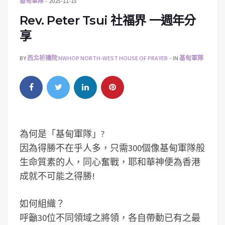
基甸軍隊
2025-11-15
Rev. Peter Tsui 社福界 一週年分
享
BY
西北祈禱院 NWHOP NORTH-WEST HOUSE OF PRAYER
IN
基甸軍隊
為何是「基甸軍隊」?
因為得勝不在乎人多，只需300個像基甸軍隊般
生命質素的人，同心奮戰，耶和華神便為香港
成就不可能之得勝!
如何組織？
呼籲30位不同領域之將領，各自帶動已有之最