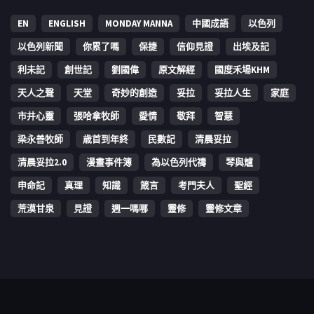
EN
ENGLISH
MONDAY MANNA
中國成語
以色列
以色列新聞
你累了嗎
保捷
信仰見證
出埃及記
利未記
創世記
劉國偉
原文解經
國度禾場KHM
天人之聲
天堂
奇妙的創造
妥拉
妥拉人生
家庭
市井心靈
張哈拿牧師
愛情
敬拜
智慧
梁永善牧師
歳首到年終
民數記
清晨妥拉
清晨妥拉2.0
漫畫事件簿
為以色列代禱
琴與爐
申命記
真理
知識
箴言
考門夫人
聖經
荒漠甘泉
見證
週一嗎哪
靈修
靈修文章