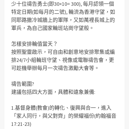
少十位禱告勇士(即30×10= 300), 每月認領一個
特定日期(如每月的二號), 輪流為香港守望，如
同耶路撒冷城牆上的軍隊，又如萬裡長城上的
軍兵，為自己國家輪班站崗守望般。
怎樣安排輪值當天？
按照聖靈啟示，可自由和創意地安排聚集或編
排24/7小組輪班守望、視像或電聯禱告會，更
可趁機舉辦每月一次禱告激勵大會等。
禱告範圍?
建議包括四大方面，具體和遠象兼備:
1.基督身體(教會)的轉化、復興與合一，進入
「家人同行，與父對齊」的榮耀福份(約翰福音
17:21-23)