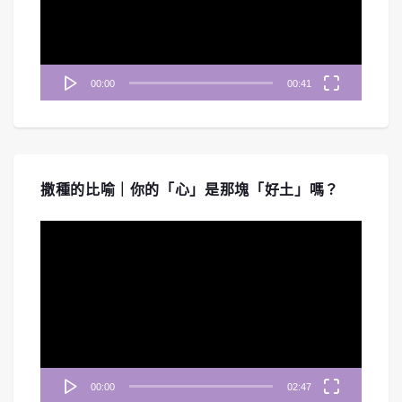
器
00:00
00:41
撒種的比喻｜你的「心」是那塊「好土」嗎？
視
訊
播
放
器
00:00
02:47