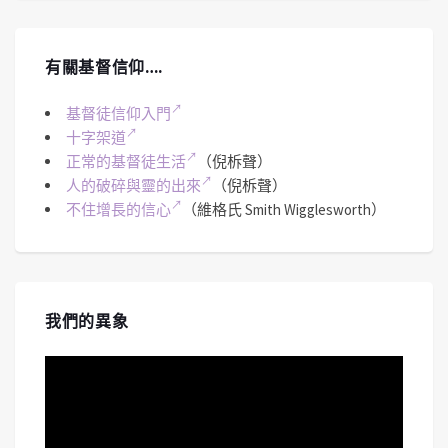
有關基督信仰….
基督徒信仰入門
十字架道
正常的基督徒生活
（倪柝聲）
人的破碎與靈的出來
（倪柝聲）
不住增長的信心
（維格氏 Smith Wigglesworth）
我們的異象
視
訊
播
放