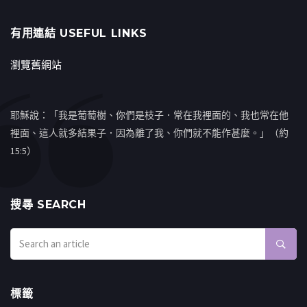
有用連結 USEFUL LINKS
瀏覽舊網站
耶穌說：「我是葡萄樹、你們是枝子．常在我裡面的、我也常在他
裡面、這人就多結果子．因為離了我、你們就不能作甚麼。」（約
15:5）
搜㝷 SEARCH
標籤