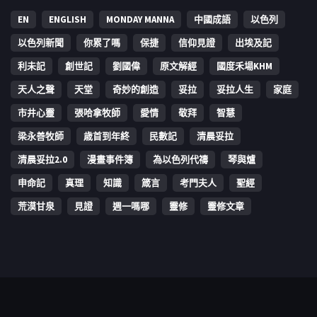
EN
ENGLISH
MONDAY MANNA
中國成語
以色列
以色列新聞
你累了嗎
保捷
信仰見證
出埃及記
利未記
創世記
劉國偉
原文解經
國度禾場KHM
天人之聲
天堂
奇妙的創造
妥拉
妥拉人生
家庭
市井心靈
張哈拿牧師
愛情
敬拜
智慧
梁永善牧師
歳首到年終
民數記
清晨妥拉
清晨妥拉2.0
漫畫事件簿
為以色列代禱
琴與爐
申命記
真理
知識
箴言
考門夫人
聖經
荒漠甘泉
見證
週一嗎哪
靈修
靈修文章