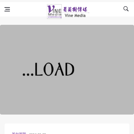
Skip to content
Vine Media
葡萄樹傳媒