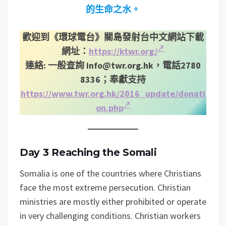
的生命之水。
歡迎到《環球電台》關島發射台中文網站下載
網址：
https://ktwr.org/
連絡: 一般查詢
info@twr.org.hk
，電話2780
8336；奉獻支持
https://www.twr.org.hk/2016_update/donati
on.php
Day 3 Reaching the Somali
Somalia is one of the countries where Christians
face the most extreme persecution. Christian
ministries are mostly either prohibited or operate
in very challenging conditions. Christian workers