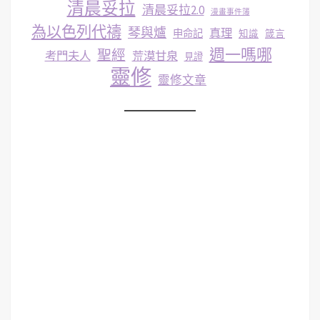
清晨妥拉
清晨妥拉2.0
漫畫事件簿
為以色列代禱
琴與爐
真理
申命記
知識
箴言
週一嗎哪
聖經
考門夫人
荒漠甘泉
見證
靈修
靈修文章