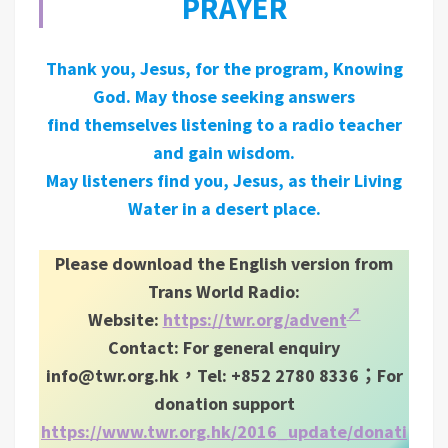
PRAYER
Thank you, Jesus, for the program, Knowing
God. May those seeking answers
find themselves listening to a radio teacher
and gain wisdom.
May listeners find you, Jesus, as their Living
Water in a desert place.
Please download the English version from
Trans World Radio:
Website:
https://twr.org/advent
Contact: For general enquiry
info@twr.org.hk
，Tel: +852 2780 8336；For
donation support
https://www.twr.org.hk/2016_update/donati