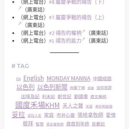
（網上電台）
#8 屬靈爭戰的禱告（下）
（廣東話）
（網上電台）
#7 屬靈爭戰的禱告（上）
（廣東話）
（網上電台）
#2 禱告的權柄
（廣東話）
（網上電台）
#1 禱告的能力
（廣東話）
# TAG
English
MONDAY MANNA
中國成語
EN
以色列
以色列新聞
你累了嗎
信仰見證
保捷
出埃及記
創世記
劉國偉
利未記
原文解經
國度禾場KHM
天人之聲
天堂
奇妙的創造
妥拉
張哈拿牧師
家庭
市井心靈
愛情
妥拉人生
敬拜
歳首到年終
民數記
智慧
梁永善牧師