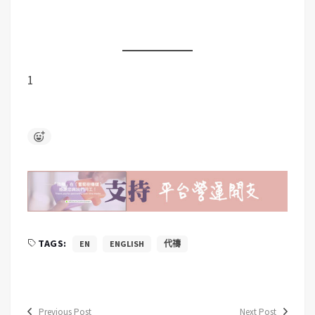
1
TAGS:
EN
ENGLISH
代禱
Previous Post
Next Post