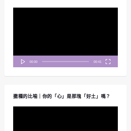
視
訊
播
放
器
00:00
00:41
撒種的比喻｜你的「心」是那塊「好土」嗎？
視
訊
播
放