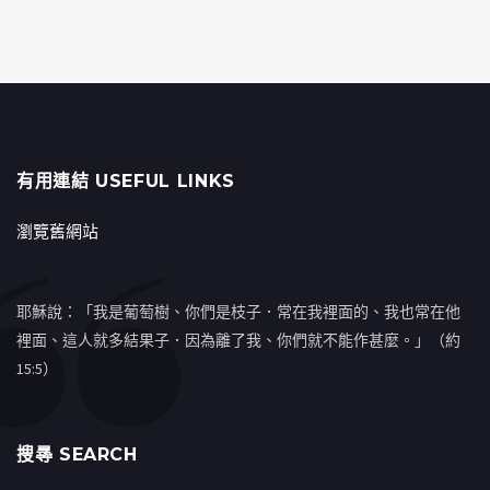
有用連結 USEFUL LINKS
瀏覽舊網站
耶穌說：「我是葡萄樹、你們是枝子．常在我裡面的、我也常在他
裡面、這人就多結果子．因為離了我、你們就不能作甚麼。」（約
15:5）
搜㝷 SEARCH