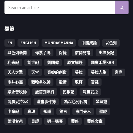
標籤
EN
ENGLISH
MONDAY MANNA
中國成語
以色列
以色列新聞
你累了嗎
保捷
信仰見證
出埃及記
利未記
創世記
劉國偉
原文解經
國度禾場KHM
天人之聲
天堂
奇妙的創造
妥拉
妥拉人生
家庭
市井心靈
張哈拿牧師
愛情
敬拜
智慧
梁永善牧師
歳首到年終
民數記
清晨妥拉
清晨妥拉2.0
漫畫事件簿
為以色列代禱
琴與爐
申命記
真理
知識
箴言
考門夫人
聖經
荒漠甘泉
見證
週一嗎哪
靈修
靈修文章