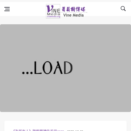
Skip to content
Vine Media
葡萄樹傳媒