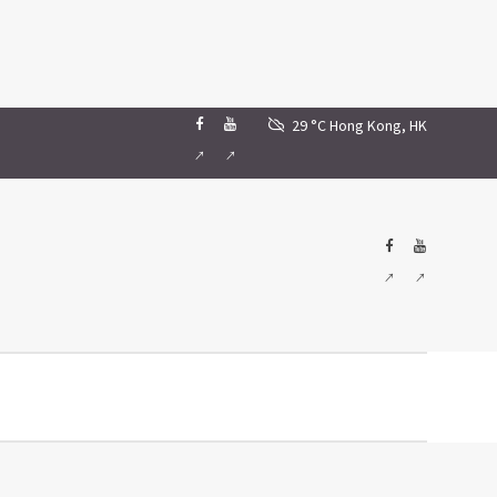
29 °C
Hong Kong, HK