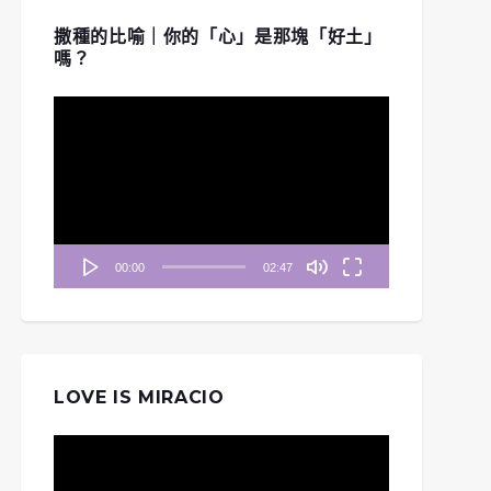
撒種的比喻｜你的「心」是那塊「好土」
嗎？
視
訊
播
放
器
00:00
02:47
LOVE IS MIRACIO
視
訊