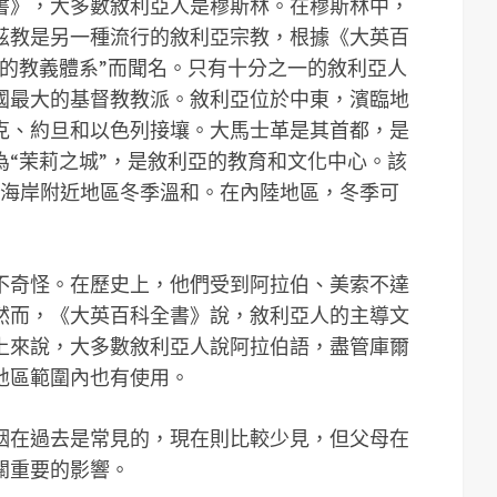
書》，大多數敘利亞人是穆斯林。在穆斯林中，
茲教是另一種流行的敘利亞宗教，根據《大英百
衷的教義體系”而聞名。只有十分之一的敘利亞人
國最大的基督教教派。敘利亞位於中東，濱臨地
克、約旦和以色列接壤。大馬士革是其首都，是
為“茉莉之城”，是敘利亞的教育和文化中心。該
，海岸附近地區冬季溫和。在內陸地區，冬季可
不奇怪。在歷史上，他們受到阿拉伯、美索不達
然而，《大英百科全書》說，敘利亞人的主導文
上來說，大多數敘利亞人說阿拉伯語，盡管庫爾
地區範圍內也有使用。
姻在過去是常見的，現在則比較少見，但父母在
關重要的影響。