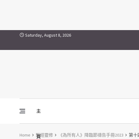
Skip to content
Saturday, August 8, 2026
主
Vine Media
葡萄樹傳媒
Home
聖經靈修
《為所有人》降臨節禱告手冊2023
第十四天
頁