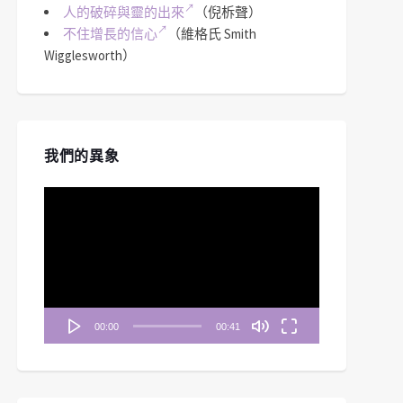
人的破碎與靈的出來
（倪柝聲）
不住增長的信心
（維格氏 Smith
Wigglesworth）
我們的異象
視
訊
播
放
器
00:00
00:41