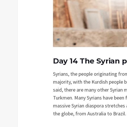
Day 14 The Syrian p
Syrians, the people originating fro
majority, with the Kurdish people 
said, there are many other Syrian 
Turkmen. Many Syrians have been f
massive Syrian diaspora stretches 
the globe, from Australia to Brazil.