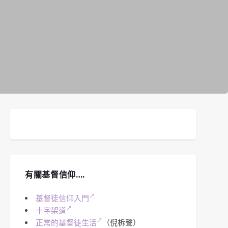
有關基督信仰….
基督徒信仰入門
十字架道
正常的基督徒生活
（倪柝聲）