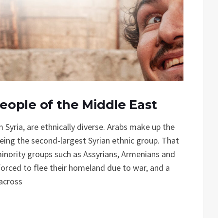
eople of the Middle East
m Syria, are ethnically diverse. Arabs make up the
being the second-largest Syrian ethnic group. That
minority groups such as Assyrians, Armenians and
orced to flee their homeland due to war, and a
across