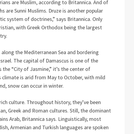
rians are Muslim, according to Britannica. And of
hs are Sunni Muslims. Druze is another popular
ctic system of doctrines,” says Britannica. Only
ristian, with Greek Orthodox being the largest
try.
ted along the Mediterranean Sea and bordering
srael. The capital of Damascus is one of the
 the “City of Jasmine,” it’s the center of
s climate is arid from May to October, with mild
and, snow can occur in winter.
 rich culture. Throughout history, they’ve been
an, Greek and Roman cultures. Still, the dominant
ins Arab, Britannica says. Linguistically, most
rdish, Armenian and Turkish languages are spoken