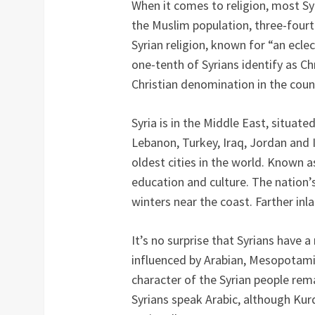
When it comes to religion, most Sy
the Muslim population, three-fourt
Syrian religion, known for “an ecle
one-tenth of Syrians identify as Ch
Christian denomination in the coun
Syria is in the Middle East, situa
Lebanon, Turkey, Iraq, Jordan and I
oldest cities in the world. Known as
education and culture. The nation’
winters near the coast. Farther inl
It’s no surprise that Syrians have a
influenced by Arabian, Mesopotami
character of the Syrian people rema
Syrians speak Arabic, although Ku