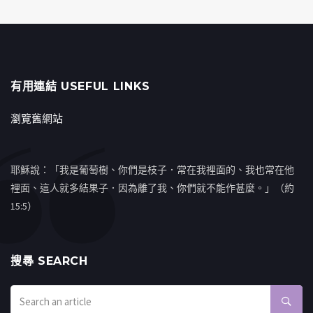
有用連結 USEFUL LINKS
瀏覽舊網站
耶穌說：「我是葡萄樹、你們是枝子．常在我裡面的、我也常在他
裡面、這人就多結果子．因為離了我、你們就不能作甚麼。」（約
15:5）
搜㝷 SEARCH