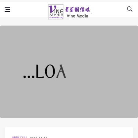
Skip to content
Vine Media
葡萄樹傳媒