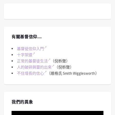
有關基督信仰….
基督徒信仰入門
十字架道
正常的基督徒生活
（倪柝聲）
人的破碎與靈的出來
（倪柝聲）
不住增長的信心
（維格氏 Smith Wigglesworth）
我們的異象
視