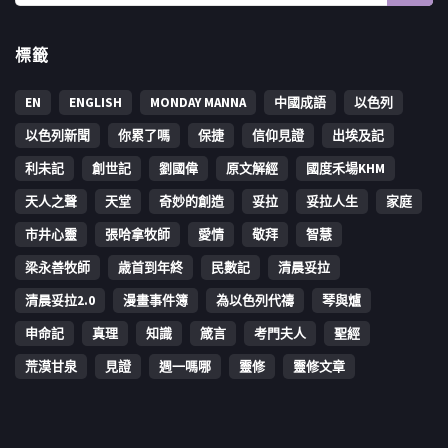
標籤
EN
ENGLISH
MONDAY MANNA
中國成語
以色列
以色列新聞
你累了嗎
保捷
信仰見證
出埃及記
利未記
創世記
劉國偉
原文解經
國度禾場KHM
天人之聲
天堂
奇妙的創造
妥拉
妥拉人生
家庭
市井心靈
張哈拿牧師
愛情
敬拜
智慧
梁永善牧師
歳首到年終
民數記
清晨妥拉
清晨妥拉2.0
漫畫事件簿
為以色列代禱
琴與爐
申命記
真理
知識
箴言
考門夫人
聖經
荒漠甘泉
見證
週一嗎哪
靈修
靈修文章