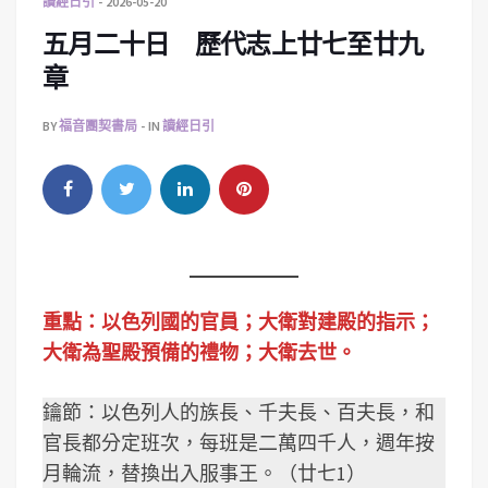
讀經日引
2026-05-20
五月二十日 歷代志上廿七至廿九
章
BY
福音團契書局
IN
讀經日引
重點：以色列國的官員；大衛對建殿的指示；
大衛為聖殿預備的禮物；大衛去世。
鑰節：以色列人的族長、千夫長、百夫長，和
官長都分定班次，每班是二萬四千人，週年按
月輪流，替換出入服事王。（廿七1）