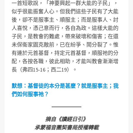
一首短歌說，「神要興起一群大能的子民」，
似乎很能振奮人心。但我們這些子民有了大能
後，卻不是服事主、順服主；而是服事人、討
人喜悅，憑己意而行，各自為政。這樣大能的
子民，是教會的難處，帶來破壞和傷害；在還
未保衛家園克敵前，已在紛爭、鬧分裂了。惟
有連於元首基督，持定元首基督，順服祂的分
配，各按各職，彼此相助，才能叫教會漸漸增
長（弗四15-16；西二19）。
默想：基督徒的本分是甚麼？就是服事主；我
們如何服事祂？
摘自《讀經日引》
承蒙福音團契書局授權轉載