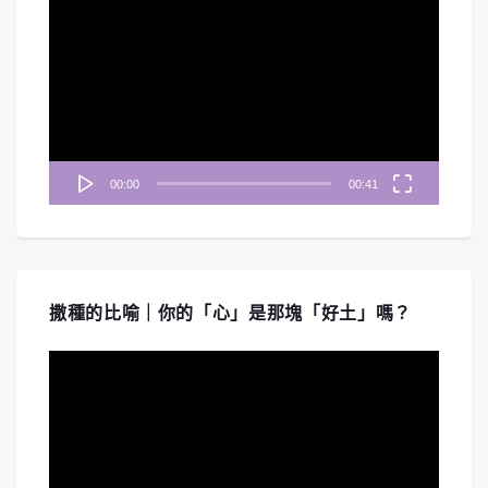
訊
播
放
器
00:00
00:41
撒種的比喻｜你的「心」是那塊「好土」嗎？
視
訊
播
放
器