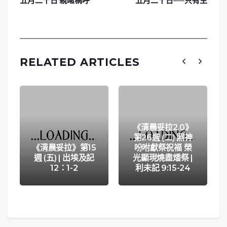
五月二十日 親暱稱呼
五月二十日──只有主
RELATED ARTICLES
《清晨妥拉2.0》
第26週 (二) 照神
《清晨妥拉》第15
吩咐獻祭祝福 榮
週 (五) | 出埃及記
光顯現燒盡燔祭 |
12：1-2
利未記 9:15-24