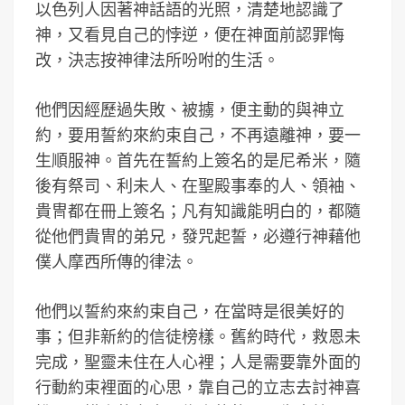
以色列人因著神話語的光照，清楚地認識了
神，又看見自己的悖逆，便在神面前認罪悔
改，決志按神律法所吩咐的生活。
他們因經歷過失敗、被擄，便主動的與神立
約，要用誓約來約束自己，不再遠離神，要一
生順服神。首先在誓約上簽名的是尼希米，隨
後有祭司、利未人、在聖殿事奉的人、領袖、
貴冑都在冊上簽名；凡有知識能明白的，都隨
從他們貴冑的弟兄，發咒起誓，必遵行神藉他
僕人摩西所傳的律法。
他們以誓約來約束自己，在當時是很美好的
事；但非新約的信徒榜樣。舊約時代，救恩未
完成，聖靈未住在人心裡；人是需要靠外面的
行動約束裡面的心思，靠自己的立志去討神喜