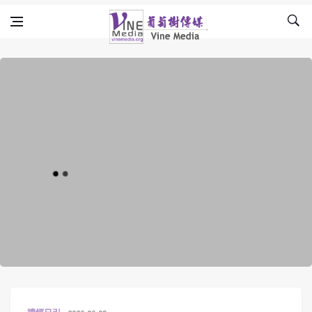
Skip to content
Vine Media
葡萄樹傳媒