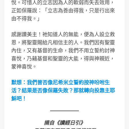
悅。可惜人的立志因為人的軟弱而失去效用，
正如保羅說：「立志為善由得我，只是行出來
由不得我。」
感謝讚美主！祂知道人的無能，便為人設立救
恩，將聖靈賜給凡相信主的人。我們因有聖靈
內住，又有基督的生命，我們不用立誓約討神
喜悅，乃藉基督和聖靈的大能，得與神親近，
蒙神喜悅。
默想：我們曾否像尼希米立誓約按神吩咐生
活？結果是否像保羅失敗？那就轉向投靠主耶
穌吧！
摘自《讀經日引》