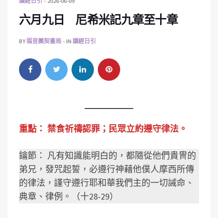
讀經日引
2026-06-09
六月九日 尼希米記九章至十章
BY
福音團契書局
IN
讀經日引
重點： 禁食祈禱認罪；民眾立約遵守律法。
鑰節： 凡有知識能明白的，都隨從他們貴冑的
弟兄，發咒起誓，必遵行神藉他僕人摩西所傳
的律法，謹守遵行耶和華我們主的一切誡命、
典章、律例。（十28-29）