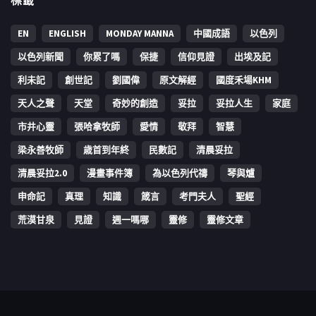
標籤
EN
ENGLISH
MONDAY MANNA
中國成語
以色列
以色列新聞
你累了嗎
保捷
信仰見證
出埃及記
利未記
創世記
劉國偉
原文解經
國度禾場KHM
天人之聲
天堂
奇妙的創造
妥拉
妥拉人生
家庭
市井心靈
張哈拿牧師
愛情
敬拜
智慧
梁永善牧師
歳首到年終
民數記
清晨妥拉
清晨妥拉2.0
漫畫事件簿
為以色列代禱
琴與爐
申命記
真理
知識
箴言
考門夫人
聖經
荒漠甘泉
見證
週一嗎哪
靈修
靈修文章