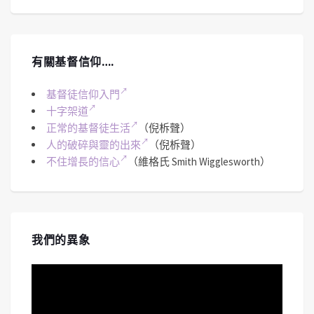
有關基督信仰….
基督徒信仰入門
十字架道
正常的基督徒生活
（倪柝聲）
人的破碎與靈的出來
（倪柝聲）
不住增長的信心
（維格氏 Smith Wigglesworth）
我們的異象
視
訊
播