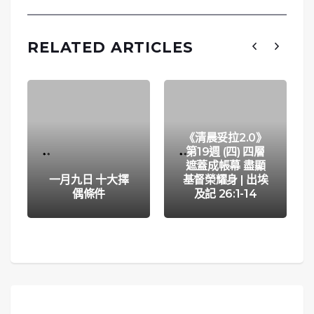
RELATED ARTICLES
《清晨妥拉2.0》
第19週 (四) 四層
遮蓋成帳幕 盡顯
一月九日 十大擇
基督榮耀身 | 出埃
偶條件
及記 26:1-14