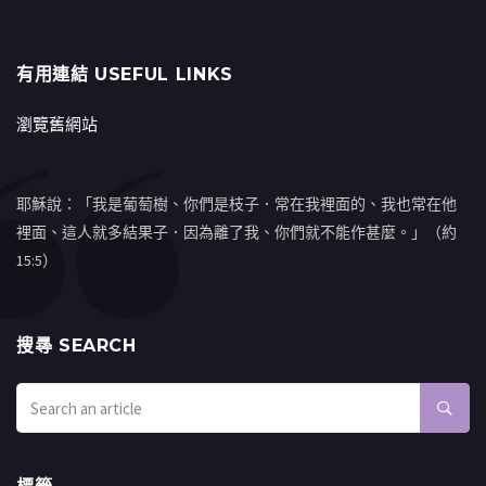
有用連結 USEFUL LINKS
瀏覽舊網站
耶穌說：「我是葡萄樹、你們是枝子．常在我裡面的、我也常在他
裡面、這人就多結果子．因為離了我、你們就不能作甚麼。」（約
15:5）
搜㝷 SEARCH