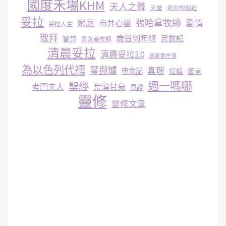
國度禾場KHM
天人之聲
天堂
奇妙的創造
妥拉
張哈拿牧師
家庭
市井心靈
愛情
妥拉人生
敬拜
歳首到年終
民數記
智慧
梁永善牧師
清晨妥拉
清晨妥拉2.0
漫畫事件簿
為以色列代禱
琴與爐
真理
申命記
知識
箴言
週一嗎哪
聖經
考門夫人
荒漠甘泉
見證
靈修
靈修文章