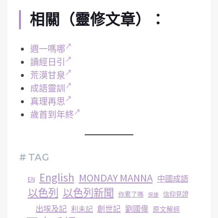
相關（靈修文章）：
週一嗎哪
讀經日引
荒漠甘泉
成語靈訓
真理再思
歲首到年終
# TAG
English
MONDAY MANNA
中國成語
EN
以色列
以色列新聞
你累了嗎
信仰見證
保捷
出埃及記
創世記
劉國偉
利未記
原文解經