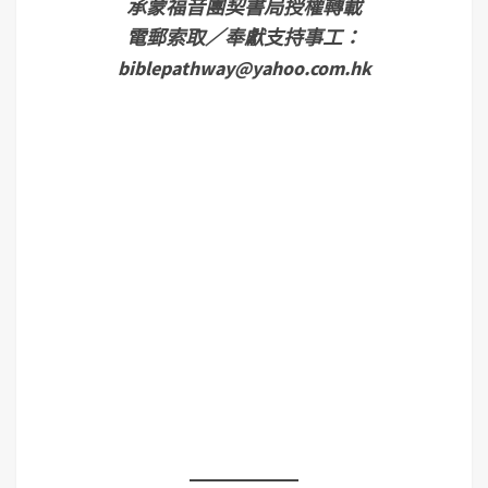
承蒙福音團契書局授權轉載
電郵索取／奉獻支持事工：
biblepathway@yahoo.com.hk