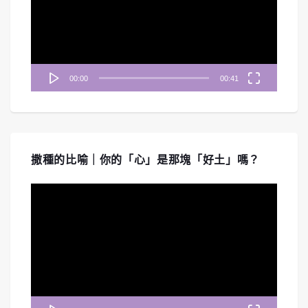
放
器
00:00
00:41
撒種的比喻｜你的「心」是那塊「好土」嗎？
視
訊
播
放
器