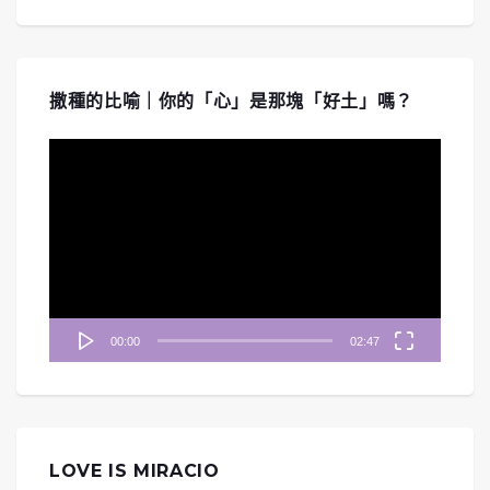
撒種的比喻｜你的「心」是那塊「好土」嗎？
視
訊
播
放
器
00:00
02:47
LOVE IS MIRACIO