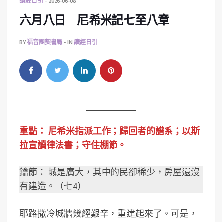
讀經日引
2026-06-08
六月八日 尼希米記七至八章
BY
福音團契書局
IN
讀經日引
重點：
尼希米指派工作；歸回者的譜系；以斯
拉宣讀律法書；守住棚節。
鑰節： 城是廣大，其中的民卻稀少，房屋還沒
有建造。（七4）
耶路撒冷城牆幾經艱辛，重建起來了。可是，