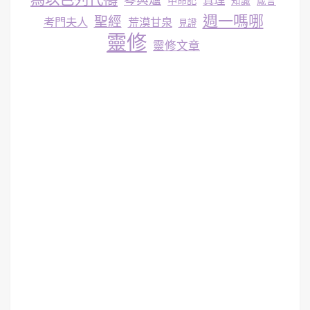
真理
申命記
知識
箴言
週一嗎哪
聖經
考門夫人
荒漠甘泉
見證
靈修
靈修文章