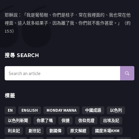
耶穌說：「我是葡萄樹、你們是枝子．常在我裡面的、我也常在他
裡面、這人就多結果子．因為離了我、你們就不能作甚麼。」（約
15:5）
搜㝷 SEARCH
標籤
EN
ENGLISH
MONDAY MANNA
中國成語
以色列
以色列新聞
你累了嗎
保捷
信仰見證
出埃及記
利未記
創世記
劉國偉
原文解經
國度禾場KHM