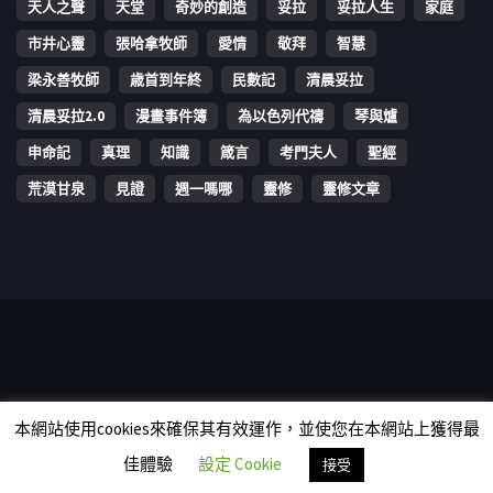
天人之聲
天堂
奇妙的創造
妥拉
妥拉人生
家庭
市井心靈
張哈拿牧師
愛情
敬拜
智慧
梁永善牧師
歳首到年終
民數記
清晨妥拉
清晨妥拉2.0
漫畫事件簿
為以色列代禱
琴與爐
申命記
真理
知識
箴言
考門夫人
聖經
荒漠甘泉
見證
週一嗎哪
靈修
靈修文章
Copyright © 2006-2026 The Vine Media Organization Limited. All
本網站使用cookies來確保其有效運作，並使您在本網站上獲得最
rights reserved.
佳體驗
設定 Cookie
接受