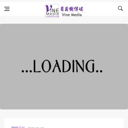
Skip to content
Vine Media
葡萄樹傳媒