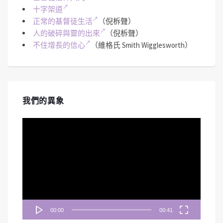
十字架道
正常的基督徒生活
（倪柝聲）
人的破碎與靈的出來
（倪柝聲）
不住增長的信心
（維格氏 Smith Wigglesworth）
我們的異象
視
訊
播
放
器
00:00
00:41