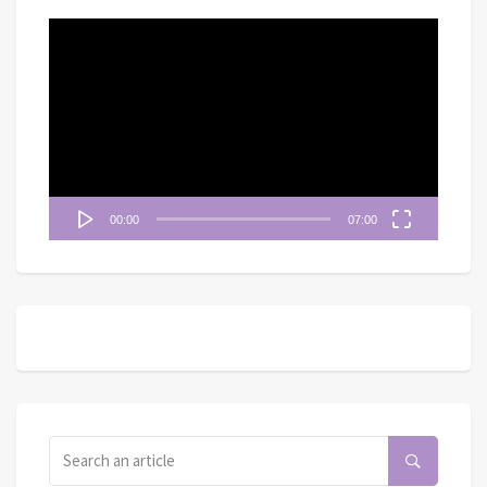
視
訊
播
放
器
00:00
07:00