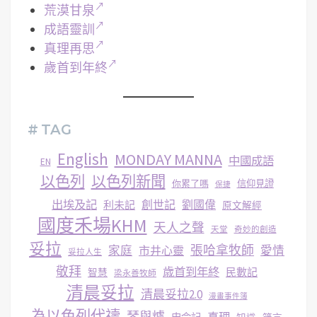
荒漠甘泉
成語靈訓
真理再思
歲首到年終
# TAG
English
MONDAY MANNA
中國成語
EN
以色列
以色列新聞
你累了嗎
信仰見證
保捷
出埃及記
創世記
劉國偉
利未記
原文解經
國度禾場KHM
天人之聲
天堂
奇妙的創造
妥拉
張哈拿牧師
家庭
市井心靈
愛情
妥拉人生
敬拜
歳首到年終
民數記
智慧
梁永善牧師
清晨妥拉
清晨妥拉2.0
漫畫事件簿
為以色列代禱
琴與爐