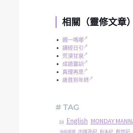
相關（靈修文章
週一嗎哪
讀經日引
荒漠甘泉
成語靈訓
真理再思
歲首到年終
# TAG
English
MONDAY MANN
EN
出埃及記
創世記
利未記
信仰見證