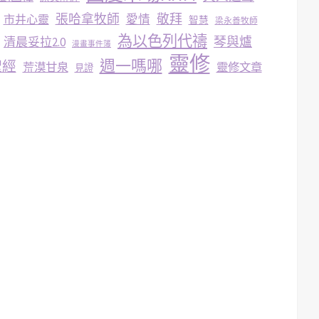
張哈拿牧師
敬拜
市井心靈
愛情
智慧
梁永善牧師
為以色列代禱
琴與爐
清晨妥拉2.0
漫畫事件簿
靈修
週一嗎哪
聖經
荒漠甘泉
靈修文章
見證