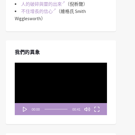
人的破碎與靈的出來
（倪柝聲）
不住增長的信心
（維格氏 Smith
Wigglesworth）
我們的異象
視
訊
播
放
器
00:00
00:41