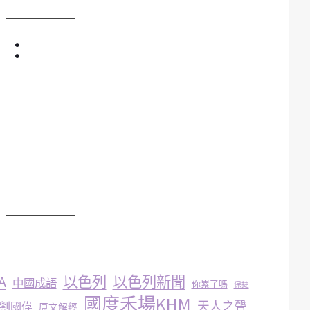
）：
A
以色列
以色列新聞
中國成語
你累了嗎
保捷
國度禾場KHM
天人之聲
劉國偉
原文解經