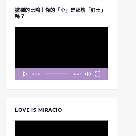
撒種的比喻｜你的「心」是那塊「好土」
嗎？
視
訊
播
放
器
00:00
02:47
LOVE IS MIRACIO
視
訊