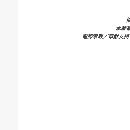
承蒙
電郵索取／奉獻支持