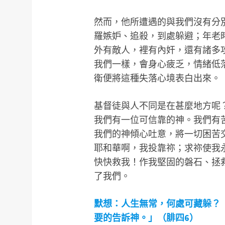
然而，他所遭遇的與我們沒有分
羅嫉妒、追殺，到處躲避；年老
外有敵人，裡有內奸，還有諸多
我們一樣，會身心疲乏，情緒低
衛便將這種失落心境表白出來。
基督徒與人不同是在甚麼地方呢
我們有一位可信靠的神。我們有
我們的神傾心吐意，將一切困苦
耶和華啊，我投靠祢；求祢使我
快快救我！作我堅固的磐石、拯
了我們。
默想：人生無常，何處可藏躲？
要的告訴神。」（腓四
6
）