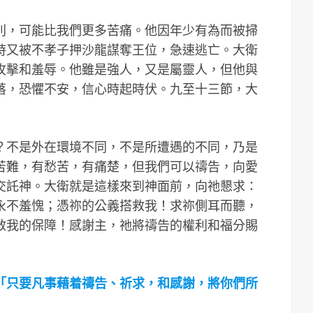
別，可能比我們更多苦痛。他因年少有為而被掃
時又被不孝子押沙龍謀奪王位，急速逃亡。大衛
攻擊和羞辱。他雖是強人，又是屬靈人，但他與
落，恐懼不安，信心時起時伏。九至十三節，大
？不是外在環境不同，不是所遭遇的不同，乃是
苦難，有愁苦，有痛楚，但我們可以禱告，向愛
交託神。大衛就是這樣來到神面前，向祂懇求：
永不羞愧；憑祢的公義搭救我！求祢側耳而聽，
救我的保障！感謝主，祂將禱告的權利和福分賜
「只要凡事藉着禱告、祈求，和感謝，將你們所