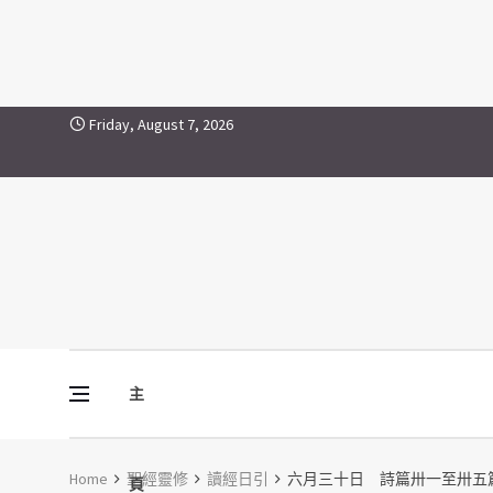
Skip to content
Friday, August 7, 2026
主
Vine Media
葡萄樹傳媒
Home
聖經靈修
讀經日引
六月三十日 詩篇卅一至卅五
頁