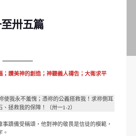
一至卅五篇
福；讚美神的創造；神聽義人禱告；大衛求平
求祢使我永不羞愧；憑祢的公義搭救我！求祢側耳
、拯救我的保障！（卅一1-2）
偉事蹟備受稱頌，他對神的敬畏是信徒的模範，
字。