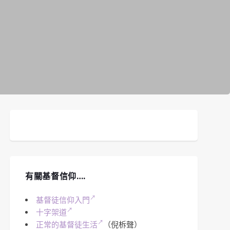
有關基督信仰….
基督徒信仰入門
十字架道
正常的基督徒生活
（倪柝聲）