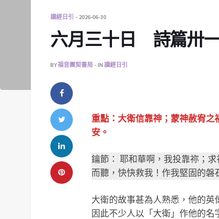
讀經日引
2026-06-30
六月三十日 詩篇卅
BY
福音團契書局
IN
讀經日引
重點：大衛信靠神；蒙神赦宥之
安。
鑰節： 耶和華啊，我投靠祢；
而聽，快快救我！作我堅固的磐石
大衛的故事甚為人熟悉，他的英
因此不少人以「大衛」作他的名