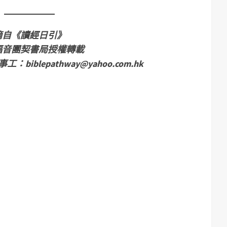
摘自《讀經日引》
福音團契書局授權轉載
事工：
biblepathway@yahoo.com.hk