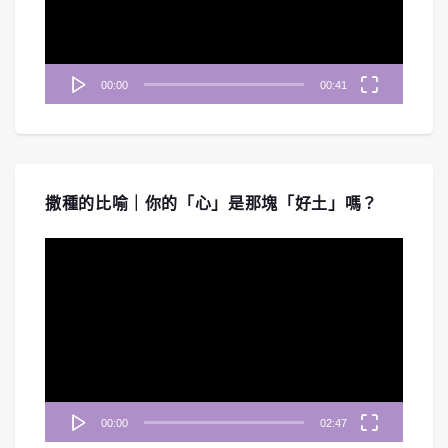
器
00:00
00:41
撒種的比喻｜你的「心」是那塊「好土」嗎？
視
訊
播
放
器
00:00
02:47