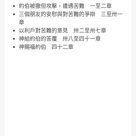
約伯被撒但攻擊，遭遇苦難 一至二章
三個朋友的安慰與對苦難的爭辯 三至卅一
章
以利戶對苦難的意見 卅二至卅七章
神給約伯的答覆 卅八至四十一章
神賜福約伯 四十二章