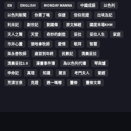
EN
ENGLISH
MONDAY MANNA
中國成語
以色列
以色列新聞
你累了嗎
保捷
信仰見證
出埃及記
利未記
創世記
劉國偉
原文解經
國度禾場KHM
天人之聲
天堂
奇妙的創造
妥拉
妥拉人生
家庭
市井心靈
張哈拿牧師
愛情
敬拜
智慧
梁永善牧師
歳首到年終
民數記
清晨妥拉
清晨妥拉2.0
漫畫事件簿
為以色列代禱
琴與爐
申命記
真理
知識
箴言
考門夫人
聖經
荒漠甘泉
見證
週一嗎哪
靈修
靈修文章