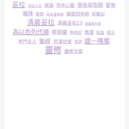
妥拉
張哈拿牧師
家庭
市井心靈
愛情
妥拉人生
敬拜
歳首到年終
民數記
智慧
梁永善牧師
清晨妥拉
清晨妥拉2.0
漫畫事件簿
為以色列代禱
琴與爐
真理
申命記
知識
箴言
週一嗎哪
聖經
考門夫人
荒漠甘泉
見證
靈修
靈修文章