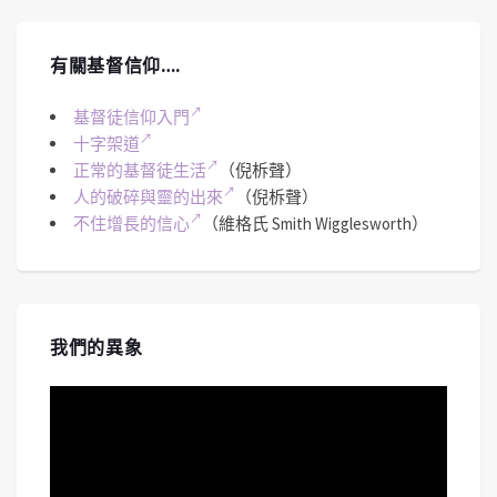
有關基督信仰….
基督徒信仰入門
十字架道
正常的基督徒生活
（倪柝聲）
人的破碎與靈的出來
（倪柝聲）
不住增長的信心
（維格氏 Smith Wigglesworth）
我們的異象
視
訊
播
放