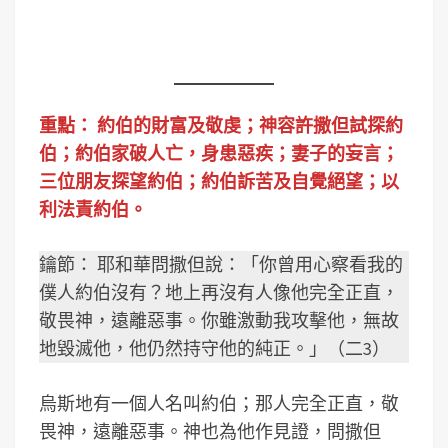
重點：
約伯的財富及敬虔；神容許撒但試探約
伯；約伯家破人亡，身患惡疾；妻子的妄言；
三位朋友探望約伯；約伯訴苦及自覺絕望；以
利法責約伯。
鑰節： 耶和華問撒但說：「你曾用心察看我的
僕人約伯沒有？地上再沒有人像他完全正直，
敬畏神，遠離惡事。你雖激動我攻擊他，無故
地毀滅他，他仍然持守他的純正。」（二3）
烏斯地有一個人名叫約伯；那人完全正直，敬
畏神，遠離惡事。神也為他作見證，問撒但