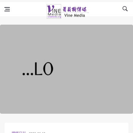
Skip to content
Vine Media
葡萄樹傳媒