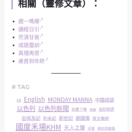
相關（靈修文章）：
週一嗎哪
讀經日引
荒漠甘泉
成語靈訓
真理再思
歲首到年終
# TAG
English
MONDAY MANNA
中國成語
EN
以色列
以色列新聞
你累了嗎
信仰見證
保捷
出埃及記
創世記
劉國偉
利未記
原文解經
國度禾場KHM
天人之聲
天堂
奇妙的創造