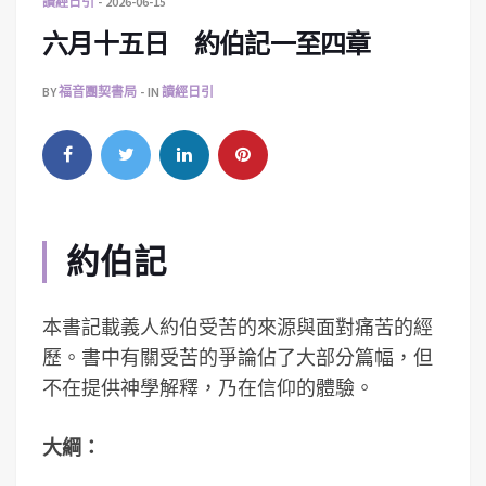
讀經日引
2026-06-15
六月十五日 約伯記一至四章
BY
福音團契書局
IN
讀經日引
約伯記
本書記載義人約伯受苦的來源與面對痛苦的經
歷。書中有關受苦的爭論佔了大部分篇幅，但
不在提供神學解釋，乃在信仰的體驗。
大綱：