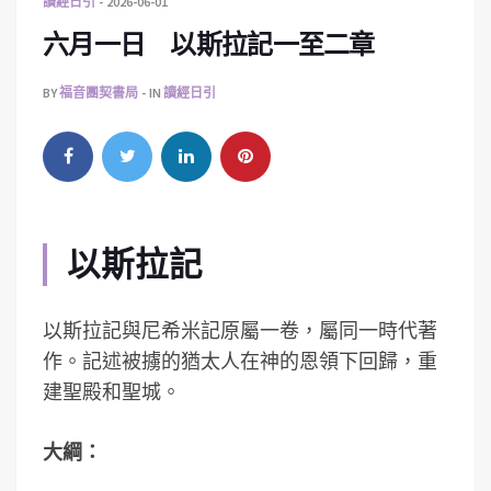
讀經日引
2026-06-01
六月一日 以斯拉記一至二章
BY
福音團契書局
IN
讀經日引
以斯拉記
以斯拉記與尼希米記原屬一卷，屬同一時代著
作。記述被擄的猶太人在神的恩領下回歸，重
建聖殿和聖城。
大綱：