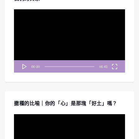
視
訊
播
放
器
00:00
00:41
撒種的比喻｜你的「心」是那塊「好土」嗎？
視
訊
播