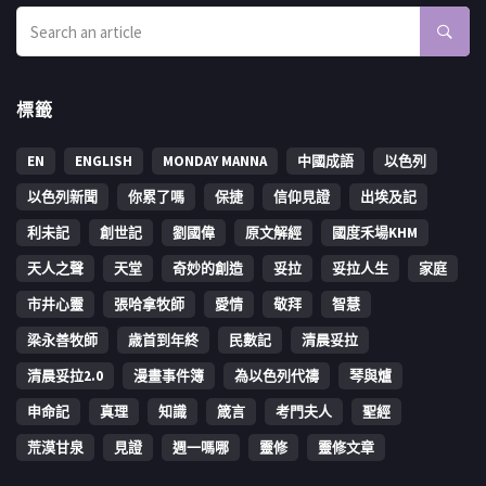
標籤
EN
ENGLISH
MONDAY MANNA
中國成語
以色列
以色列新聞
你累了嗎
保捷
信仰見證
出埃及記
利未記
創世記
劉國偉
原文解經
國度禾場KHM
天人之聲
天堂
奇妙的創造
妥拉
妥拉人生
家庭
市井心靈
張哈拿牧師
愛情
敬拜
智慧
梁永善牧師
歳首到年終
民數記
清晨妥拉
清晨妥拉2.0
漫畫事件簿
為以色列代禱
琴與爐
申命記
真理
知識
箴言
考門夫人
聖經
荒漠甘泉
見證
週一嗎哪
靈修
靈修文章