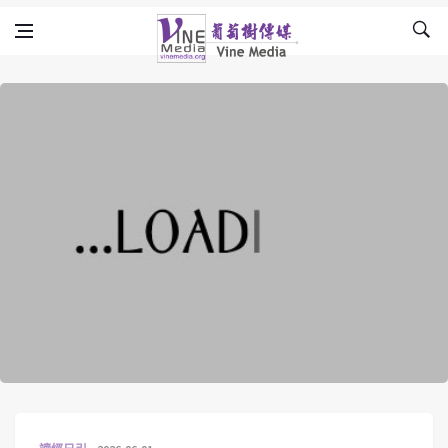
Skip to content
Vine Media
葡萄樹傳媒