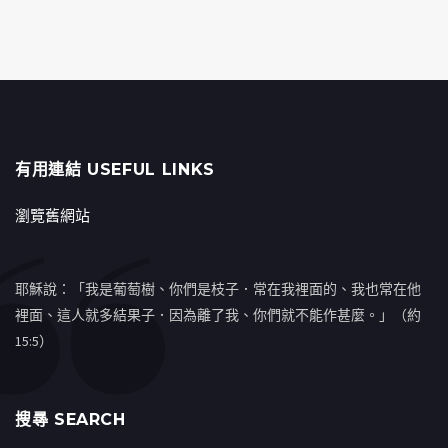
有用連結 USEFUL LINKS
瀏覽舊網站
耶穌說：「我是葡萄樹、你們是枝子．常在我裡面的、我也常在他
裡面、這人就多結果子．因為離了我、你們就不能作甚麼。」（約
15:5）
搜㝷 SEARCH