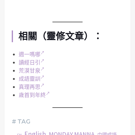
相關（靈修文章）：
週一嗎哪
讀經日引
荒漠甘泉
成語靈訓
真理再思
歲首到年終
# TAG
English
MONDAY MANNA
中國成語