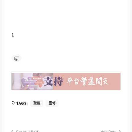
1
TAGS:
聖經
靈修
Previous Post
Next Post