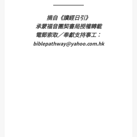
摘自《讀經日引》
承蒙福音團契書局授權轉載
電郵索取／奉獻支持事工：
biblepathway@yahoo.com.hk