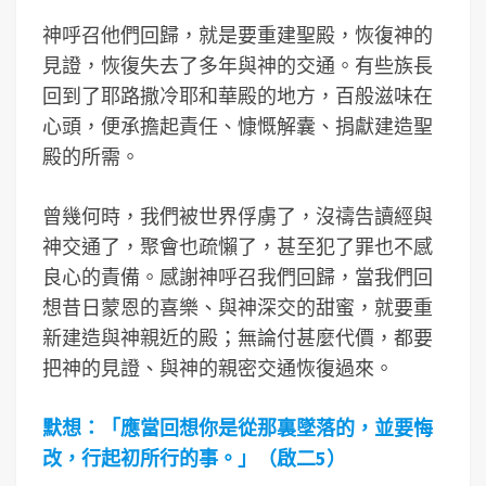
神呼召他們回歸，就是要重建聖殿，恢復神的
見證，恢復失去了多年與神的交通。有些族長
回到了耶路撒冷耶和華殿的地方，百般滋味在
心頭，便承擔起責任、慷慨解囊、捐獻建造聖
殿的所需。
曾幾何時，我們被世界俘虜了，沒禱告讀經與
神交通了，聚會也疏懶了，甚至犯了罪也不感
良心的責備。感謝神呼召我們回歸，當我們回
想昔日蒙恩的喜樂、與神深交的甜蜜，就要重
新建造與神親近的殿；無論付甚麼代價，都要
把神的見證、與神的親密交通恢復過來。
默想：「應當回想你是從那裏墜落的，並要悔
改，行起初所行的事。」（啟二5）