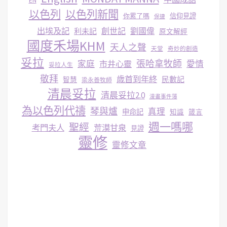
EN
以色列
以色列新聞
你累了嗎
信仰見證
保捷
出埃及記
創世記
劉國偉
利未記
原文解經
國度禾場KHM
天人之聲
天堂
奇妙的創造
妥拉
張哈拿牧師
家庭
市井心靈
愛情
妥拉人生
敬拜
歳首到年終
民數記
智慧
梁永善牧師
清晨妥拉
清晨妥拉2.0
漫畫事件簿
為以色列代禱
琴與爐
真理
申命記
知識
箴言
週一嗎哪
聖經
考門夫人
荒漠甘泉
見證
靈修
靈修文章