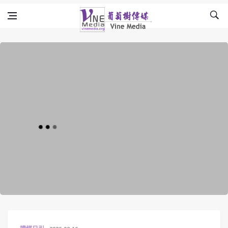
Skip to content
Vine Media
葡萄樹傳媒