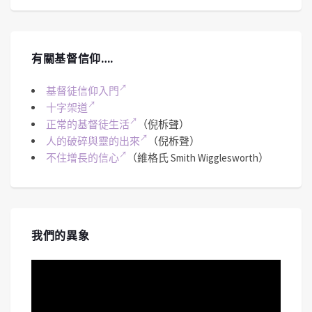
有關基督信仰….
基督徒信仰入門
十字架道
正常的基督徒生活
（倪柝聲）
人的破碎與靈的出來
（倪柝聲）
不住增長的信心
（維格氏 Smith Wigglesworth）
我們的異象
視
訊
播