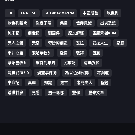
EN
ENGLISH
MONDAY MANNA
中國成語
以色列
以色列新聞
你累了嗎
保捷
信仰見證
出埃及記
利未記
創世記
劉國偉
原文解經
國度禾場KHM
天人之聲
天堂
奇妙的創造
妥拉
妥拉人生
家庭
市井心靈
張哈拿牧師
愛情
敬拜
智慧
梁永善牧師
歳首到年終
民數記
清晨妥拉
清晨妥拉2.0
漫畫事件簿
為以色列代禱
琴與爐
申命記
真理
知識
箴言
考門夫人
聖經
荒漠甘泉
見證
週一嗎哪
靈修
靈修文章