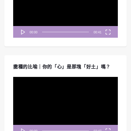
放
器
00:00
00:41
撒種的比喻｜你的「心」是那塊「好土」嗎？
視
訊
播
放
器
00:00
02:47