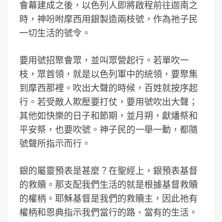
會幕建成之後，以色列人即將啟程前往迦南之
時，神吩咐摩西用銀製造兩枝號，作為祂子民
一切生活的號令。
要用號招聚會眾，並叫眾營起行。若單吹一
枝，眾首領，就是以色列軍中的統領，要聚集
到摩西那裡。吹出大聲的時候，百姓就按序起
行。若受敵人欺壓要打仗，要用號吹出大聲；
其他如快樂的日子和節期，並月朔，獻燔祭和
平安祭，也要吹號。神子民的一舉一動，都隨
號聲所指示而行。
銀的屬靈預表是甚麼？在聖經上，銀預表基督
的救贖。那支配我們生活的就是根據基督救贖
的權柄。耶穌基督是我們的救贖主，因此祂有
權柄和恩典指示我們當行的路、當有的生活。