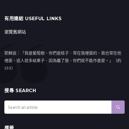
有用連結 USEFUL LINKS
瀏覽舊網站
耶穌說：「我是葡萄樹、你們是枝子．常在我裡面的、我也常在他
裡面、這人就多結果子．因為離了我、你們就不能作甚麼。」（約
15:5）
搜㝷 SEARCH
標籤