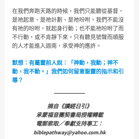
在我們奔跑天路的時候，我們只能聽從基督，
是祂起意、是祂計劃、是祂吩咐。我們不能沒
有祂的吩咐，就起身行動；也不能祂吩咐了而
不行動，或不肯靜下來。只有聽見號聲而順服
的人才能進入迦南，承受神的應許。
默想：有屬靈前人說：「神動，我動；神不
動，我不動。」我們如何留意聖靈的指示和引
導？
摘自《讀經日引》
承蒙福音團契書局授權轉載
電郵索取／奉獻支持事工：
biblepathway@yahoo.com.hk