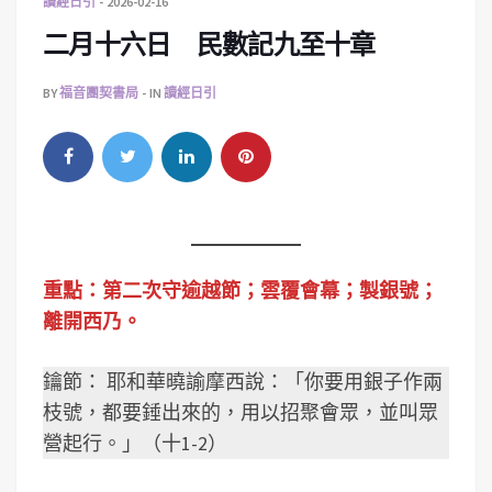
讀經日引
2026-02-16
二月十六日 民數記九至十章
BY
福音團契書局
IN
讀經日引
重點：第二次守逾越節；雲覆會幕；製銀號；
離開西乃。
鑰節： 耶和華曉諭摩西說：「你要用銀子作兩
枝號，都要錘出來的，用以招聚會眾，並叫眾
營起行。」（十1-2）