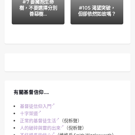
#7 要擁抱生命
樹，不要選擇分別
#105 渴望突破，
善惡樹…
但卻依然如故嗎？
有關基督信仰….
基督徒信仰入門
十字架道
正常的基督徒生活
（倪柝聲）
人的破碎與靈的出來
（倪柝聲）