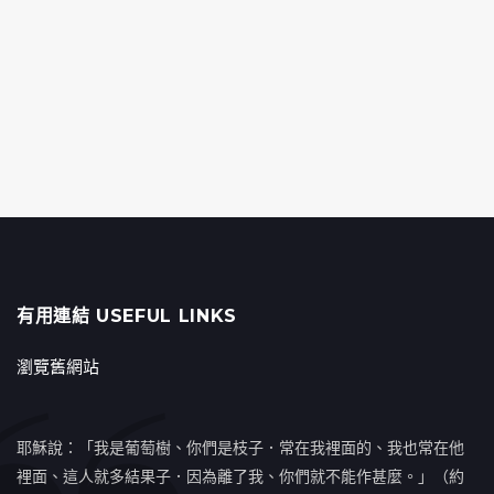
有用連結 USEFUL LINKS
瀏覽舊網站
耶穌說：「我是葡萄樹、你們是枝子．常在我裡面的、我也常在他
裡面、這人就多結果子．因為離了我、你們就不能作甚麼。」（約