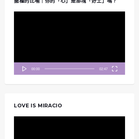
撒種的比喻｜你的「心」是那塊「好土」嗎？
視
訊
播
放
器
00:00
02:47
LOVE IS MIRACIO
視
訊
播