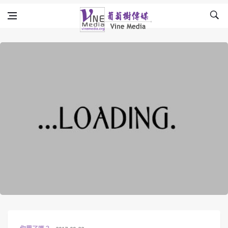
Skip to content
Vine Media
葡萄樹傳媒