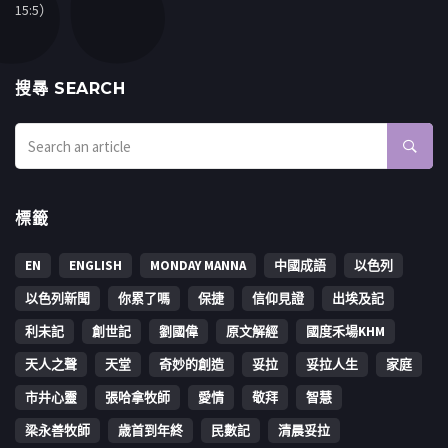
15:5）
搜㝷 SEARCH
標籤
EN
ENGLISH
MONDAY MANNA
中國成語
以色列
以色列新聞
你累了嗎
保捷
信仰見證
出埃及記
利未記
創世記
劉國偉
原文解經
國度禾場KHM
天人之聲
天堂
奇妙的創造
妥拉
妥拉人生
家庭
市井心靈
張哈拿牧師
愛情
敬拜
智慧
梁永善牧師
歳首到年終
民數記
清晨妥拉