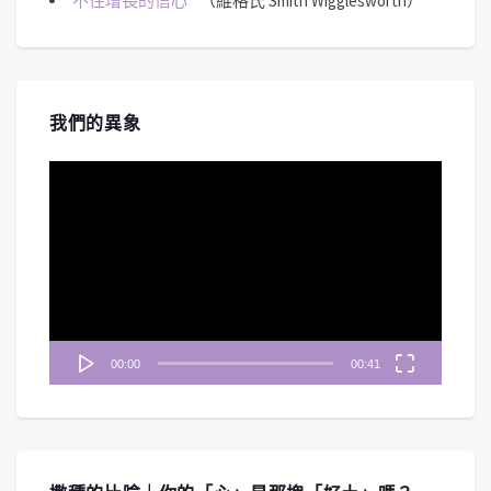
不住增長的信心
（維格氏 Smith Wigglesworth）
我們的異象
視
訊
播
放
器
00:00
00:41