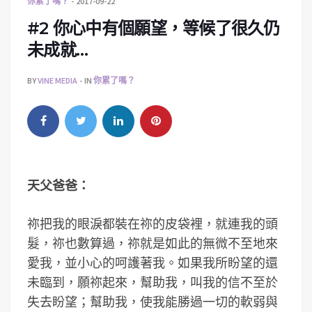
你累了嗎？
2017-09-22
#2 你心中有個願望，等候了很久仍
未成就…
BY
VINE MEDIA
IN
你累了嗎？
天父爸爸：
祢把我的眼淚都裝在祢的皮袋裡，就連我的頭
髮，祢也數算過，祢就是如此的無微不至地來
愛我，並小心的呵護著我。如果我所盼望的還
未臨到，願祢起來，幫助我，叫我的信不至於
失去盼望；幫助我，使我能勝過一切的軟弱與