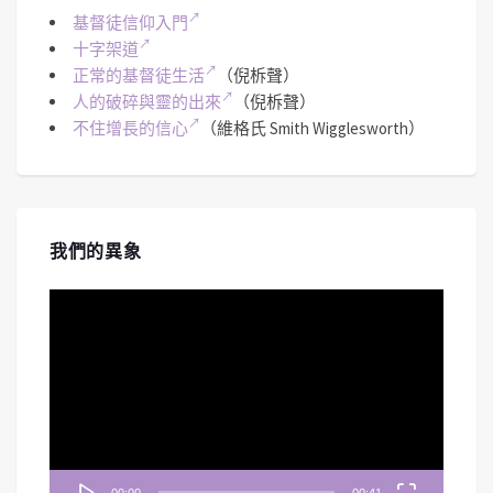
基督徒信仰入門
十字架道
正常的基督徒生活
（倪柝聲）
人的破碎與靈的出來
（倪柝聲）
不住增長的信心
（維格氏 Smith Wigglesworth）
我們的異象
視
訊
播
放
器
00:00
00:41