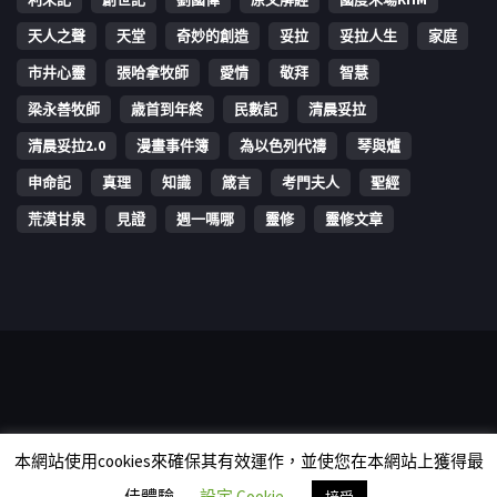
天人之聲
天堂
奇妙的創造
妥拉
妥拉人生
家庭
市井心靈
張哈拿牧師
愛情
敬拜
智慧
梁永善牧師
歳首到年終
民數記
清晨妥拉
清晨妥拉2.0
漫畫事件簿
為以色列代禱
琴與爐
申命記
真理
知識
箴言
考門夫人
聖經
荒漠甘泉
見證
週一嗎哪
靈修
靈修文章
Copyright © 2006-2026 The Vine Media Organization Limited. All
本網站使用cookies來確保其有效運作，並使您在本網站上獲得最
rights reserved.
佳體驗
設定 Cookie