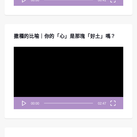
撒種的比喻｜你的「心」是那塊「好土」嗎？
視
訊
播
放
器
00:00
02:47