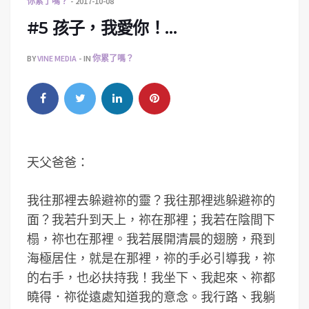
你累了嗎？
2017-10-08
#5 孩子，我愛你！…
BY
VINE MEDIA
IN
你累了嗎？
天父爸爸：
我往那裡去躲避祢的靈？我往那裡逃躲避祢的
面？我若升到天上，祢在那裡；我若在陰間下
榻，祢也在那裡。我若展開清晨的翅膀，飛到
海極居住，就是在那裡，祢的手必引導我，祢
的右手，也必扶持我！我坐下、我起來、祢都
曉得．祢從遠處知道我的意念。我行路、我躺