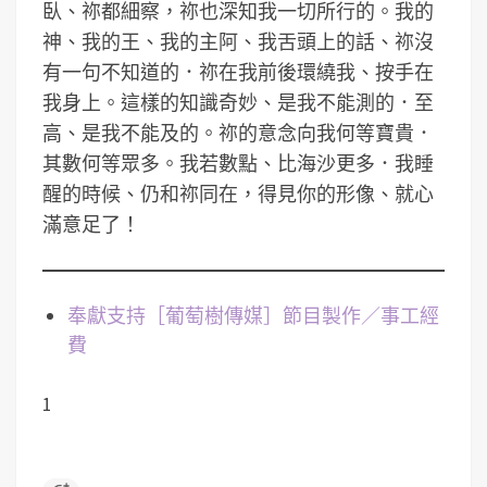
臥、祢都細察，祢也深知我一切所行的。我的
神、我的王、我的主阿、我舌頭上的話、祢沒
有一句不知道的．祢在我前後環繞我、按手在
我身上。這樣的知識奇妙、是我不能測的．至
高、是我不能及的。祢的意念向我何等寶貴．
其數何等眾多。我若數點、比海沙更多．我睡
醒的時候、仍和祢同在，得見你的形像、就心
滿意足了！
奉獻支持［葡萄樹傳媒］節目製作／事工經
費
1