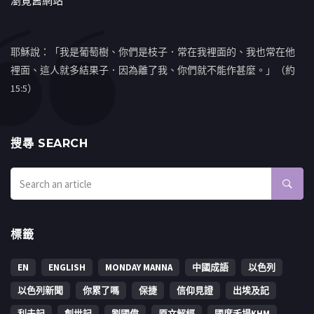
瀏覽舊網站
耶穌說：「我是葡萄樹、你們是枝子．常在我裡面的、我也常在他
裡面、這人就多結果子．因為離了我、你們就不能作甚麼。」（約
15:5）
搜㝷 SEARCH
標籤
EN
ENGLISH
MONDAY MANNA
中國成語
以色列
以色列新聞
你累了嗎
保捷
信仰見證
出埃及記
利未記
創世記
劉國偉
原文解經
國度禾場KHM