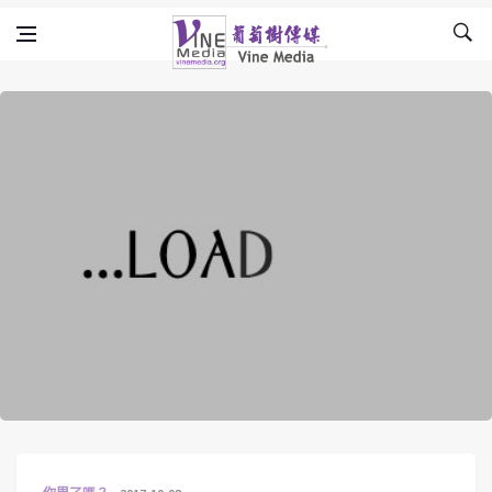
Skip to content
Vine Media
葡萄樹傳媒