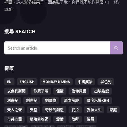
裡面、這人就多結果子．因為離了我、你們就不能作甚麼。」（約
15:5）
搜㝷 SEARCH
標籤
EN
ENGLISH
MONDAY MANNA
中國成語
以色列
以色列新聞
你累了嗎
保捷
信仰見證
出埃及記
利未記
創世記
劉國偉
原文解經
國度禾場KHM
天人之聲
天堂
奇妙的創造
妥拉
妥拉人生
家庭
市井心靈
張哈拿牧師
愛情
敬拜
智慧