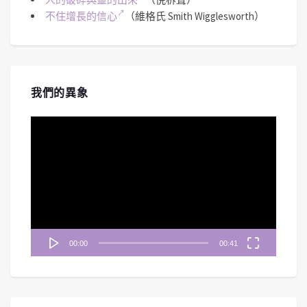
不住增長的信心
（維格氏 Smith Wigglesworth）
我們的異象
視
訊
播
放
器
00:00
00:41