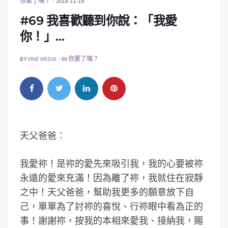
你累了嗎？
2018-11-19
#69 我喜歡聽到你說：「我愛
你！」…
BY
VINE MEDIA
IN
你累了嗎？
天父爸爸：
我愛祢！是祢的愛先來吸引我，我的心要被祢
永遠的愛來充滿！因為離了祢，我就住在寂靜
之中！天父爸爸，幫助我更多的願意放下自
己，單單為了討祢的喜悅、行祢眼中看為正的
事！謝謝祢，按我的本相來愛我、接納我，賜