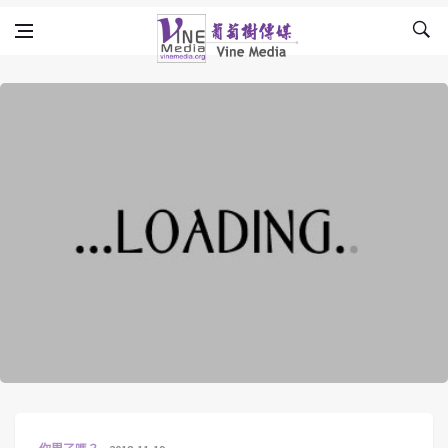
Skip to content
Vine Media
葡萄樹傳媒