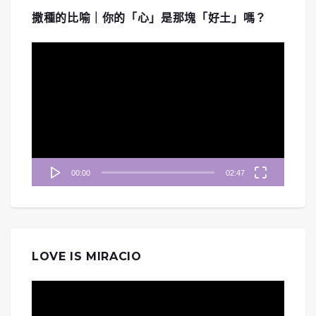
撒種的比喻｜你的「心」是那塊「好土」嗎？
視
訊
播
放
器
00:00
02:47
LOVE IS MIRACIO
視
訊