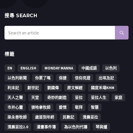
搜㝷 SEARCH
標籤
EN
ENGLISH
MONDAY MANNA
中國成語
以色列
以色列新聞
你累了嗎
保捷
信仰見證
出埃及記
利未記
創世記
劉國偉
原文解經
國度禾場KHM
天人之聲
天堂
奇妙的創造
妥拉
妥拉人生
家庭
市井心靈
張哈拿牧師
愛情
敬拜
智慧
梁永善牧師
歳首到年終
民數記
清晨妥拉
清晨妥拉2.0
漫畫事件簿
為以色列代禱
琴與爐