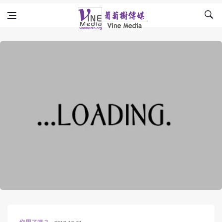
Skip to content
Vine Media
葡萄樹傳媒