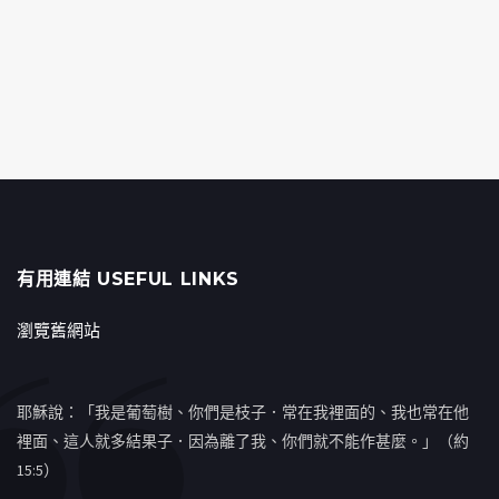
有用連結 USEFUL LINKS
瀏覽舊網站
耶穌說：「我是葡萄樹、你們是枝子．常在我裡面的、我也常在他
裡面、這人就多結果子．因為離了我、你們就不能作甚麼。」（約
15:5）