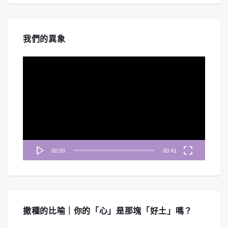
我們的異象
視
訊
播
放
器
00:00
00:41
撒種的比喻｜你的「心」是那塊「好土」嗎？