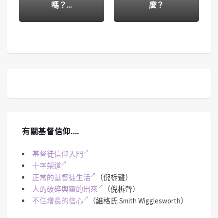
嗎？…
麼？
有關基督信仰….
基督徒信仰入門
十字架道
正常的基督徒生活
（倪柝聲）
人的破碎與靈的出來
（倪柝聲）
不住增長的信心
（維格氏 Smith Wigglesworth）