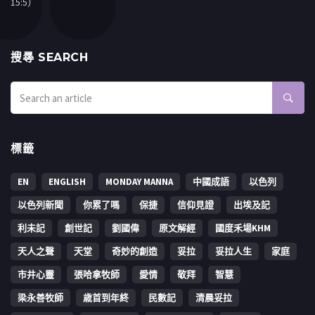
15:5）
搜㝷 SEARCH
標籤
EN
ENGLISH
MONDAY MANNA
中國成語
以色列
以色列新聞
你累了嗎
保捷
信仰見證
出埃及記
利未記
創世記
劉國偉
原文解經
國度禾場KHM
天人之聲
天堂
奇妙的創造
妥拉
妥拉人生
家庭
市井心靈
張哈拿牧師
愛情
敬拜
智慧
梁永善牧師
歳首到年終
民數記
清晨妥拉