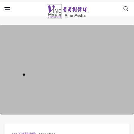
Skip to content
Vine Media
葡萄樹傳媒