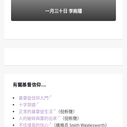
一月三十日 李商隱
有關基督信仰….
基督徒信仰入門
十字架道
正常的基督徒生活
（倪柝聲）
人的破碎與靈的出來
（倪柝聲）
不住增長的信心
（維格氏 Smith Wigglesworth）