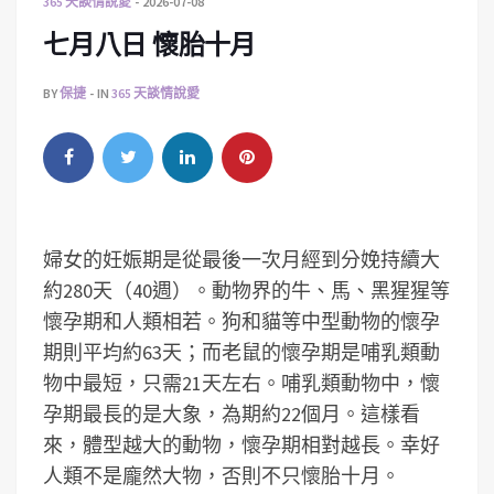
365 天談情說愛
2026-07-08
七月八日 懷胎十月
BY
保捷
IN
365 天談情說愛
婦女的妊娠期是從最後一次月經到分娩持續大
約280天（40週）。動物界的牛、馬、黑猩猩等
懷孕期和人類相若。狗和貓等中型動物的懷孕
期則平均約63天；而老鼠的懷孕期是哺乳類動
物中最短，只需21天左右。哺乳類動物中，懷
孕期最長的是大象，為期約22個月。這樣看
來，體型越大的動物，懷孕期相對越長。幸好
人類不是龐然大物，否則不只懷胎十月。