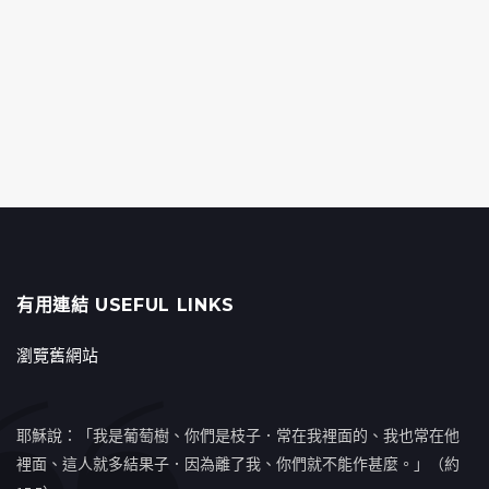
有用連結 USEFUL LINKS
瀏覽舊網站
耶穌說：「我是葡萄樹、你們是枝子．常在我裡面的、我也常在他
裡面、這人就多結果子．因為離了我、你們就不能作甚麼。」（約