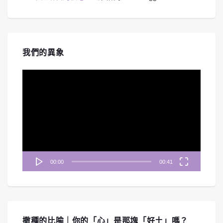
我們的異象
視
訊
播
放
器
00:00
00:41
撒種的比喻｜你的「心」是那塊「好土」嗎？