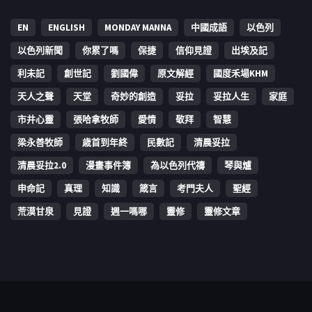
EN
ENGLISH
MONDAY MANNA
中國成語
以色列
以色列新聞
你累了嗎
保捷
信仰見證
出埃及記
利未記
創世記
劉國偉
原文解經
國度禾場KHM
天人之聲
天堂
奇妙的創造
妥拉
妥拉人生
家庭
市井心靈
張哈拿牧師
愛情
敬拜
智慧
梁永善牧師
歳首到年終
民數記
清晨妥拉
清晨妥拉2.0
漫畫事件簿
為以色列代禱
琴與爐
申命記
真理
知識
箴言
考門夫人
聖經
荒漠甘泉
見證
週一嗎哪
靈修
靈修文章