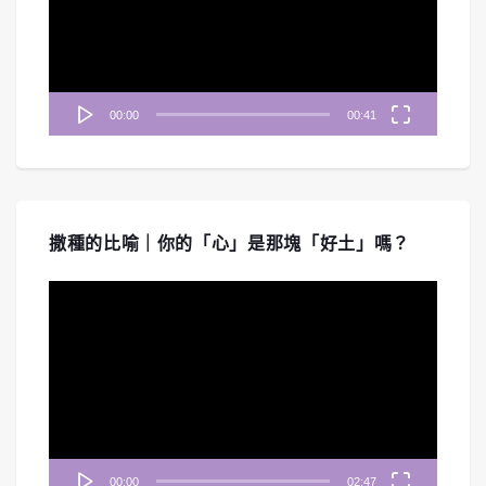
放
器
00:00
00:41
撒種的比喻｜你的「心」是那塊「好土」嗎？
視
訊
播
放
器
00:00
02:47