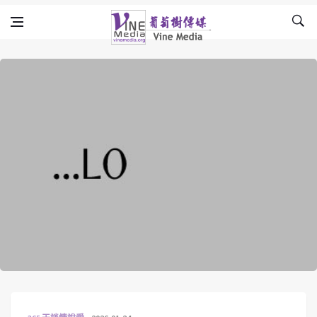
Skip to content
Vine Media
葡萄樹傳媒