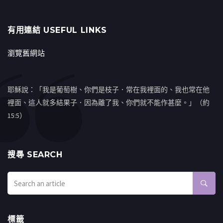
有用連結 USEFUL LINKS
瀏覽舊網站
耶穌說：「我是葡萄樹、你們是枝子．常在我裡面的、我也常在他
裡面、這人就多結果子．因為離了我、你們就不能作甚麼。」（約
15:5）
搜㝷 SEARCH
標籤