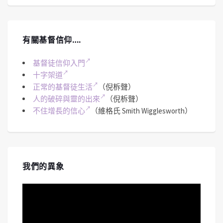
有關基督信仰….
基督徒信仰入門
十字架道
正常的基督徒生活
（倪柝聲）
人的破碎與靈的出來
（倪柝聲）
不住增長的信心
（維格氏 Smith Wigglesworth）
我們的異象
視
訊
播