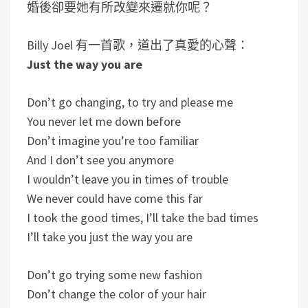
婚後卻要她有所改變來遷就你呢？
Billy Joel 有一首歌，道出了真愛的心聲：
Just the way you are
Don’t go changing, to try and please me
You never let me down before
Don’t imagine you’re too familiar
And I don’t see you anymore
I wouldn’t leave you in times of trouble
We never could have come this far
I took the good times, I’ll take the bad times
I’ll take you just the way you are
Don’t go trying some new fashion
Don’t change the color of your hair