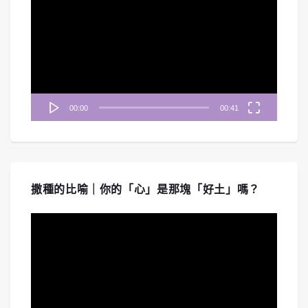
訊
播
放
器
00:00
00:41
撒種的比喻｜你的「心」是那塊「好土」嗎？
視
訊
播
放
器