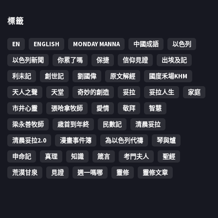
標籤
EN
ENGLISH
MONDAY MANNA
中國成語
以色列
以色列新聞
你累了嗎
保捷
信仰見證
出埃及記
利未記
創世記
劉國偉
原文解經
國度禾場KHM
天人之聲
天堂
奇妙的創造
妥拉
妥拉人生
家庭
市井心靈
張哈拿牧師
愛情
敬拜
智慧
梁永善牧師
歳首到年終
民數記
清晨妥拉
清晨妥拉2.0
漫畫事件簿
為以色列代禱
琴與爐
申命記
真理
知識
箴言
考門夫人
聖經
荒漠甘泉
見證
週一嗎哪
靈修
靈修文章