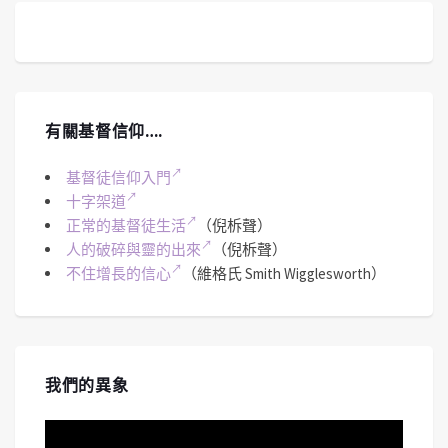
有關基督信仰….
基督徒信仰入門
十字架道
正常的基督徒生活
（倪柝聲）
人的破碎與靈的出來
（倪柝聲）
不住增長的信心
（維格氏 Smith Wigglesworth）
我們的異象
視