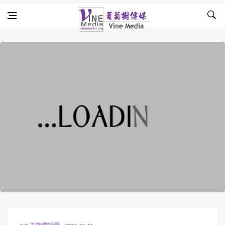
Skip to content
Vine Media
葡萄樹傳媒