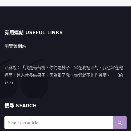
有用連結 USEFUL LINKS
瀏覽舊網站
耶穌說：「我是葡萄樹、你們是枝子．常在我裡面的、我也常在他
裡面、這人就多結果子．因為離了我、你們就不能作甚麼。」（約
15:5）
搜㝷 SEARCH