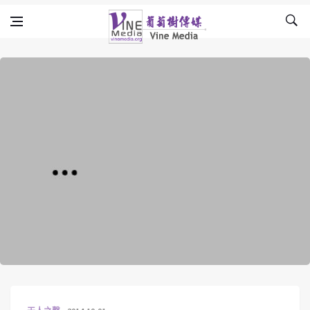
Skip to content
Vine Media
葡萄樹傳媒