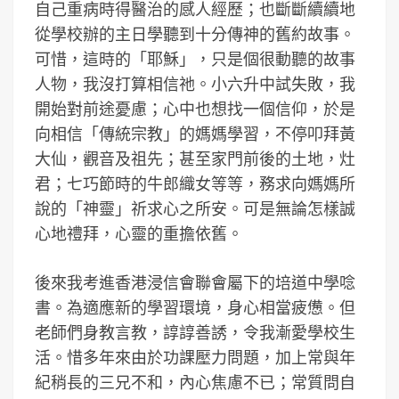
自己重病時得醫治的感人經歷；也斷斷續續地
從學校辦的主日學聽到十分傳神的舊約故事。
可惜，這時的「耶穌」，只是個很動聽的故事
人物，我沒打算相信祂。小六升中試失敗，我
開始對前途憂慮；心中也想找一個信仰，於是
向相信「傳統宗教」的媽媽學習，不停叩拜黃
大仙，觀音及祖先；甚至家門前後的土地，灶
君；七巧節時的牛郎織女等等，務求向媽媽所
說的「神靈」祈求心之所安。可是無論怎樣誠
心地禮拜，心靈的重擔依舊。
後來我考進香港浸信會聯會屬下的培道中學唸
書。為適應新的學習環境，身心相當疲憊。但
老師們身教言教，諄諄善誘，令我漸愛學校生
活。惜多年來由於功課壓力問題，加上常與年
紀稍長的三兄不和，內心焦慮不已；常質問自