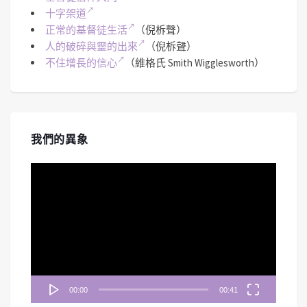
十字架道
正常的基督徒生活
（倪柝聲）
人的破碎與靈的出來
（倪柝聲）
不住增長的信心
（維格氏 Smith Wigglesworth）
我們的異象
視
訊
播
放
器
00:00
00:41