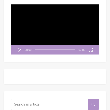
視
訊
播
放
器
00:00
07:00