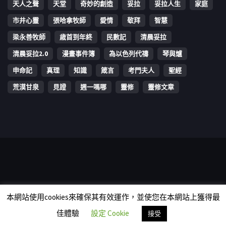
天人之聲
天堂
奇妙的創造
妥拉
妥拉人生
家庭
市井心靈
張哈拿牧師
愛情
敬拜
智慧
梁永善牧師
歳首到年終
民數記
清晨妥拉
清晨妥拉2.0
漫畫事件簿
為以色列代禱
琴與爐
申命記
真理
知識
箴言
考門夫人
聖經
荒漠甘泉
見證
週一嗎哪
靈修
靈修文章
Copyright © 2006-2026 The Vine Media Organization Limited. All
本網站使用cookies來確保其有效運作，並使您在本網站上獲得最
rights reserved.
佳體驗
設定 Cookie
接受