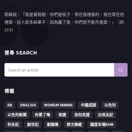
耶穌說：「我是葡萄樹、你們是枝子．常在我裡面的、我也常在他
裡面、這人就多結果子．因為離了我、你們就不能作甚麼。」（約
15:5）
搜㝷 SEARCH
標籤
EN
ENGLISH
MONDAY MANNA
中國成語
以色列
以色列新聞
你累了嗎
保捷
信仰見證
出埃及記
利未記
創世記
劉國偉
原文解經
國度禾場KHM