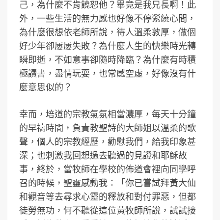
己，為什麼不肯饒恕他？畢竟是我兄長啊！此
外，一些生活的無力感也好像不停縈繞心間，
為什麼很想依老師所說，待人溫柔敦厚，做個
好少年卻屢屢失敗？為什麼人生的快樂時光轉
瞬即逝，不如意事卻隨時降臨？為什麼有時積
極讀書，盡情玩耍，也常感空虛，好像沒有什
麼意思似的？
幸而，培道的宗教氣氛相當濃厚，每天十分鐘
的早禱時間，負責教聖詩的大師姐以溫柔的歌
聲，個人的宗教經歷，勸慰我們，給我印象甚
深；也刺激我回想過去聽過的見證和耶穌故
事，終於，當牧師在學校的佈道會裡向同學呼
召的時候，聖靈感動我：「你已嘗試拜黃大仙
和觀音等去尋求心靈的釋放和對付罪惡，但都
徒勞無功，何不聽從這位黃牧師所說，試試接