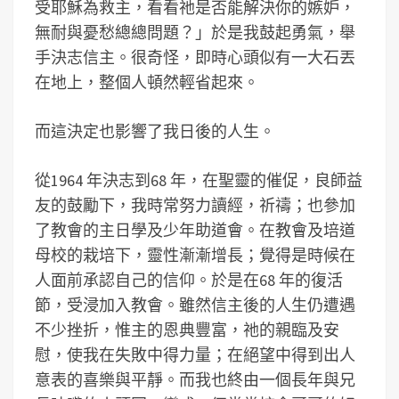
受耶穌為救主，看看祂是否能解決你的嫉妒，
無耐與憂愁總總問題？」於是我鼓起勇氣，舉
手決志信主。很奇怪，即時心頭似有一大石丟
在地上，整個人頓然輕省起來。
而這決定也影響了我日後的人生。
從1964 年決志到68 年，在聖靈的催促，良師益
友的鼓勵下，我時常努力讀經，祈禱；也參加
了教會的主日學及少年助道會。在教會及培道
母校的栽培下，靈性漸漸增長；覺得是時候在
人面前承認自己的信仰。於是在68 年的復活
節，受浸加入教會。雖然信主後的人生仍遭遇
不少挫折，惟主的恩典豐富，祂的親臨及安
慰，使我在失敗中得力量；在絕望中得到出人
意表的喜樂與平靜。而我也終由一個長年與兄