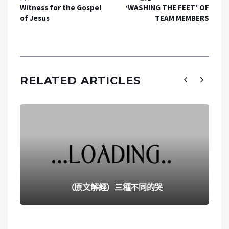
Witness for the Gospel
‘WASHING THE FEET’ OF
of Jesus
TEAM MEMBERS
RELATED ARTICLES
（原文解經）三種不同的哭