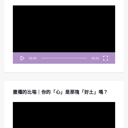
視
訊
播
放
器
00:00
00:41
撒種的比喻｜你的「心」是那塊「好土」嗎？
視
訊
播
放