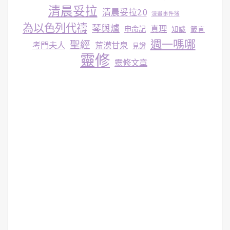
清晨妥拉
清晨妥拉2.0
漫畫事件簿
為以色列代禱
琴與爐
真理
申命記
知識
箴言
週一嗎哪
聖經
考門夫人
荒漠甘泉
見證
靈修
靈修文章