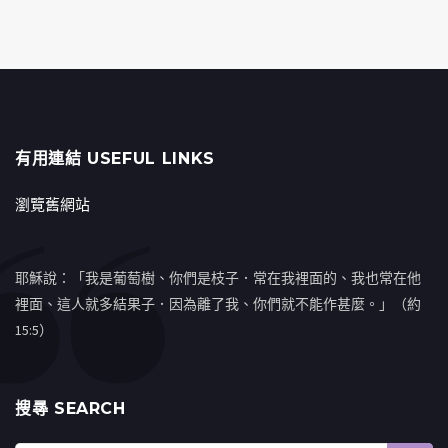
有用連結 USEFUL LINKS
瀏覽舊網站
耶穌說：「我是葡萄樹、你們是枝子．常在我裡面的、我也常在他
裡面、這人就多結果子．因為離了我、你們就不能作甚麼。」（約
15:5）
搜㝷 SEARCH