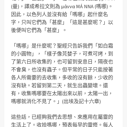
(曼)，譯成希拉文則為 μάννα MÁ NNA (嗎哪)。
因此，以色列人並沒有給「嗎哪」起什麼名
字，只叫它們為「甚麼」「這是甚麼呢？」以
後便叫它們為「甚麼」。
「嗎哪」是什麼呢？聖經只告訴我們「如白霜
的小圓物」，「樣子像芫婪子，可煮可烤，到
了第六日所收集的，也可留到安息日，隔夜也
不會臭，也沒有蟲子。但平常的日子只能按著
各人所需要的去收集，多收的沒有餘，少收的
沒有缺。若留到第二天，就生出蟲變壞。還
有，收集嗎哪要在太陽出來以前，太陽一出，
嗎哪就消化不見了。」(出埃及記十六章)
這些話，已經夠我們去思想、來應用在屬靈的
生活上了。收拾嗎哪，預表每早的靈修。每人