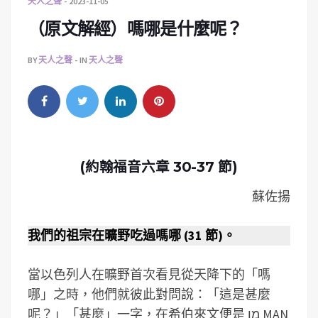
天人之聲
2023-11-05
（原文解經）嗎哪是什麼呢？
BY
天人之聲
IN
天人之聲
(約翰福音六章 30-37 節)
蘇佐揚
我們的祖宗在曠野吃過嗎哪 (31 節)。
當以色列人在曠野首次看見從天降下的「嗎
哪」之時，他們就彼此對問說：「這是甚麼
呢？」「甚麼」一字，在希伯來文便是 מָן MAN