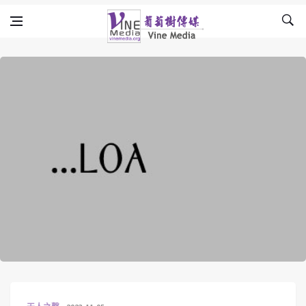
Skip to content
Vine Media
葡萄樹傳媒