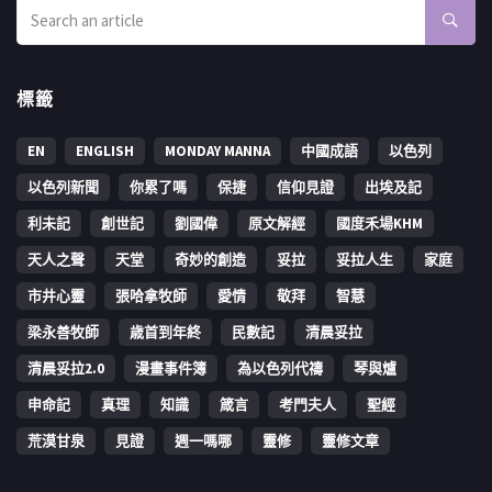
標籤
EN
ENGLISH
MONDAY MANNA
中國成語
以色列
以色列新聞
你累了嗎
保捷
信仰見證
出埃及記
利未記
創世記
劉國偉
原文解經
國度禾場KHM
天人之聲
天堂
奇妙的創造
妥拉
妥拉人生
家庭
市井心靈
張哈拿牧師
愛情
敬拜
智慧
梁永善牧師
歳首到年終
民數記
清晨妥拉
清晨妥拉2.0
漫畫事件簿
為以色列代禱
琴與爐
申命記
真理
知識
箴言
考門夫人
聖經
荒漠甘泉
見證
週一嗎哪
靈修
靈修文章