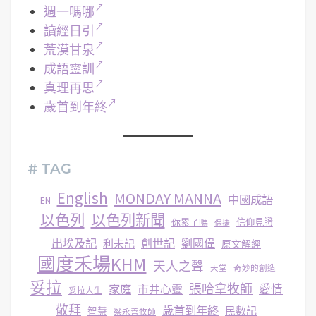
週一嗎哪
讀經日引
荒漠甘泉
成語靈訓
真理再思
歲首到年終
# TAG
English
MONDAY MANNA
中國成語
EN
以色列
以色列新聞
你累了嗎
信仰見證
保捷
出埃及記
創世記
劉國偉
利未記
原文解經
國度禾場KHM
天人之聲
天堂
奇妙的創造
妥拉
張哈拿牧師
家庭
市井心靈
愛情
妥拉人生
敬拜
歳首到年終
民數記
智慧
梁永善牧師