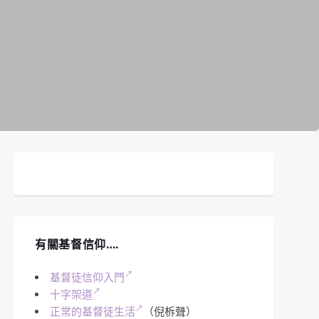
有關基督信仰….
基督徒信仰入門
十字架道
正常的基督徒生活
（倪柝聲）