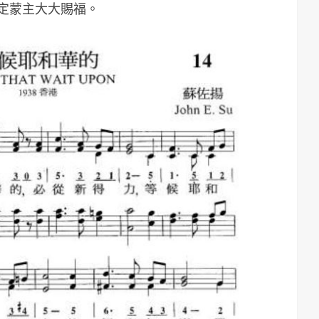
定蒙主大大賜福。