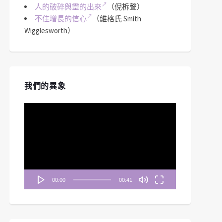
人的破碎與靈的出來
（倪柝聲）
不住增長的信心
（維格氏 Smith
Wigglesworth）
我們的異象
視
訊
播
放
器
00:00
00:41