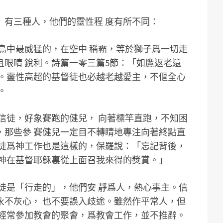
」有三種人，他們的靈性程 度有所不同：
鳥中最威猛的，在空中 稱霸，等於獅子爲一切走
眼睛 銳利。詩篇一零三篇5節：「如鷹返老還
利。靈性高超的基督徒也必越老越愛主，不傴全心
。
信徒，好象賽跑的健兒， 向著標竿直跑，不知困
，那些參 賽健兒一定目不轉睛地專注向著終點直
督徒爲神工作也是這樣的，保羅說：「忘記背後，
得神在基督耶穌裏從上面召我來得的獎賞。」
徒是「行走的」，他們安 靜爲人，熱心事主。信
永不灰心， 也不要誤入歧途。雖然作平常人，但
，經常參加教會的聚會，爲教會工作，並不推辭。