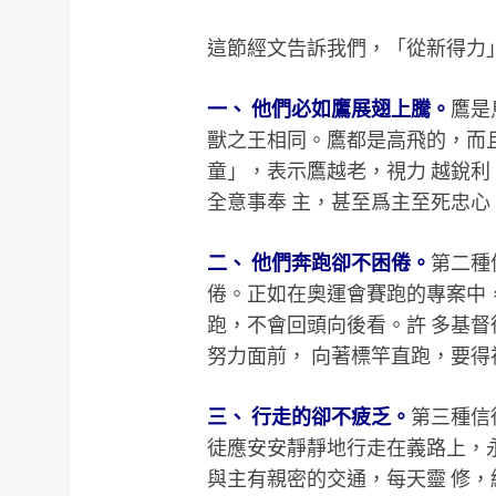
這節經文告訴我們，「從新得力
一、 他們必如鷹展翅上騰。
鷹是
獸之王相同。鷹都是高飛的，而且
童」，表示鷹越老，視力 越銳
全意事奉 主，甚至爲主至死忠心
二、 他們奔跑卻不困倦。
第二種
倦。正如在奧運會賽跑的專案中
跑，不會回頭向後看。許 多基
努力面前， 向著標竿直跑，要
三、 行走的卻不疲乏。
第三種信
徒應安安靜靜地行走在義路上，
與主有親密的交通，每天靈 修