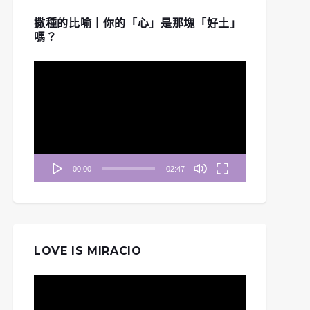
撒種的比喻｜你的「心」是那塊「好土」
嗎？
視
訊
播
放
器
00:00
02:47
LOVE IS MIRACIO
視
訊