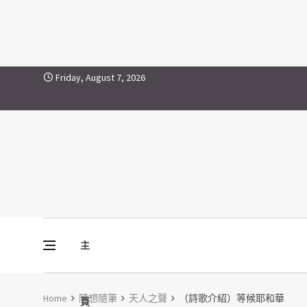
Skip to content
Friday, August 7, 2026
主
Vine Media
葡萄樹傳媒
Home
隨想隨筆
天人之聲
（詩歌介紹）等候耶和華
頁