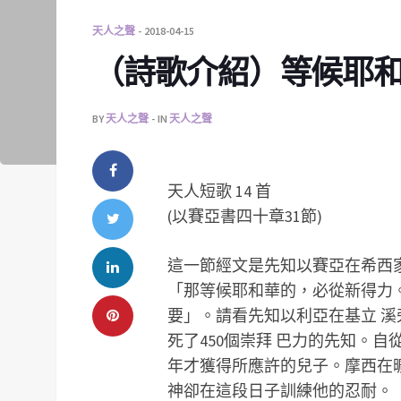
天人之聲
2018-04-15
（詩歌介紹）等候耶
BY
天人之聲
IN
天人之聲
天人短歌 14 首
(以賽亞書四十章31節)
這一節經文是先知以賽亞在希西
「那等候耶和華的，必從新得力
要」。請看先知以利亞在基立 
死了450個崇拜 巴力的先知。自從
年才獲得所應許的兒子。摩西在
神卻在這段日子訓練他的忍耐。