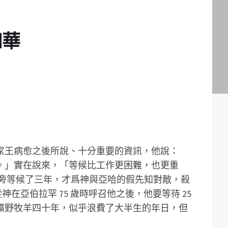
和華
家王病愈之後所說、十分重要的資訊，他說：
。」實在說來，「等候比工作更困難，也更重
溪旁等候了三年，才爲神與亞哈的假先知對敵，殺
神在亞伯拉罕 75 歲時呼召他之後，他要等待 25
曠野牧羊四十年，似乎浪費了大半生的年日，但