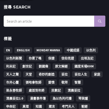
搜㝷 SEARCH
標籤
EN
ENGLISH
MONDAY MANNA
中國成語
以色列
以色列新聞
你累了嗎
保捷
信仰見證
出埃及記
利未記
創世記
劉國偉
原文解經
國度禾場KHM
天人之聲
天堂
奇妙的創造
妥拉
妥拉人生
家庭
市井心靈
張哈拿牧師
愛情
敬拜
智慧
梁永善牧師
歳首到年終
民數記
清晨妥拉
清晨妥拉2.0
漫畫事件簿
為以色列代禱
琴與爐
申命記
真理
知識
箴言
考門夫人
聖經