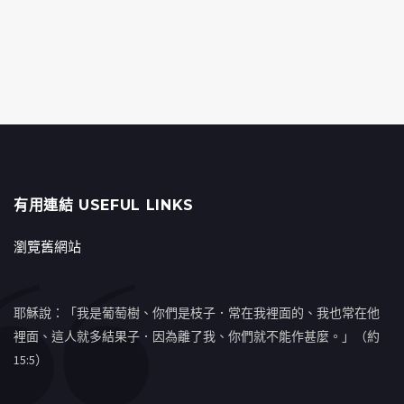
有用連結 USEFUL LINKS
瀏覽舊網站
耶穌說：「我是葡萄樹、你們是枝子．常在我裡面的、我也常在他
裡面、這人就多結果子．因為離了我、你們就不能作甚麼。」（約
15:5）