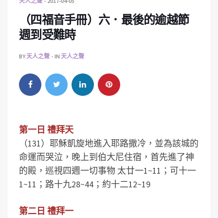
天人之聲
2017-04-05
（四福音手冊）六．最後的逾越節
週到受難時
BY
天人之聲
IN
天人之聲
第一日 禮拜天
（131）耶穌凱旋地進入耶路撒冷，並為該城的
命運而哭泣，晚上到伯大尼住宿，首先進了神
的殿，巡視四週一切事物 太廿一1~11；可十一
1~11；路十九28~44；約十二12~19
第二日 禮拜一