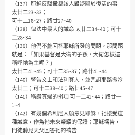
（137）耶穌反駁撒都該人毀謗關於復活的事
太廿二23~33；
可十二18~27；路廿27~40
（138）律法中最大的誡命 太廿二34~40；可十
二28~34
（139）他們不能回答耶穌所發的問題，那問題
就是：「如果基督是大衛的子孫，大衛怎樣還
稱呼祂為主呢？」
太廿二41~45；可十二35~37；路廿41~44
（140）警告文士和法利賽人，並咒詛耶路撒冷
太廿三；可十二38~40；路廿45~47
（141）稱讚寡婦的捐項 可十二41~44；路廿一
1~4
（142）有幾個希利尼人願意見耶穌，祂接受這
種誠意，作為祂未來榮耀的保證；耶穌禱告，
門徒聽見天父回答祂的禱告