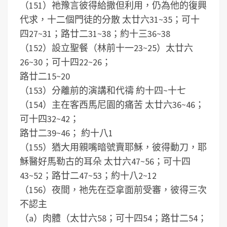
（151）祂豫言彼得給撒但利用，仍為他的復興
代求，十二個門徒的分散 太廿六31~35；可十
四27~31；路廿二31~38；約十三36~38
（152）設立聖餐（林前十一23~25）太廿六
26~30；可十四22~26；
路廿二15~20
（153）分離前的演講和代禱 約十四~十七
（154）主在客西馬尼園的痛苦 太廿六36~46；
可十四32~42；
路廿二39~46； 約十八1
（155）猶大用親嘴暗號賣耶穌，彼得動刀，耶
穌醫好馬勒古的耳朵 太廿六47~56；可十四
43~52；路廿二47~53；約十八2~12
（156）夜間，祂先在亞拿面前受審，彼得三次
不認主
（a）肉體（太廿六58；可十四54；路廿二54；