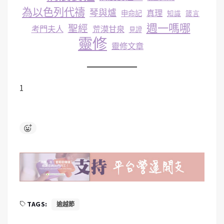
為以色列代禱
琴與爐
真理
申命記
知識
箴言
週一嗎哪
聖經
考門夫人
荒漠甘泉
見證
靈修
靈修文章
1
TAGS:
逾越節