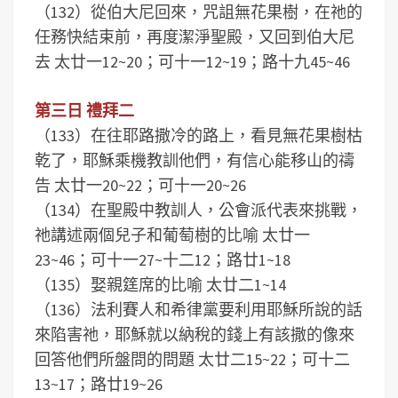
（132）從伯大尼回來，咒詛無花果樹，在祂的
任務快結束前，再度潔淨聖殿，又回到伯大尼
去 太廿一12~20；可十一12~19；路十九45~46
第三日 禮拜二
（133）在往耶路撒冷的路上，看見無花果樹枯
乾了，耶穌乘機教訓他們，有信心能移山的禱
告 太廿一20~22；可十一20~26
（134）在聖殿中教訓人，公會派代表來挑戰，
祂講述兩個兒子和葡萄樹的比喻 太廿一
23~46；可十一27~十二12；路廿1~18
（135）娶親筳席的比喻 太廿二1~14
（136）法利賽人和希律黨要利用耶穌所說的話
來陷害祂，耶穌就以納稅的錢上有該撒的像來
回答他們所盤問的問題 太廿二15~22；可十二
13~17；路廿19~26