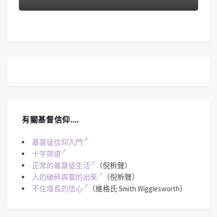
有關基督信仰….
基督徒信仰入門
十字架道
正常的基督徒生活
（倪柝聲）
人的破碎與靈的出來
（倪柝聲）
不住增長的信心
（維格氏 Smith Wigglesworth）