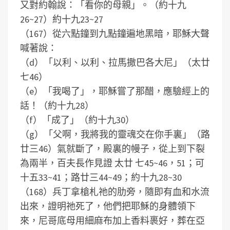
又對約翰說：「看你的母親」。（約十九
26~27）約十九23~27
（167）從六點鐘到九點鐘遍地黑暗，耶穌大聲
喊著說：
（d）「以利、以利、拉馬撒巴各大尼」（太廿
七46）
（e）「我喝了」，耶穌嘗了那醋，應驗經上的
話！（約十九28）
（f）「成了」（約十九30）
（g）「父啊，我將我的靈魂交在你手裏」（路
廿三46）氣就斷了，殿裏的幔子，從上到下裂
為兩半，百夫長作見證 太廿 七45~46，51；可
十五33~41；路廿三44~49；約十九28~30
（168）兵丁拿槍札祂的肋旁，隨即有血和水流
出來，證明祂死了，他們把耶穌的身體領下
來，尼哥底母用細麻布加上香料裹好，葬在亞