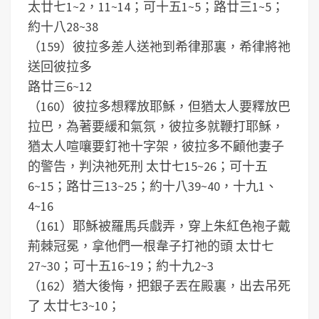
太廿七1~2，11~14；可十五1~5；路廿三1~5；
約十八28~38
（159）彼拉多差人送祂到希律那裏，希律將祂
送回彼拉多
路廿三6~12
（160）彼拉多想釋放耶穌，但猶太人要釋放巴
拉巴，為著要緩和氣氛，彼拉多就鞭打耶穌，
猶太人喧嚷要釘祂十字架，彼拉多不顧他妻子
的警告，判決祂死刑 太廿七15~26；可十五
6~15；路廿三13~25；約十八39~40，十九1、
4~16
（161）耶穌被羅馬兵戲弄，穿上朱紅色袍子戴
荊棘冠冕，拿他們一根韋子打祂的頭 太廿七
27~30；可十五16~19；約十九2~3
（162）猶大後悔，把銀子丟在殿裏，出去吊死
了 太廿七3~10；