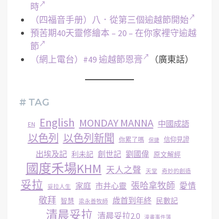
時
（四福音手册）八．從第三個逾越節開始
預苦期40天靈修繪本 – 20 – 在你家裡守逾越
節
（網上電台）#49 逾越節恩膏
（廣東話）
# TAG
English
MONDAY MANNA
中國成語
EN
以色列
以色列新聞
你累了嗎
信仰見證
保捷
出埃及記
創世記
劉國偉
利未記
原文解經
國度禾場KHM
天人之聲
天堂
奇妙的創造
妥拉
張哈拿牧師
家庭
市井心靈
愛情
妥拉人生
敬拜
歳首到年終
民數記
智慧
梁永善牧師
清晨妥拉
清晨妥拉2.0
漫畫事件簿