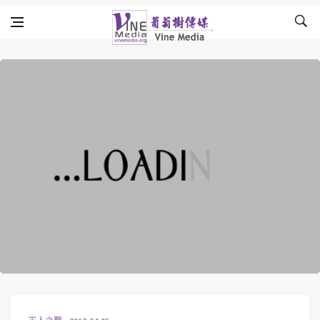
Skip to content
Vine Media
葡萄樹傳媒