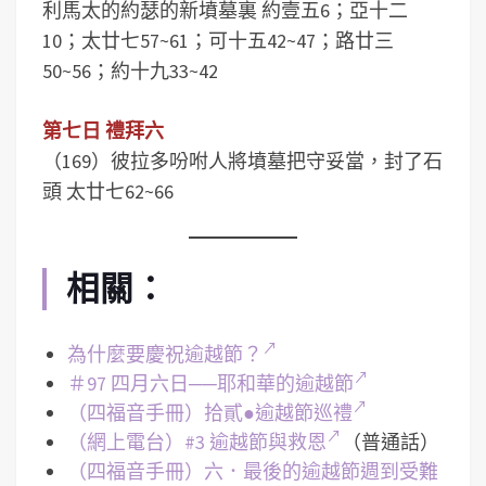
利馬太的約瑟的新墳墓裏 約壹五6；亞十二
10；太廿七57~61；可十五42~47；路廿三
50~56；約十九33~42
第七日 禮拜六
（169）彼拉多吩咐人將墳墓把守妥當，封了石
頭 太廿七62~66
相關：
為什麼要慶祝逾越節？
＃97 四月六日──耶和華的逾越節
（四福音手冊）拾貳●逾越節巡禮
（網上電台）#3 逾越節與救恩
（普通話）
（四福音手冊）六．最後的逾越節週到受難