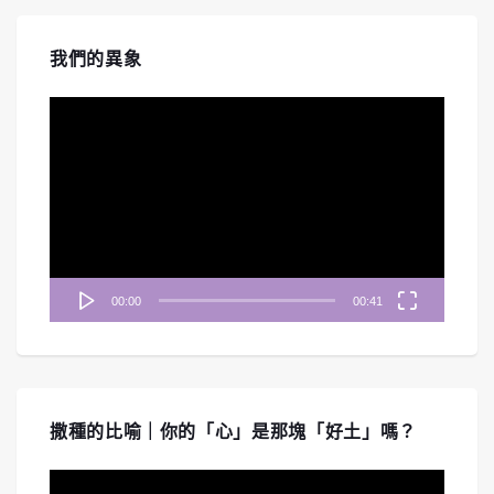
我們的異象
視
訊
播
放
器
00:00
00:41
撒種的比喻｜你的「心」是那塊「好土」嗎？
視