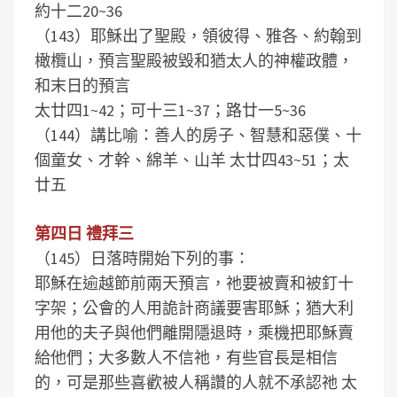
約十二20~36
（143）耶穌出了聖殿，領彼得、雅各、約翰到
橄欖山，預言聖殿被毀和猶太人的神權政體，
和末日的預言
太廿四1~42；可十三1~37；路廿一5~36
（144）講比喻：善人的房子、智慧和惡僕、十
個童女、才幹、綿羊、山羊 太廿四43~51；太
廿五
第四日 禮拜三
（145）日落時開始下列的事：
耶穌在逾越節前兩天預言，祂要被賣和被釘十
字架；公會的人用詭計商議要害耶穌；猶大利
用他的夫子與他們離開隱退時，乘機把耶穌賣
給他們；大多數人不信祂，有些官長是相信
的，可是那些喜歡被人稱讚的人就不承認祂 太