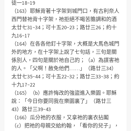
徒一18~19
（163）耶穌背著十字架到城門口，有古利奈人
西門替祂背十字架，祂拒絕不喝苦膽調和的酒
太廿七31~34；可十五20~23；路廿三26；約十
九16~17
（164）在各各他釘十字架，大概是大馬色城門
外的地方，在十字架上說了七句話，三句是關
係別人，四句是關於祂自己的；（a）為謀害祂
的人。「父啊！赦免他們……」（路廿三34）
太廿七35~44；可十五22~32；路廿三33~38；約
十九17~22
（165）（b）應許悔改的強盜進入樂園。耶穌
說：「今日你要同我在樂園裏了」（路廿三
43）路廿三39~43
（166）瓜分祂的衣服，又拿祂的裏衣拈鬮
（c）把祂的母親交給約翰，「看你的兒子」，