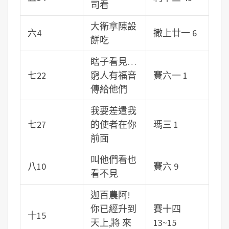
司看
大衛拿陳設
六4
撒上廿一 6
餅吃
瞎子看見…
七22
窮人有福音
賽六一 1
傳給他們
我要差遣我
七27
的使者在你
瑪三 1
前面
叫他們看也
八10
賽六 9
看不見
迦百農阿!
你已經升到
賽十四
十15
天上,將 來
13~15