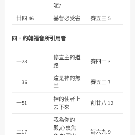
呢?
廿四 46
基督必受害
賽五三 5
四．約翰福音所引用者
修直主的道
一23
賽四十 3
路
這是神的羔
一36
賽五三 7
羊
神的使者上
一51
創廿八 12
去下來
我為你的
殿,心裏焦
二17
詩六九 9