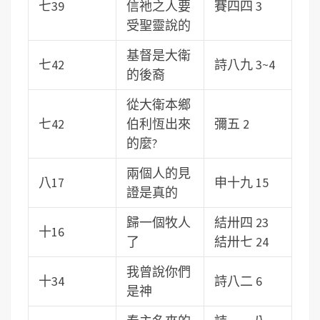
七39
信祂之人要
賽四四 3
受聖靈說的
基督是大衛
七42
詩八九 3~4
的後裔
從大衛本鄉
七42
伯利恆出來
彌五 2
的麼?
兩個人的見
八17
申十九 15
證是真的
歸一個牧人
結卅四 23
十16
了
結卅七 24
我曾說你們
十34
詩八二 6
是神