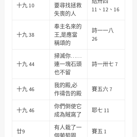
結卅四
十九 10
要尋找拯救
11、12、16
失喪的人
奉主名來的
詩一一八
十九 38
王,是應當
26
稱頌的
掃滅你……
十九 44
連一塊石頭
詩一卅七 7
也不留
我的殿,必
十九 46
賽五六 7
作禱告的殿
你們倒使它
十九 46
耶七 11
成為賊窩了
有人栽了一
廿9
賽五 1
個葡萄園