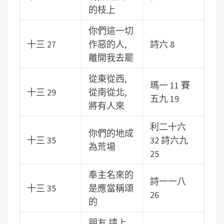
的枝上
你們這一切
十三 27
作惡的人,
詩六 8
離開我去罷
從東從西,
瑪一 11 賽
十三 29
從南從北,
五九 19
將有人來
利二十六
你們的地成
十三 35
32 詩六九
為荒場
25
奉主名來的
詩一一八
十三 35
是應當稱頌
26
的
朋友,請上