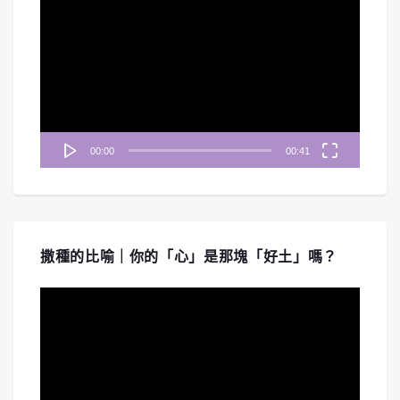
訊
播
放
器
00:00
00:41
撒種的比喻｜你的「心」是那塊「好土」嗎？
視
訊
播
放
器