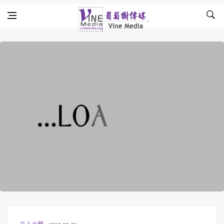
Skip to content
Vine Media
葡萄樹傳媒