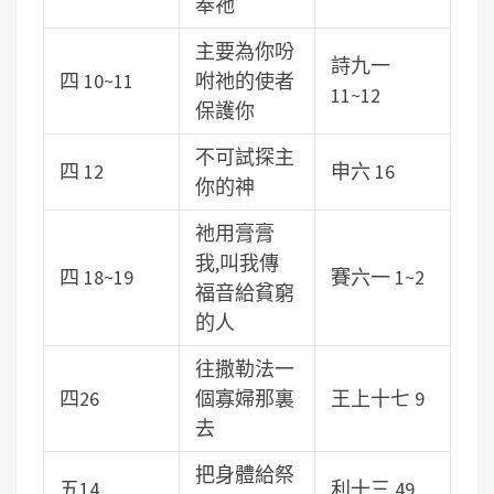
奉祂
主要為你吩
詩九一
四 10~11
咐祂的使者
11~12
保護你
不可試探主
四 12
申六 16
你的神
祂用膏膏
我,叫我傳
四 18~19
賽六一 1~2
福音給貧窮
的人
往撒勒法一
四26
個寡婦那裏
王上十七 9
去
把身體給祭
五14
利十三 49