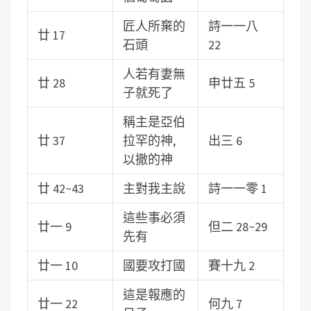
匠人所棄的
詩一一八
廿 17
石頭
22
人若有妻無
廿 28
申廿五 5
子就死了
稱主是亞伯
廿 37
拉罕的神,
出三 6
以撒的神
廿 42~43
主對我主說
詩一一零 1
這些事必須
廿一 9
但二 28~29
先有
廿一 10
國要攻打國
賽十九 2
這是報應的
廿一 22
何九 7