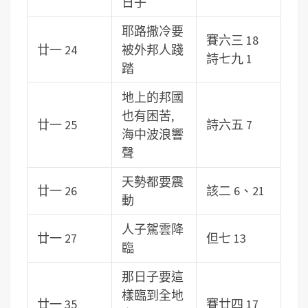
日子
耶路撒冷要
賽六三 18
廿一 24
被外邦人踐
詩七九 1
踏
地上的邦國
也有困苦,
廿一 25
詩六五 7
海中波浪響
聲
天勢都要震
廿一 26
該二 6、21
動
人子駕雲降
廿一 27
但七 13
臨
那日子要這
樣臨到全地
廿一 35
賽廿四 17