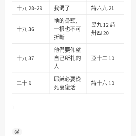
十九 28~29
我渴了
詩六九 21
祂的骨頭,
民九 12 詩
十九 36
一根也不可
卅四 20
折斷
他們要仰望
十九 37
自己所扎的
亞十二 10
人
耶穌必要從
二十 9
詩十六 10
死裏復活
1