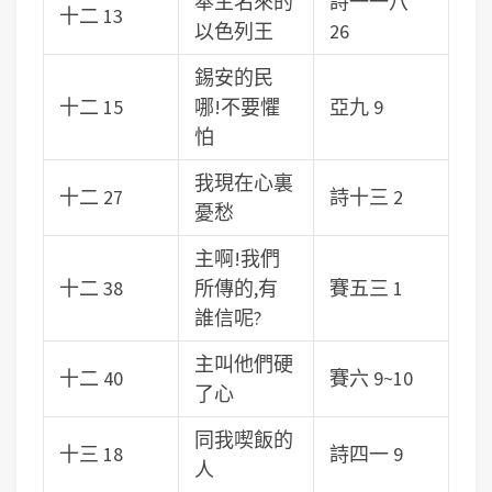
奉主名來的
詩一一八
十二 13
以色列王
26
錫安的民
十二 15
哪!不要懼
亞九 9
怕
我現在心裏
十二 27
詩十三 2
憂愁
主啊!我們
十二 38
所傳的,有
賽五三 1
誰信呢?
主叫他們硬
十二 40
賽六 9~10
了心
同我喫飯的
十三 18
詩四一 9
人