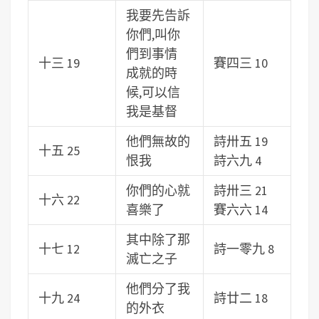
我要先告訴
你們,叫你
們到事情
十三 19
賽四三 10
成就的時
候,可以信
我是基督
他們無故的
詩卅五 19
十五 25
恨我
詩六九 4
你們的心就
詩卅三 21
十六 22
喜樂了
賽六六 14
其中除了那
十七 12
詩一零九 8
滅亡之子
他們分了我
十九 24
詩廿二 18
的外衣