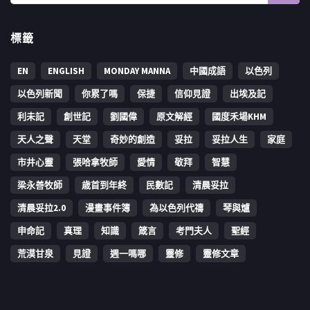
標籤
EN
ENGLISH
MONDAY MANNA
中國成語
以色列
以色列新聞
你累了嗎
保捷
信仰見證
出埃及記
利未記
創世記
劉國偉
原文解經
國度禾場KHM
天人之聲
天堂
奇妙的創造
妥拉
妥拉人生
家庭
市井心靈
張哈拿牧師
愛情
敬拜
智慧
梁永善牧師
歳首到年終
民數記
清晨妥拉
清晨妥拉2.0
漫畫事件簿
為以色列代禱
琴與爐
申命記
真理
知識
箴言
考門夫人
聖經
荒漠甘泉
見證
週一嗎哪
靈修
靈修文章