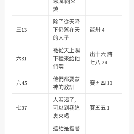
急,如同火
燒
除了從天降
三13
下仍舊在天
箴卅 4
的人子
祂從天上賜
出十六 詩
六31
下糧來給他
七八 24
們喫
他們都要蒙
六45
賽五四 13
神的教訓
人若渴了,
七37
可以到我這
賽五五 1
裏來喝
這話是指著