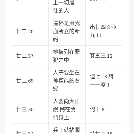
上一切居
住的人
這杯是用我
出廿四 8 亞
廿二 20
血所立的新
九 11
約
祂被列在罪
廿二 37
賽五三 12
犯之中
人子要坐在
但七 13 詩
廿二 69
神權能的右
一一零 1
邊
人要向大山
廿三 30
說,倒在我
何十 8
們身上
兵丁就拈鬮
廿三 34
詩廿二 18