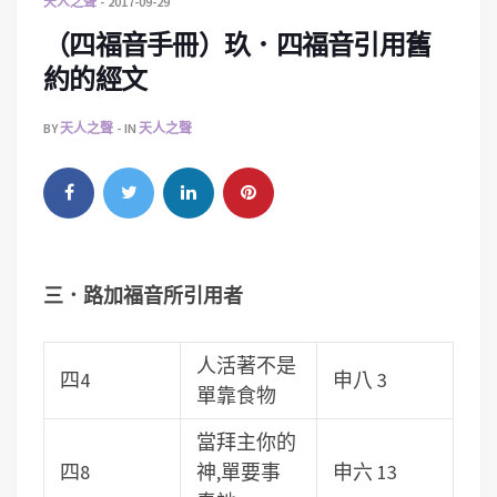
天人之聲
2017-09-29
（四福音手冊）玖．四福音引用舊
約的經文
BY
天人之聲
IN
天人之聲
三．路加福音所引用者
人活著不是
四4
申八 3
單靠食物
當拜主你的
四8
神,單要事
申六 13