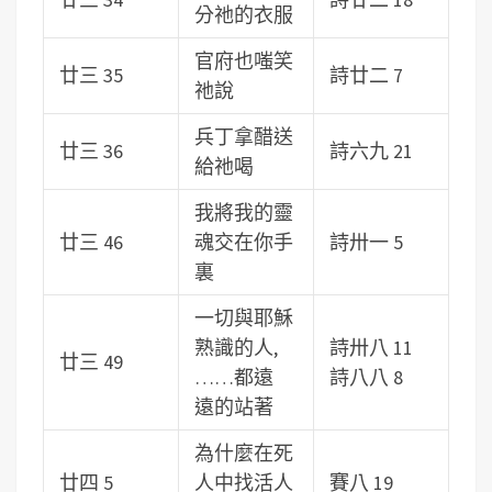
分祂的衣服
官府也嗤笑
廿三 35
詩廿二 7
祂說
兵丁拿醋送
廿三 36
詩六九 21
給祂喝
我將我的靈
廿三 46
魂交在你手
詩卅一 5
裏
一切與耶穌
熟識的人,
詩卅八 11
廿三 49
……都遠
詩八八 8
遠的站著
為什麼在死
廿四 5
人中找活人
賽八 19