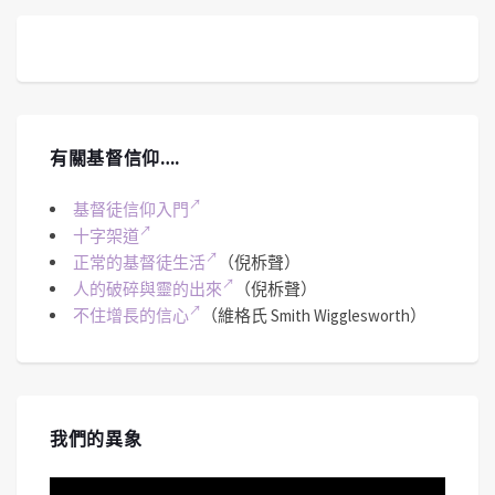
有關基督信仰….
基督徒信仰入門
十字架道
正常的基督徒生活
（倪柝聲）
人的破碎與靈的出來
（倪柝聲）
不住增長的信心
（維格氏 Smith Wigglesworth）
我們的異象
視