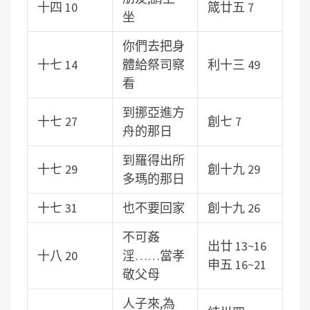
十四 10
箴廿五 7
坐
你們去把身
十七 14
體給祭司察
利十三 49
看
到挪亞進方
十七 27
創七 7
舟的那日
到羅得出所
十七 29
創十九 29
多瑪的那日
十七 31
也不要回家
創十九 26
不可姦
出廿 13~16
十八 20
淫……當孝
申五 16~21
敬父母
人子來,為