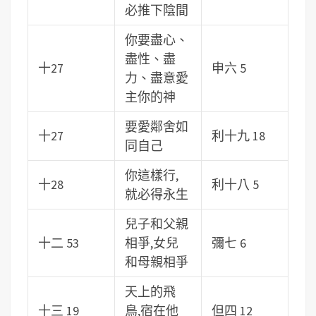
必推下陰間
你要盡心、
盡性、盡
十27
申六 5
力、盡意愛
主你的神
要愛鄰舍如
十27
利十九 18
同自己
你這樣行,
十28
利十八 5
就必得永生
兒子和父親
十二 53
相爭,女兒
彌七 6
和母親相爭
天上的飛
十三 19
鳥,宿在他
但四 12