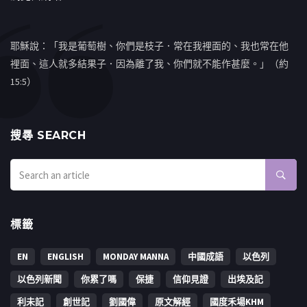
耶穌說：「我是葡萄樹、你們是枝子．常在我裡面的、我也常在他
裡面、這人就多結果子．因為離了我、你們就不能作甚麼。」（約
15:5）
搜㝷 SEARCH
標籤
EN
ENGLISH
MONDAY MANNA
中國成語
以色列
以色列新聞
你累了嗎
保捷
信仰見證
出埃及記
利未記
創世記
劉國偉
原文解經
國度禾場KHM