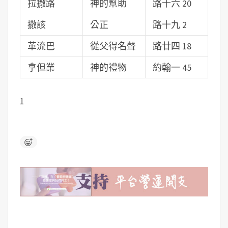
拉撒路
神的幫助
路十六 20
撒該
公正
路十九 2
革流巴
從父得名聲
路廿四 18
拿但業
神的禮物
約翰一 45
1