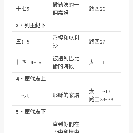
撒勒法的一
十七9
路四26
個寡婦
3．列王紀下
乃縵和以利
五1~5
路四27
沙
被遷到巴比
廿四 14~16
太一11
倫的時候
4．歷代志上
太一1~17
一~九
耶穌的家譜
路三23~38
5．歷代志下
直到你們在
殿中和壇中