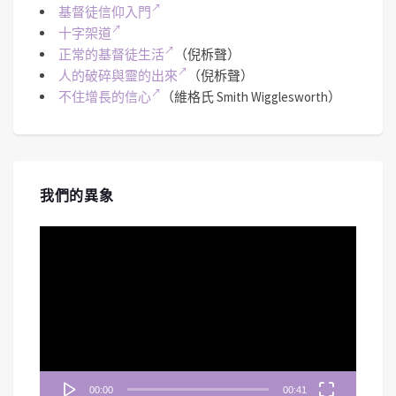
基督徒信仰入門
十字架道
正常的基督徒生活
（倪柝聲）
人的破碎與靈的出來
（倪柝聲）
不住增長的信心
（維格氏 Smith Wigglesworth）
我們的異象
視
訊
播
放
器
00:00
00:41