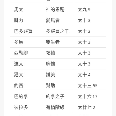
馬太
神的恩賜
太九 9
腓力
愛馬者
太十 3
巴多羅買
多羅買之子
太十 3
多馬
雙生者
太十 3
亞勒腓
領袖
太十 3
達太
胸懷
太十 3
猶大
讚美
太十 4
約西
幫助
太十三 55
巴約拿
約拿之子
太十六 17
彼拉多
有槍階級
太廿七 2