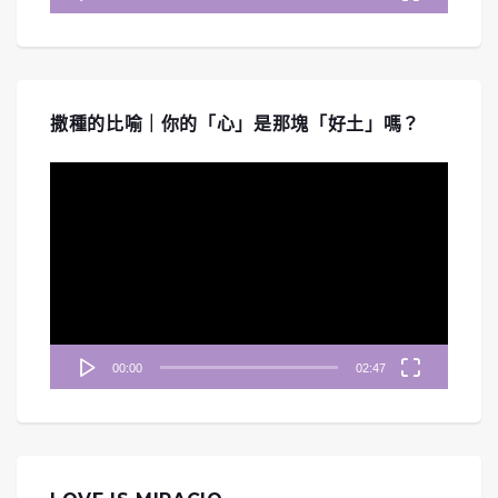
撒種的比喻｜你的「心」是那塊「好土」嗎？
視
訊
播
放
器
00:00
02:47