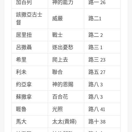
加百列
神的能力
路一 26
該撒亞古士
威嚴
路二1
督
居里扭
戰士
路二 2
呂撒聶
逐出憂愁
路三 1
希里
爬上去
路三 23
利未
聯合
路五 27
約亞拿
神的恩賜
路八 3
蘇撒拿
百合花
路八 3
睚魯
光照
路八 41
馬大
太太(貴婦)
路十 38