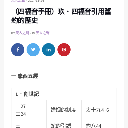
天人之聲
2017-11-14
（四福音手冊）玖．四福音引用舊
約的歷史
BY
天人之聲
IN
天人之聲
一 摩西五經
1．創世記
一27
婚姻的制度
太十九4~6
二24
三
蛇的引誘
約八44