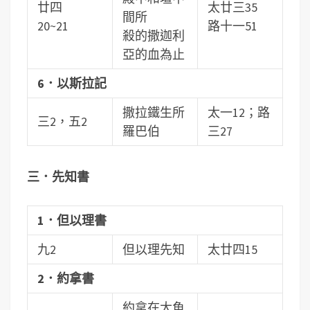
廿四
太廿三35
間所
20~21
路十一51
殺的撒迦利
亞的血為止
6．以斯拉記
撒拉鐵生所
太一12；路
三2，五2
羅巴伯
三27
三．先知書
1．但以理書
九2
但以理先知
太廿四15
2．約拿書
約拿在大魚