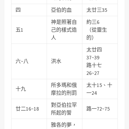
四
亞伯的血
太廿三35
神是照著自
約三6
五1
己的樣式造
（從靈生
人
的）
太廿四
37~39
六~八
洪水
路十七
26~27
所多瑪和俄
太十15、十
十九
摩拉的刑罰
一24
對亞伯拉罕
廿二16~18
路一72~75
所起的誓
雅各的夢，