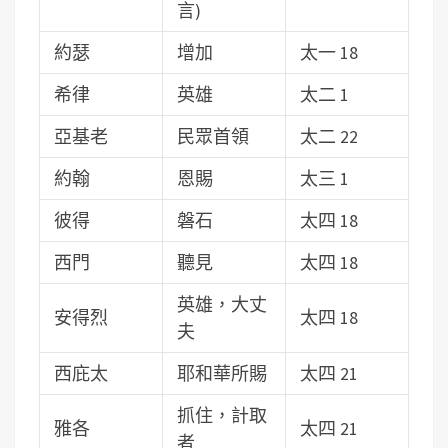
言)
約瑟
增加
太一 18
希律
英雄
太二 1
亞基老
民眾首領
太二 22
約翰
恩賜
太三 1
彼得
磐石
太四 18
西門
聽見
太四 18
英雄，大丈
安得烈
太四 18
夫
西庇太
耶和華所賜
太四 21
抓住，計取
雅各
太四 21
者