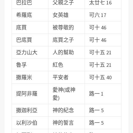
巴拉巴
父親之子
太廿七 16
希羅底
女英雄
可六 17
底買
被尊敬的
可十 46
巴底買
底買之子
可十 46
亞力山大
人的幫助
可十五 21
魯孚
紅色
可十五 21
撒羅米
平安者
可十五 40
愛神(或神
提阿非羅
路一 1
愛)
撒迦利亞
神的紀念
路一 5
以利沙伯
神的誓言
路一 5