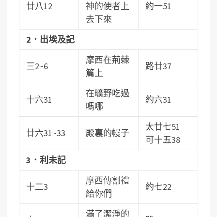
廿八12
神的使者上
約一51
去下來
2．出埃及記
摩西在荊棘
三2~6
路廿37
篇上
在曠野吃過
十六31
約六31
嗎哪
太廿七51
廿六31~33
殿裏的幔子
可十五38
3．利未記
摩西傳割禮
十二3
約七22
給你們
滿了潔淨的