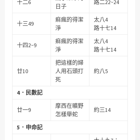
十二6
路二22~24
日子
痲瘋的得潔
太八4
十三49
淨
路十七14
痲瘋的得潔
太八4
十四2~9
淨
路十七14
把這樣的婦
廿10
人用石頭打
約八5
死
4．民數記
摩西在曠野
廿一9
約三14
怎樣舉蛇
5．申命記