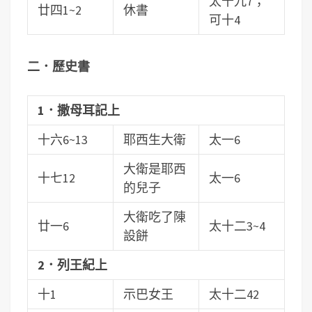
太十九7；
廿四1~2
休書
可十4
二．歷史書
1．撒母耳記上
十六6~13
耶西生大衛
太一6
大衛是耶西
十七12
太一6
的兒子
大衛吃了陳
廿一6
太十二3~4
設餅
2．列王紀上
十1
示巴女王
太十二42