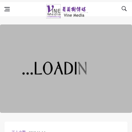
Skip to content
Vine Media
葡萄樹傳媒