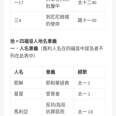
一17
太十二40
肚腹中
到尼尼微城
三4
路十一30
的使命
拾〃四福音人地名意義
一．人名意義
（舊約人名在四福音中提及者不
列在此表中）
人名
意義
經節
耶穌
耶和華拯救
太一 1
基督
受膏者
太一 1
反抗(指反
馬利亞
抗罪惡而
太一 18