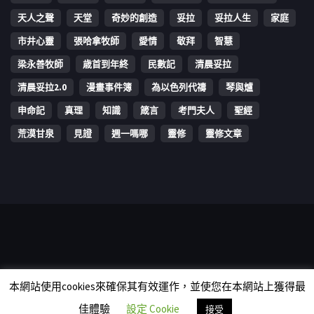
天人之聲
天堂
奇妙的創造
妥拉
妥拉人生
家庭
市井心靈
張哈拿牧師
愛情
敬拜
智慧
梁永善牧師
歳首到年終
民數記
清晨妥拉
清晨妥拉2.0
漫畫事件簿
為以色列代禱
琴與爐
申命記
真理
知識
箴言
考門夫人
聖經
荒漠甘泉
見證
週一嗎哪
靈修
靈修文章
Copyright © 2006-2026 The Vine Media Organization Limited. All
本網站使用cookies來確保其有效運作，並使您在本網站上獲得最
rights reserved.
佳體驗
設定 Cookie
接受